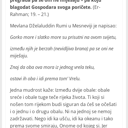
blagodat Gospodara svoga poričete.
(Er-
Rahman; 19. – 21.)
Mevlana Dželaluddin Rumi u Mesneviji je napisao:
Gorko more i slatko more su prisutni na ovom svijetu,
između njih je berzah (nevidljiva brana) pa se oni ne
miješaju.
Znaj da oba ova mora iz jednog vrela teku,
ostavi ih oba i idi prema tom’ Vrelu.
Jedna mudrost kaže: Između dvije obale: obale
sreće i obale tuge teče rijeka života. Ti koji si
nošen tom rijekom budi siguran da ćeš se očešati
i o jednu i o drugu obalu. Ni na jednoj se nemoj
zadržavati. Nego idi ka ušću, idi ka okeanu i tako
prema svome smiraju, Onome od kojeg si. Jer