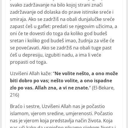
svako zadržavanje na bilo kojoj strani znači
zadržavanje od dolaska do prave istinske sreće i
smiraja. Ako se zadržiš na obali dunjalučke sreće
zapast ćeš u gaflet: predati se njegovim užicima, a
oni će te dovesti do toga da koliko god budeš
sretan i koliko god budeš imao, žudnja za više će
se povećavati. Ako se zadržiš na obali tuge past
ćeš u depresiju, izgubiti nadu, a ima li veće
propasti od toga.
Uzvišeni Allah kaže: “
Ne volite nešto, a ono može
biti dobro po vas; nešto volite, a ono ispadne
zlo po vas. Allah zna, a vi ne znate.
“ (El-Bekare,
216)
Braćo i sestre, Uzvišeni Allah nas je počastio
islamom, vjerom sredine, umjerenosti. Počastio
nas je vjerom koja predstavlja način života. Koja
nas uči kako da uspješno plivamo rijekom života i