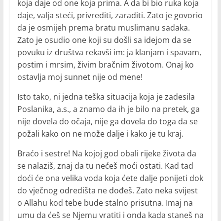
koja daje od one koja prima. A da bi bio ruka koja
daje, valja steći, privrediti, zaraditi. Zato je govorio
da je osmijeh prema bratu muslimanu sadaka.
Zato je osudio one koji su došli sa idejom da se
povuku iz društva rekavši im: ja klanjam i spavam,
postim i mrsim, živim bračnim životom. Onaj ko
ostavlja moj sunnet nije od mene!
Isto tako, ni jedna teška situacija koja je zadesila
Poslanika, a.s., a znamo da ih je bilo na pretek, ga
nije dovela do očaja, nije ga dovela do toga da se
požali kako on ne može dalje i kako je tu kraj.
Braćo i sestre! Na kojoj god obali rijeke života da
se nalaziš, znaj da tu nećeš moći ostati. Kad tad
doći će ona velika voda koja ćete dalje ponijeti dok
do vječnog odredišta ne dođeš. Zato neka svijest
o Allahu kod tebe bude stalno prisutna. Imaj na
umu da ćeš se Njemu vratiti i onda kada staneš na