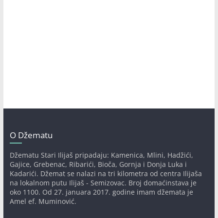
O Džematu
Džematu Stari Ilijaš pripadaju: Kamenica, Mlini, Hadžići,
Gajice, Grebenac, Ribarići, Bioča, Gornja i Donja Luka i
Kadarići. Džemat se nalazi na tri kilometra od centra Ilijaša
na lokalnom putu Ilijaš - Semizovac. Broj domaćinstava je
oko 1100. Od 27. januara 2017. godine imam džemata je
Amel ef. Muminović.