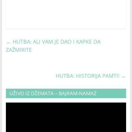
←
HUTBA: ALI VAM JE DAO I KAPKE DA
ZAŽMIRITE
HUTBA: HISTORIJA PAMTI!
→
UŽIVO IZ DŽEMATA – BAJRAM-NAMAZ
Video
Player