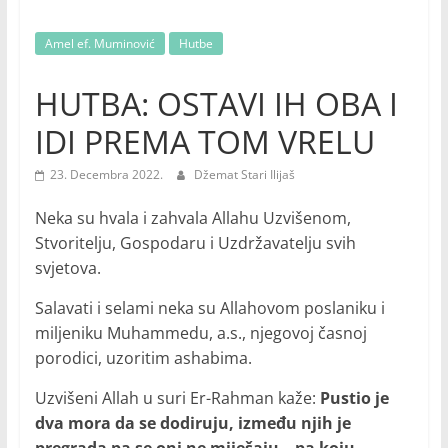
Amel ef. Muminović
Hutbe
HUTBA: OSTAVI IH OBA I
IDI PREMA TOM VRELU
23. Decembra 2022.
Džemat Stari Ilijaš
Neka su hvala i zahvala Allahu Uzvišenom,
Stvoritelju, Gospodaru i Uzdržavatelju svih
svjetova.
Salavati i selami neka su Allahovom poslaniku i
miljeniku Muhammedu, a.s., njegovoj časnoj
porodici, uzoritim ashabima.
Uzvišeni Allah u suri Er-Rahman kaže:
Pustio je
dva mora da se dodiruju, između njih je
pregrada pa se oni ne miješaju – pa koju