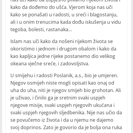
kako da dođemo do ušća. Vjerom koja nas uči
kako se ponašati u radosti, u sreći i blagostanju,
ali i u onim trenucima kada dođu iskušenja u vidu
tegoba, bolesti, rastanaka…
Islam nas uči kako da nošeni rijekom života se
okoristimo i jednom i drugom obalom i kako da
kao kapljica jedne rijeke postanemo dio velikog
okeana vječne sreće, i zadovoljstva.
U smijehu i radosti Poslanik, a.s., bio je umjeren.
Njegov osmijeh niste mogli opisati kao onaj od
uha do uha, niti je njegov smijeh bio grohotan. Ali
je uživao, i činilo ga je sretnim svaki uspjeh
njegove misije, svaki uspjeh njegovih ukućana i
svaki uspjeh njegovih sljedbenika. Nije nas učio da
se povučemo iz života i da u njemu ne dajemo
svoj doprinos. Zato je govorio da je bolja ona ruka