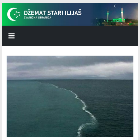
Skip
to
content
Džemat
Stari
Ilijaš