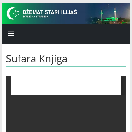
Skip
to
content
Džemat
Stari
Sufara Knjiga
Ilijaš