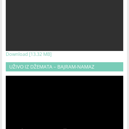
Download [13.32 MB]
UŽIVO IZ DŽEMATA – BAJRAM-NAMAZ
Video
Player