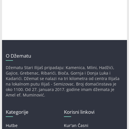
O Džematu
Džematu Stari Ilijaš pripadaju: Kamenica, Mlini, Hadžići,
Gajice, Grebenac, Ribarići, Bioča, Gornja i Donja Luka i
Kadarići. Džemat se nalazi na tri kilometra od centra Ilijaša
na lokalnom putu Ilijaš - Semizovac. Broj domaćinstava je
oko 1100. Od 27. januara 2017. godine imam džemata je
Amel ef. Muminović.
Kategorije
Korisni linkovi
Hutbe
Kur'an Časni