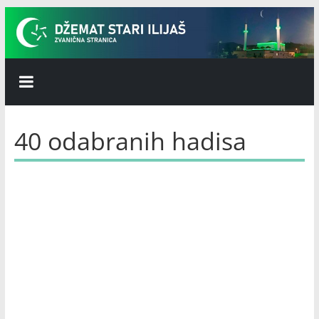
Skip
to
content
Džemat
Stari
40 odabranih hadisa
Ilijaš