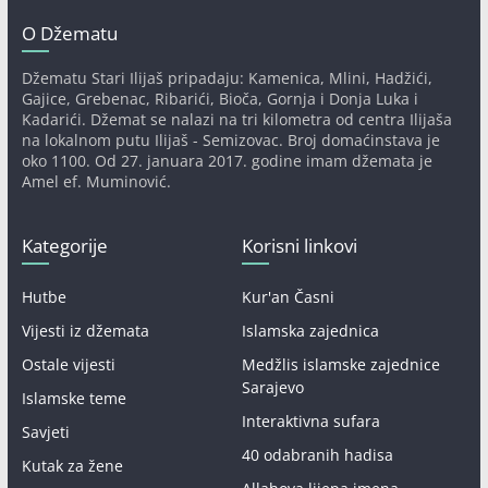
O Džematu
Džematu Stari Ilijaš pripadaju: Kamenica, Mlini, Hadžići,
Gajice, Grebenac, Ribarići, Bioča, Gornja i Donja Luka i
Kadarići. Džemat se nalazi na tri kilometra od centra Ilijaša
na lokalnom putu Ilijaš - Semizovac. Broj domaćinstava je
oko 1100. Od 27. januara 2017. godine imam džemata je
Amel ef. Muminović.
Kategorije
Korisni linkovi
Hutbe
Kur'an Časni
Vijesti iz džemata
Islamska zajednica
Ostale vijesti
Medžlis islamske zajednice
Sarajevo
Islamske teme
Interaktivna sufara
Savjeti
40 odabranih hadisa
Kutak za žene