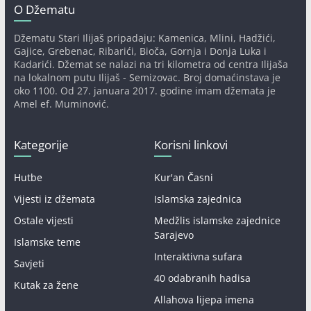
O Džematu
Džematu Stari Ilijaš pripadaju: Kamenica, Mlini, Hadžići,
Gajice, Grebenac, Ribarići, Bioča, Gornja i Donja Luka i
Kadarići. Džemat se nalazi na tri kilometra od centra Ilijaša
na lokalnom putu Ilijaš - Semizovac. Broj domaćinstava je
oko 1100. Od 27. januara 2017. godine imam džemata je
Amel ef. Muminović.
Kategorije
Korisni linkovi
Hutbe
Kur'an Časni
Vijesti iz džemata
Islamska zajednica
Ostale vijesti
Medžlis islamske zajednice
Sarajevo
Islamske teme
Interaktivna sufara
Savjeti
40 odabranih hadisa
Kutak za žene
Allahova lijepa imena