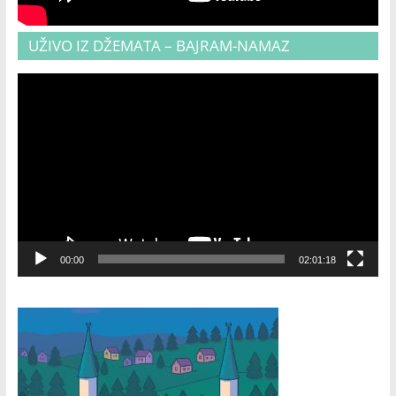
UŽIVO IZ DŽEMATA – BAJRAM-NAMAZ
Video
Player
00:00
02:01:18