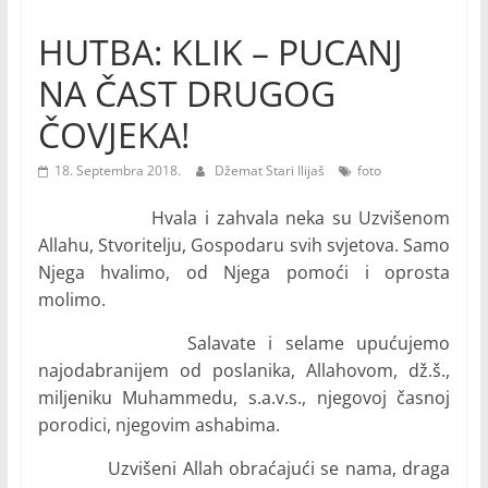
HUTBA: KLIK – PUCANJ
NA ČAST DRUGOG
ČOVJEKA!
18. Septembra 2018.
Džemat Stari Ilijaš
foto
Hvala i zahvala neka su Uzvišenom
Allahu, Stvoritelju, Gospodaru svih svjetova. Samo
Njega hvalimo, od Njega pomoći i oprosta
molimo.
Salavate i selame upućujemo
najodabranijem od poslanika, Allahovom, dž.š.,
miljeniku Muhammedu, s.a.v.s., njegovoj časnoj
porodici, njegovim ashabima.
Uzvišeni Allah obraćajući se nama, draga