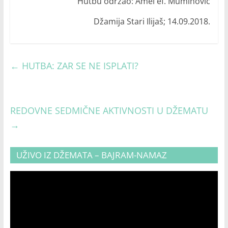
Hutbu održao: Amel ef. Muminović
Džamija Stari Ilijaš; 14.09.2018.
←
HUTBA: ZAR SE NE ISPLATI?
REDOVNE SEDMIČNE AKTIVNOSTI U DŽEMATU
→
UŽIVO IZ DŽEMATA – BAJRAM-NAMAZ
Video
Player