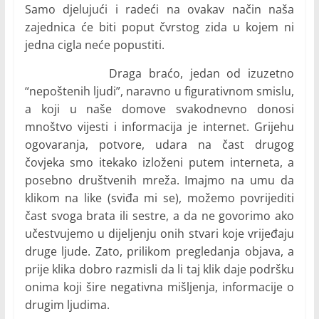
Samo djelujući i radeći na ovakav način naša
zajednica će biti poput čvrstog zida u kojem ni
jedna cigla neće popustiti.
Draga braćo, jedan od izuzetno
“nepoštenih ljudi”, naravno u figurativnom smislu,
a koji u naše domove svakodnevno donosi
mnoštvo vijesti i informacija je internet. Grijehu
ogovaranja, potvore, udara na čast drugog
čovjeka smo itekako izloženi putem interneta, a
posebno društvenih mreža. Imajmo na umu da
klikom na like (sviđa mi se), možemo povrijediti
čast svoga brata ili sestre, a da ne govorimo ako
učestvujemo u dijeljenju onih stvari koje vrijeđaju
druge ljude. Zato, prilikom pregledanja objava, a
prije klika dobro razmisli da li taj klik daje podršku
onima koji šire negativna mišljenja, informacije o
drugim ljudima.