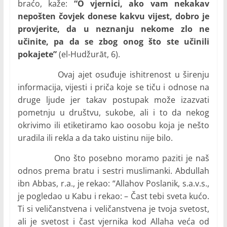
braćo, kaže:
“O vjernici, ako vam nekakav
nepošten čovjek donese kakvu vijest, dobro je
provjerite, da u neznanju nekome zlo ne
učinite, pa da se zbog onog što ste učinili
pokajete”
(el-Hudžurāt, 6).
Ovaj ajet osuđuje ishitrenost u širenju
informacija, vijesti i priča koje se tiču i odnose na
druge ljude jer takav postupak može izazvati
pometnju u društvu, sukobe, ali i to da nekog
okrivimo ili etiketiramo kao oosobu koja je nešto
uradila ili rekla a da tako uistinu nije bilo.
Ono što posebno moramo paziti je naš
odnos prema bratu i sestri muslimanki. Abdullah
ibn Abbas, r.a., je rekao: “Allahov Poslanik, s.a.v.s.,
je pogledao u Kabu i rekao: – Čast tebi sveta kućo.
Ti si veličanstvena i veličanstvena je tvoja svetost,
ali je svetost i čast vjernika kod Allaha veća od