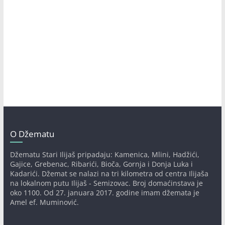
O Džematu
Džematu Stari Ilijaš pripadaju: Kamenica, Mlini, Hadžići,
Gajice, Grebenac, Ribarići, Bioča, Gornja i Donja Luka i
Kadarići. Džemat se nalazi na tri kilometra od centra Ilijaša
na lokalnom putu Ilijaš - Semizovac. Broj domaćinstava je
oko 1100. Od 27. januara 2017. godine imam džemata je
Amel ef. Muminović.