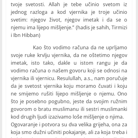
tvoje svetosti. Allah je tebe učinio svetom iz
jednog razloga a kod vjernika je troje učinio
svetim: njegov život, njegov imetak i da se o
njemu ima lijepo mišljenje.” (hadis je sahih, Tirmizi
i Ibn Hibban)
Kao što vodimo računa da ne uprljamo
svoje ruke krvlju vjernika, da ne oštetimo njegov
imetak, isto tako, dakle u istom rangu je da
vodimo računa o našem govoru koji se odnosi na
vjernika ili vjernicu. Resulullah, a.s., nam poručuje
da je svetost vjernika koju moramo čuvati i koju
ne smijemo rušiti lijepo mišljenje o njemu. Ono
što je posebno pogubno, jeste da svojim ružnim
govorom o bratu muslimanu ili sestri muslimanki
kod drugih ljudi izazivamo loše mišljenje o njima.
Ogovaranje i potvora su dva velika grijeha, ona za
koja smo dužni učiniti pokajanje, ali za koja treba i