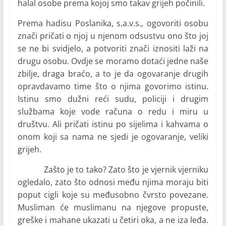
halal osobe prema kojoj smo takav grijeh počinili.
Prema hadisu Poslanika, s.a.v.s., ogovoriti osobu
znači pričati o njoj u njenom odsustvu ono što joj
se ne bi svidjelo, a potvoriti znači iznositi laži na
drugu osobu. Ovdje se moramo dotaći jedne naše
zbilje, draga braćo, a to je da ogovaranje drugih
opravdavamo time što o njima govorimo istinu.
Istinu smo dužni reći sudu, policiji i drugim
službama koje vode računa o redu i miru u
društvu. Ali pričati istinu po sijelima i kahvama o
onom koji sa nama ne sjedi je ogovaranje, veliki
grijeh.
Zašto je to tako? Zato što je vjernik vjerniku
ogledalo, zato što odnosi među njima moraju biti
poput cigli koje su međusobno čvrsto povezane.
Musliman će muslimanu na njegove propuste,
greške i mahane ukazati u četiri oka, a ne iza leđa.