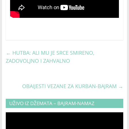
←
HUTBA: ALI MU JE SRCE SMIRENO,
ZADOVOLJNO I ZAHVALNO
OBAIJESTI VEZANE ZA KURBAN-BAJRAM
→
UŽIVO IZ DŽEMATA – BAJRAM-NAMAZ
Video
Player