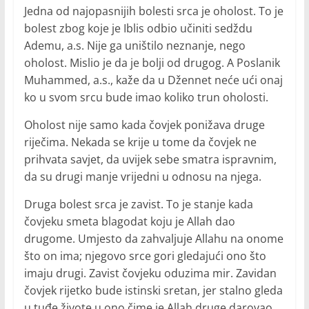
Jedna od najopasnijih bolesti srca je oholost. To je
bolest zbog koje je Iblis odbio učiniti sedždu
Ademu, a.s. Nije ga uništilo neznanje, nego
oholost. Mislio je da je bolji od drugog. A Poslanik
Muhammed, a.s., kaže da u Džennet neće ući onaj
ko u svom srcu bude imao koliko trun oholosti.
Oholost nije samo kada čovjek ponižava druge
riječima. Nekada se krije u tome da čovjek ne
prihvata savjet, da uvijek sebe smatra ispravnim,
da su drugi manje vrijedni u odnosu na njega.
Druga bolest srca je zavist. To je stanje kada
čovjeku smeta blagodat koju je Allah dao
drugome. Umjesto da zahvaljuje Allahu na onome
što on ima; njegovo srce gori gledajući ono što
imaju drugi. Zavist čovjeku oduzima mir. Zavidan
čovjek rijetko bude istinski sretan, jer stalno gleda
u tuđe živote u ono čime je Allah druge darovao,