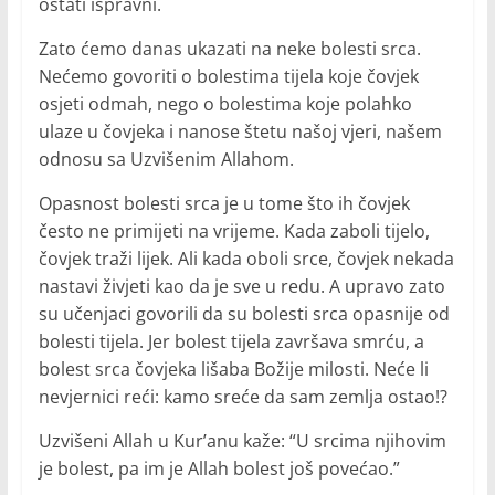
ostati ispravni.
Zato ćemo danas ukazati na neke bolesti srca.
Nećemo govoriti o bolestima tijela koje čovjek
osjeti odmah, nego o bolestima koje polahko
ulaze u čovjeka i nanose štetu našoj vjeri, našem
odnosu sa Uzvišenim Allahom.
Opasnost bolesti srca je u tome što ih čovjek
često ne primijeti na vrijeme. Kada zaboli tijelo,
čovjek traži lijek. Ali kada oboli srce, čovjek nekada
nastavi živjeti kao da je sve u redu. A upravo zato
su učenjaci govorili da su bolesti srca opasnije od
bolesti tijela. Jer bolest tijela završava smrću, a
bolest srca čovjeka lišaba Božije milosti. Neće li
nevjernici reći: kamo sreće da sam zemlja ostao!?
Uzvišeni Allah u Kur’anu kaže: “U srcima njihovim
je bolest, pa im je Allah bolest još povećao.”