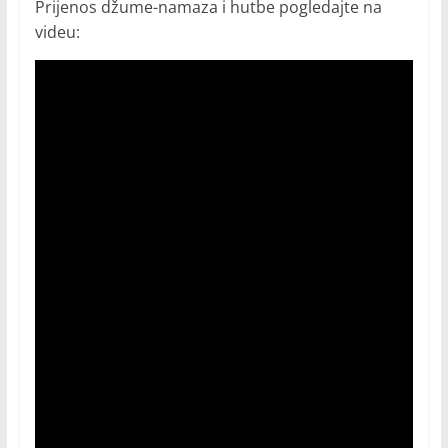
Prijenos džume-namaza i hutbe pogledajte na
videu: