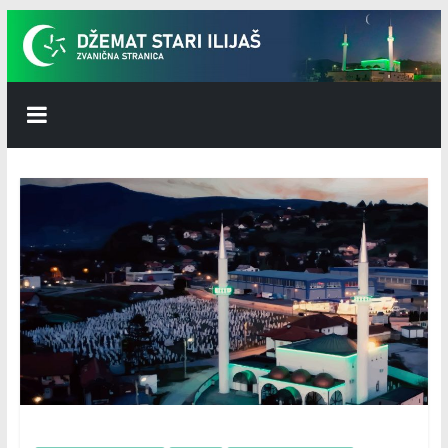
Skip
to
content
Džemat
Stari
Ilijaš