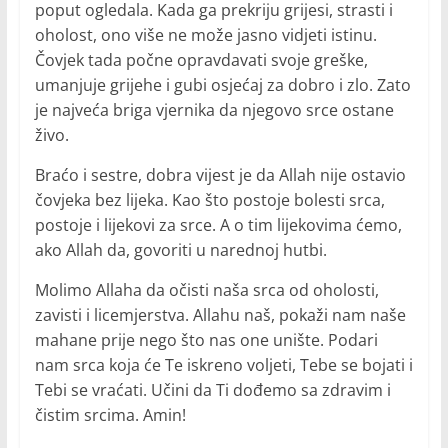
poput ogledala. Kada ga prekriju grijesi, strasti i
oholost, ono više ne može jasno vidjeti istinu.
Čovjek tada počne opravdavati svoje greške,
umanjuje grijehe i gubi osjećaj za dobro i zlo. Zato
je najveća briga vjernika da njegovo srce ostane
živo.
Braćo i sestre, dobra vijest je da Allah nije ostavio
čovjeka bez lijeka. Kao što postoje bolesti srca,
postoje i lijekovi za srce. A o tim lijekovima ćemo,
ako Allah da, govoriti u narednoj hutbi.
Molimo Allaha da očisti naša srca od oholosti,
zavisti i licemjerstva. Allahu naš, pokaži nam naše
mahane prije nego što nas one unište. Podari
nam srca koja će Te iskreno voljeti, Tebe se bojati i
Tebi se vraćati. Učini da Ti dođemo sa zdravim i
čistim srcima. Amin!