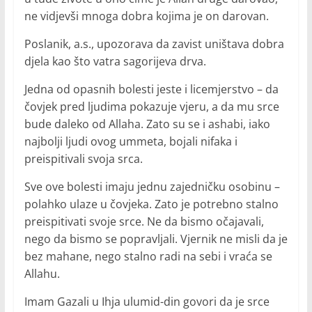
ne vidjevši mnoga dobra kojima je on darovan.
Poslanik, a.s., upozorava da zavist uništava dobra
djela kao što vatra sagorijeva drva.
Jedna od opasnih bolesti jeste i licemjerstvo – da
čovjek pred ljudima pokazuje vjeru, a da mu srce
bude daleko od Allaha. Zato su se i ashabi, iako
najbolji ljudi ovog ummeta, bojali nifaka i
preispitivali svoja srca.
Sve ove bolesti imaju jednu zajedničku osobinu –
polahko ulaze u čovjeka. Zato je potrebno stalno
preispitivati svoje srce. Ne da bismo očajavali,
nego da bismo se popravljali. Vjernik ne misli da je
bez mahane, nego stalno radi na sebi i vraća se
Allahu.
Imam Gazali u Ihja ulumid-din govori da je srce