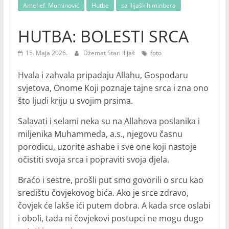
Amel ef. Muminović
Hutbe
sa ilijaških minbera
HUTBA: BOLESTI SRCA
15. Maja 2026.
Džemat Stari Ilijaš
foto
Hvala i zahvala pripadaju Allahu, Gospodaru
svjetova, Onome Koji poznaje tajne srca i zna ono
što ljudi kriju u svojim prsima.
Salavati i selami neka su na Allahova poslanika i
miljenika Muhammeda, a.s., njegovu časnu
porodicu, uzorite ashabe i sve one koji nastoje
očistiti svoja srca i popraviti svoja djela.
Braćo i sestre, prošli put smo govorili o srcu kao
središtu čovjekovog bića. Ako je srce zdravo,
čovjek će lakše ići putem dobra. A kada srce oslabi
i oboli, tada ni čovjekovi postupci ne mogu dugo