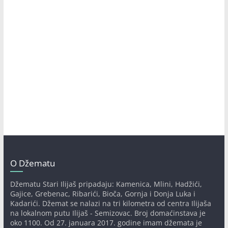
O Džematu
Džematu Stari Ilijaš pripadaju: Kamenica, Mlini, Hadžići,
Gajice, Grebenac, Ribarići, Bioča, Gornja i Donja Luka i
Kadarići. Džemat se nalazi na tri kilometra od centra Ilijaša
na lokalnom putu Ilijaš - Semizovac. Broj domaćinstava je
oko 1100. Od 27. januara 2017. godine imam džemata je