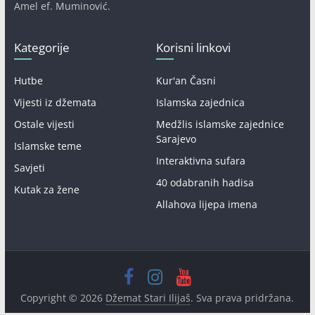
Amel ef. Muminović.
Kategorije
Korisni linkovi
Hutbe
Kur'an Časni
Vijesti iz džemata
Islamska zajednica
Ostale vijesti
Medžlis islamske zajednice
Sarajevo
Islamske teme
Interaktivna sufara
Savjeti
40 odabranih hadisa
Kutak za žene
Allahova lijepa imena
Copyright © 2026
Džemat Stari Ilijaš
. Sva prava pridržana.