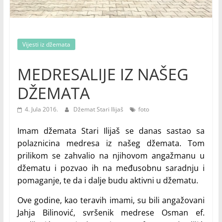
Vijesti iz džemata
MEDRESALIJE IZ NAŠEG
DŽEMATA
4. Jula 2016.
Džemat Stari Ilijaš
foto
Imam džemata Stari Ilijaš se danas sastao sa
polaznicina medresa iz našeg džemata. Tom
prilikom se zahvalio na njihovom angažmanu u
džematu i pozvao ih na međusobnu saradnju i
pomaganje, te da i dalje budu aktivni u džematu.
Ove godine, kao teravih imami, su bili angažovani
Jahja Bilinović, svršenik medrese Osman ef.