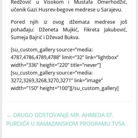
Redžović u Visokom i Mustafa Omerhodžić,
učenik Gazi Husrev-begove medrese u Sarajevu.
Pored njih iz ovog džemata medrese još
pohađaju: Dženeta Mujkić, Fikreta Jakubović,
Sumeja Bajrić i Dževad Bukva.
[su_custom_gallery source=”media:
4787,4786,4789,4788” limit=”32” link=”lightbox”
width=”336” height=”220” title=”never”]
[su_custom_gallery source=”media:
3272,3269,3268,3270,3271” link=”image”
width=”150” height=”100”][/su_custom_gallery]
←
DRUGO GOSTOVANJE MR. AHMEDA EF.
PURDIĆA U RAMAZANSKOM PROGRAMU TVSA