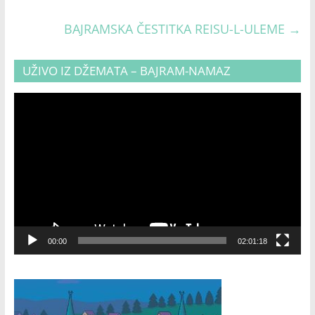
BAJRAMSKA ČESTITKA REISU-L-ULEME
→
UŽIVO IZ DŽEMATA – BAJRAM-NAMAZ
Video
Player
00:00
02:01:18