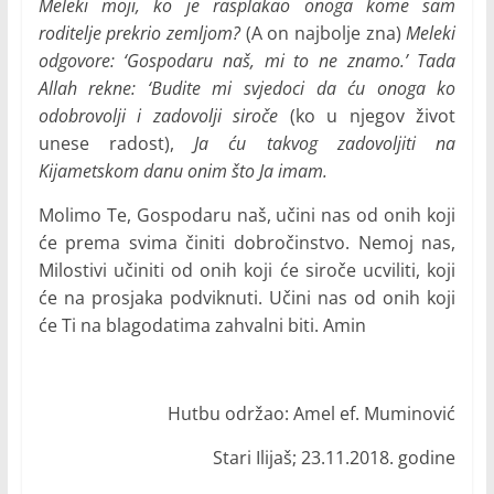
Meleki moji, ko je rasplakao onoga kome sam
roditelje prekrio zemljom?
(A on najbolje zna)
Meleki
odgovore: ‘Gospodaru naš, mi to ne znamo.’ Tada
Allah rekne: ‘Budite mi svjedoci da ću onoga ko
odobrovolji i zadovolji siroče
(ko u njegov život
unese radost),
Ja ću takvog zadovoljiti na
Kijametskom danu onim što Ja imam.
Molimo Te, Gospodaru naš, učini nas od onih koji
će prema svima činiti dobročinstvo. Nemoj nas,
Milostivi učiniti od onih koji će siroče ucviliti, koji
će na prosjaka podviknuti. Učini nas od onih koji
će Ti na blagodatima zahvalni biti. Amin
Hutbu održao: Amel ef. Muminović
Stari Ilijaš; 23.11.2018. godine