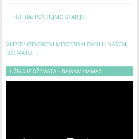
←
HUTBA: POŠTUJMO STARIJE!
VIJESTI: OTVORENI MEKTEBSKI DANI U NAŠEM
DŽEMATU
→
UŽIVO IZ DŽEMATA – BAJRAM-NAMAZ
Video
Player