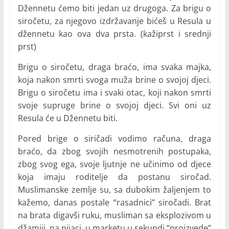
Džennetu ćemo biti jedan uz drugoga. Za brigu o
siročetu, za njegovo izdržavanje bićeš u Resula u
džennetu kao ova dva prsta. (kažiprst i srednji
prst)
Brigu o siročetu, draga braćo, ima svaka majka,
koja nakon smrti svoga muža brine o svojoj djeci.
Brigu o siročetu ima i svaki otac, koji nakon smrti
svoje supruge brine o svojoj djeci. Svi oni uz
Resula će u Džennetu biti.
Pored brige o siričadi vodimo računa, draga
braćo, da zbog svojih nesmotrenih postupaka,
zbog svog ega, svoje ljutnje ne učinimo od djece
koja imaju roditelje da postanu siročad.
Muslimanske zemlje su, sa dubokim žaljenjem to
kažemo, danas postale “rasadnici” siročadi. Brat
na brata digavši ruku, musliman sa eksplozivom u
džamiji, na pijaci, u marketu u sekundi “proizvede”