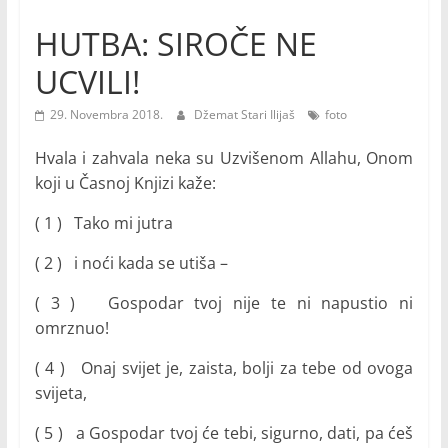
HUTBA: SIROČE NE
UCVILI!
29. Novembra 2018.
Džemat Stari Ilijaš
foto
Hvala i zahvala neka su Uzvišenom Allahu, Onom
koji u Časnoj Knjizi kaže:
( 1 ) Tako mi jutra
( 2 ) i noći kada se utiša –
( 3 ) Gospodar tvoj nije te ni napustio ni
omrznuo!
( 4 ) Onaj svijet je, zaista, bolji za tebe od ovoga
svijeta,
( 5 ) a Gospodar tvoj će tebi, sigurno, dati, pa ćeš