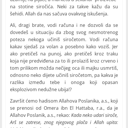
na stotine siročića. Neki za takve kažu da su
šehidi. Allah da nas sačuva ovakvog iskušenja.
Ali, dragi brate, vodi računa i ne dozvoli da se
dovedeš u situaciju da zbog svog nesmotrenog
poteza nekoga učiniš siročetom. Vodi računa
kakav sjedaš za volan a posebno kako voziš. Jer
ako pretičeš na punoj, ako pretičeš kroz traku
koja nije predviđena za to ili prolaziš kroz crveno i
tom prilikom možda nečijeg oca ili majku usmrtiš,
odnosno neko dijete učiniš siročetom, pa kakva je
razlika između tebe i onoga koji opasan
eksplozivom nedužne ubija!?
Završit ćemo hadisom Allahova Poslanika, a.s., koji
se prenosi od Omera ibn El Hattaba, r.a., da je
Allahov Poslanik, a.s., rekao:
Kada neko udari siroče,
Arš se zatrese, znog njegovog plača i Allah upita: