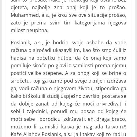
djeteta, najbolje zna onaj koji je to prošao.
Muhammed, a.s., je kroz sve ove situacije prošao,
zato je prema svim tim kategorijama njegova
milost neupitna.
Poslanik, a.s., je bodrio svoje ashabe da vode
računa o siročadi ukazavši im, kao što smo čuli iz
hadisa na početku hutbe, da će onaj koji samo
pomiluje siroče po glavi iz samilosti prema njemu
postići velike stepene. A za onog koji se brine o
siročetu, koji ga uzme pod svoje okrilje i izdržava
ga, vodi računa o njegovom životu, stipendira ga
kako bi školu ili studij uspješno završio, postara se
da dobije zanat od kojeg će moći privređivati i
sebi i zajednici, ponudi mu posao od kojeg će
moći sebe i porodicu izdržavati, eh, draga braćo,
možemo li zamisliti kakva je nagrada takvom?!
Kaže Allahov Poslanik, a.s.: Ja i takav koji to radi u