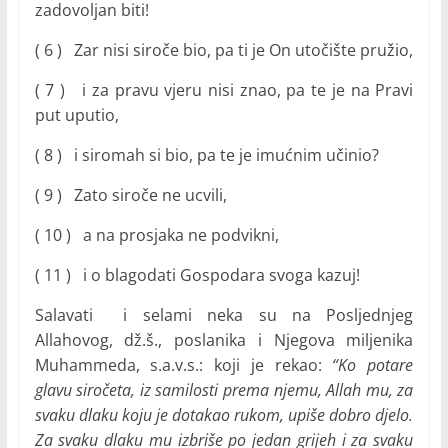
zadovoljan biti!
( 6 ) Zar nisi siroče bio, pa ti je On utočište pružio,
( 7 ) i za pravu vjeru nisi znao, pa te je na Pravi
put uputio,
( 8 ) i siromah si bio, pa te je imućnim učinio?
( 9 ) Zato siroče ne ucvili,
( 10 ) a na prosjaka ne podvikni,
( 11 ) i o blagodati Gospodara svoga kazuj!
Salavati i selami neka su na Posljednjeg
Allahovog, dž.š., poslanika i Njegova miljenika
Muhammeda, s.a.v.s.: koji je rekao:
“Ko potare
glavu siročeta, iz samilosti prema njemu, Allah mu, za
svaku dlaku koju je dotakao rukom, upiše dobro djelo.
Za svaku dlaku mu izbriše po jedan grijeh i za svaku