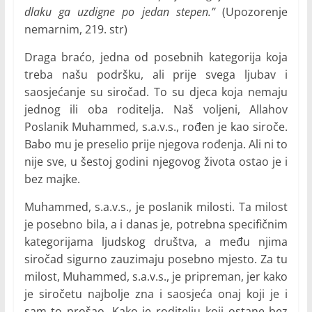
dlaku ga uzdigne po jedan stepen.”
(Upozorenje
nemarnim, 219. str)
Draga braćo, jedna od posebnih kategorija koja
treba našu podršku, ali prije svega ljubav i
saosjećanje su siročad. To su djeca koja nemaju
jednog ili oba roditelja. Naš voljeni, Allahov
Poslanik Muhammed, s.a.v.s., rođen je kao siroče.
Babo mu je preselio prije njegova rođenja. Ali ni to
nije sve, u šestoj godini njegovog života ostao je i
bez majke.
Muhammed, s.a.v.s., je poslanik milosti. Ta milost
je posebno bila, a i danas je, potrebna specifičnim
kategorijama ljudskog društva, a među njima
siročad sigurno zauzimaju posebno mjesto. Za tu
milost, Muhammed, s.a.v.s., je pripreman, jer kako
je siročetu najbolje zna i saosjeća onaj koji je i
sam to prošao. Kako je roditelju koji ostane bez