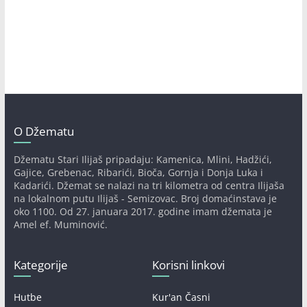
O Džematu
Džematu Stari Ilijaš pripadaju: Kamenica, Mlini, Hadžići,
Gajice, Grebenac, Ribarići, Bioča, Gornja i Donja Luka i
Kadarići. Džemat se nalazi na tri kilometra od centra Ilijaša
na lokalnom putu Ilijaš - Semizovac. Broj domaćinstava je
oko 1100. Od 27. januara 2017. godine imam džemata je
Amel ef. Muminović.
Kategorije
Korisni linkovi
Hutbe
Kur'an Časni