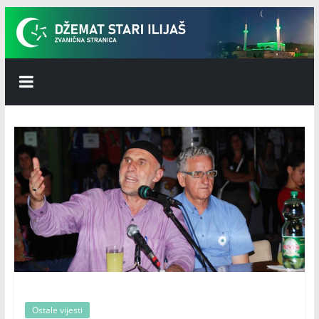
Skip
to
content
Džemat
Stari
Ilijaš
Ostale vijesti