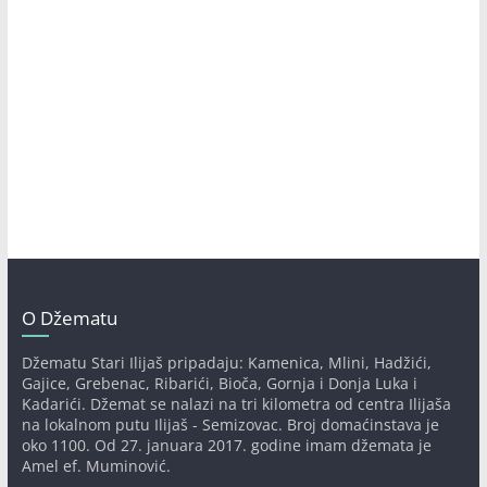
O Džematu
Džematu Stari Ilijaš pripadaju: Kamenica, Mlini, Hadžići,
Gajice, Grebenac, Ribarići, Bioča, Gornja i Donja Luka i
Kadarići. Džemat se nalazi na tri kilometra od centra Ilijaša
na lokalnom putu Ilijaš - Semizovac. Broj domaćinstava je
oko 1100. Od 27. januara 2017. godine imam džemata je
Amel ef. Muminović.