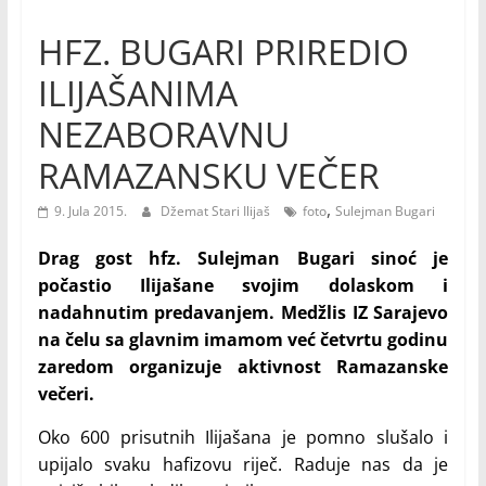
HFZ. BUGARI PRIREDIO
ILIJAŠANIMA
NEZABORAVNU
RAMAZANSKU VEČER
,
9. Jula 2015.
Džemat Stari Ilijaš
foto
Sulejman Bugari
Drag gost hfz. Sulejman Bugari sinoć je
počastio Ilijašane svojim dolaskom i
nadahnutim predavanjem. Medžlis IZ Sarajevo
na čelu sa glavnim imamom već četvrtu godinu
zaredom organizuje aktivnost Ramazanske
večeri.
Oko 600 prisutnih Ilijašana je pomno slušalo i
upijalo svaku hafizovu riječ. Raduje nas da je