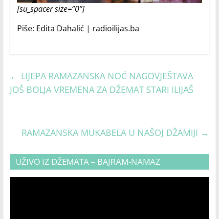
[su_spacer size=”0”]
Piše: Edita Dahalić | radioilijas.ba
←
LIJEPA RAMAZANSKA NOĆ NAGOVJEŠTAVA
JOŠ BOLJA VREMENA ZA DŽEMAT STARI ILIJAŠ
RAMAZANSKA MUKABELA U NAŠOJ DŽAMIJI
→
UŽIVO IZ DŽEMATA – BAJRAM-NAMAZ
Video
Player