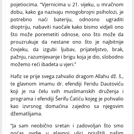
pojetiocima. “Vjernicima u 21. vijeku, u mračnom
dobu, kako ga nazivaju mnogobrojni psiholozi, je
potrebno naći bateriju, odnosno ugraditi
dioptriju, nabaviti naočale kako bismo vidjeli ono
što može poremetiti odnose, ono što može da
prouzrukuje da nestane ono što je najbitnije
čovjeku, da izgubi ljubav, prijateljstvo, brak,
pažnju, razumijevanje i brigu koja je dio, slobodno
možemo reći ibadeta u vjeri.”
Hafiz se prije svega zahvalio dragom Allahu dž. š.,
te glavnom imamu dr. efendiji Feridu Dautoviću
koji je na čelu svih muslimanskih druženja i
programa i efendiji Šerifu Ćatiću kojeg je pohvalio
kao izvrsnog domaćina zajedno sa njegovim
džematlijama.
“Ja sam neobično sretan i zadovoljan što smo
noćas ovdje u glavnoj ulici priuštili našim