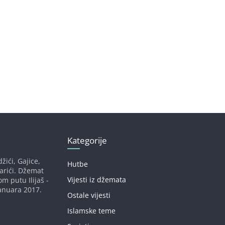
Kategorije
žići, Gajice,
Hutbe
darići. Džemat
Vijesti iz džemata
om putu Ilijaš -
anuara 2017.
Ostale vijesti
Islamske teme