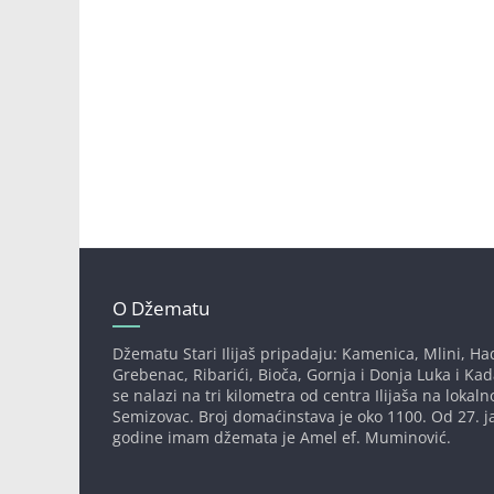
O Džematu
Džematu Stari Ilijaš pripadaju: Kamenica, Mlini, Had
Grebenac, Ribarići, Bioča, Gornja i Donja Luka i Ka
se nalazi na tri kilometra od centra Ilijaša na lokaln
Semizovac. Broj domaćinstava je oko 1100. Od 27. j
godine imam džemata je Amel ef. Muminović.