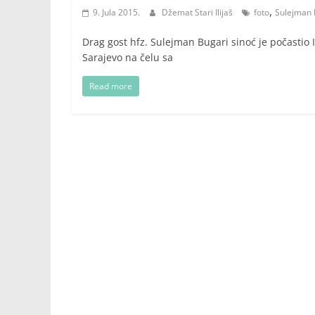
,
9. Jula 2015.
Džemat Stari Ilijaš
foto
Sulejman 
Drag gost hfz. Sulejman Bugari sinoć je počastio
Sarajevo na čelu sa
Read more