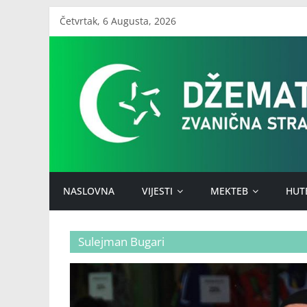
Skip
Četvrtak, 6 Augusta, 2026
to
Džemat
content
Stari
Ilijaš
NASLOVNA
VIJESTI
MEKTEB
HUT
Sulejman Bugari