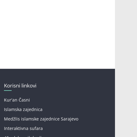
Korisni linkovi
Kur'an Časni
Islamska zajednica
Medžlis islamske zajednice Sarajevo
Interaktivna sufara