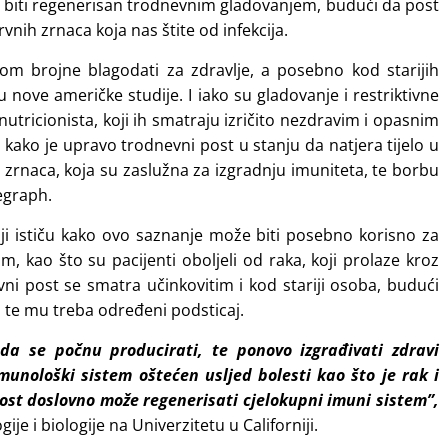
biti regenerisan trodnevnim gladovanjem, budući da post
vnih zrnaca koja nas štite od infekcija.
m brojne blagodati za zdravlje, a posebno kod starijih
u nove američke studije. I iako su gladovanje i restriktivne
nutricionista, koji ih smatraju izričito nezdravim i opasnim
 kako je upravo trodnevni post u stanju da natjera tijelo u
h zrnaca, koja su zaslužna za izgradnju imuniteta, te borbu
legraph.
rniji ističu kako ovo saznanje može biti posebno korisno za
 kao što su pacijenti oboljeli od raka, koji prolaze kroz
i post se smatra učinkovitim i kod stariji osoba, budući
, te mu treba određeni podsticaj.
da se počnu producirati, te ponovo izgrađivati zdravi
munološki sistem oštećen usljed bolesti kao što je rak i
st doslovno može regenerisati cjelokupni imuni sistem”,
je i biologije na Univerzitetu u Californiji.