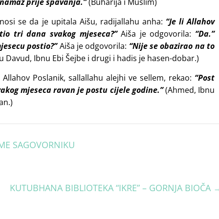
namaz prije spavanja.”
(Buharija i Muslim)
nosi se da je upitala Aišu, radijallahu anha:
“Je li Allahov
ostio tri dana svakog mjeseca?”
Aiša je odgovorila:
“Da.”
mjesecu postio?”
Aiša je odgovorila:
“Nije se obazirao na to
Davud, Ibnu Ebi Šejbe i drugi i hadis je hasen-dobar.)
Allahov Poslanik, sallallahu alejhi ve sellem, rekao:
“Post
vakog mjeseca ravan je postu cijele godine.”
(Ahmed, Ibnu
an.)
ME SAGOVORNIKU
KUTUBHANA BIBLIOTEKA “IKRE” – GORNJA BIOČA