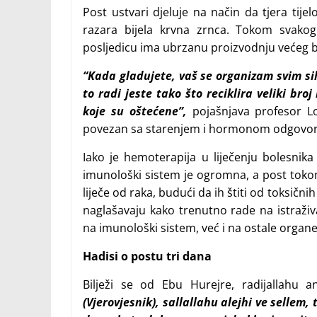
Post ustvari djeluje na način da tjera tijel
razara bijela krvna zrnca. Tokom svakog 
posljedicu ima ubrzanu proizvodnju većeg b
“Kada gladujete, vaš se organizam svim si
to radi jeste tako što reciklira veliki br
koje su oštećene”,
pojašnjava profesor Lo
povezan sa starenjem i hormonom odgovorni
Iako je hemoterapija u liječenju bolesnik
imunološki sistem je ogromna, a post tokom
liječe od raka, budući da ih štiti od toksični
naglašavaju kako trenutno rade na istraž
na imunološki sistem, već i na ostale organe
Hadisi o postu tri dana
Bilježi se od Ebu Hurejre, radijallahu 
(Vjerovjesnik), sallallahu alejhi ve sellem