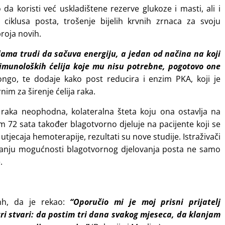
o da koristi već uskladištene rezerve glukoze i masti, ali i
ciklusa posta, trošenje bijelih krvnih zrnaca za svoju
roja novih.
lama trudi da sačuva energiju, a jedan od načina na koji
oj imunoloških ćelija koje mu nisu potrebne, pogotovo one
ngo, te dodaje kako post reducira i enzim PKA, koji je
m za širenje ćelija raka.
a raka neophodna, kolateralna šteta koju ona ostavlja na
 72 sata također blagotvorno djeluje na pacijente koji se
h utjecaja hemoterapije, rezultati su nove studije.
Istraživači
ivanju mogućnosti blagotvornog djelovanja posta ne samo
.
anh, da je rekao:
“Oporučio mi je moj prisni prijatelj
, tri stvari: da postim tri dana svakog mjeseca, da klanjam