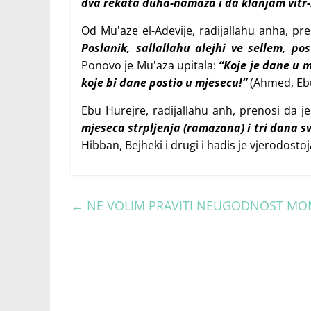
dva rekata duha-namaza i da klanjam vitr-
Od Mu'aze el-Adevije, radijallahu anha, pre
Poslanik, sallallahu alejhi ve sellem, p
Ponovo je Mu'aza upitala:
“Koje je dane u 
koje bi dane postio u mjesecu!”
(Ahmed, Ebu 
Ebu Hurejre, radijallahu anh, prenosi da je 
mjeseca strpljenja (ramazana) i tri dana s
Hibban, Bejheki i drugi i hadis je vjerodostoj
←
NE VOLIM PRAVITI NEUGODNOST MO