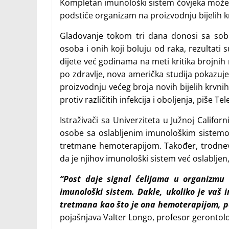
Kompletan imunološki sistem čovjeka može 
podstiče organizam na proizvodnju bijelih kr
Gladovanje tokom tri dana donosi sa sobo
osoba i onih koji boluju od raka, rezultati s
dijete već godinama na meti kritika brojnih 
po zdravlje, nova američka studija pokazuje
proizvodnju većeg broja novih bijelih krvni
protiv različitih infekcija i oboljenja, piše Te
Istraživači sa Univerziteta u Južnoj Califo
osobe sa oslabljenim imunološkim sistemom,
tretmane hemoterapijom. Također, trodnevn
da je njihov imunološki sistem već oslabljen
“Post daje signal ćelijama u organizmu 
imunološki sistem. Dakle, ukoliko je vaš i
tretmana kao što je ona hemoterapijom, po
pojašnjava Valter Longo, profesor gerontologi