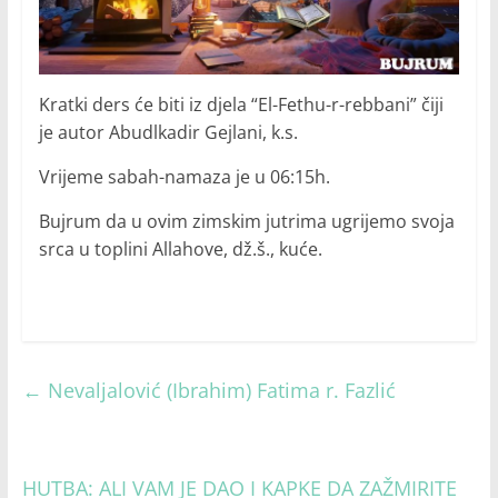
Kratki ders će biti iz djela “El-Fethu-r-rebbani” čiji
je autor Abudlkadir Gejlani, k.s.
Vrijeme sabah-namaza je u 06:15h.
Bujrum da u ovim zimskim jutrima ugrijemo svoja
srca u toplini Allahove, dž.š., kuće.
←
Nevaljalović (Ibrahim) Fatima r. Fazlić
HUTBA: ALI VAM JE DAO I KAPKE DA ZAŽMIRITE