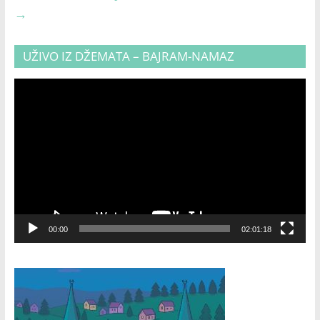
→
UŽIVO IZ DŽEMATA – BAJRAM-NAMAZ
Video
Player
00:00
02:01:18