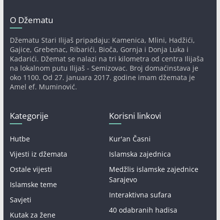
O Džematu
Džematu Stari Ilijaš pripadaju: Kamenica, Mlini, Hadžići,
Gajice, Grebenac, Ribarići, Bioča, Gornja i Donja Luka i
Kadarići. Džemat se nalazi na tri kilometra od centra Ilijaša
na lokalnom putu Ilijaš - Semizovac. Broj domaćinstava je
oko 1100. Od 27. januara 2017. godine imam džemata je
Amel ef. Muminović.
Kategorije
Korisni linkovi
Hutbe
Kur'an Časni
Vijesti iz džemata
Islamska zajednica
Ostale vijesti
Medžlis islamske zajednice
Sarajevo
Islamske teme
Interaktivna sufara
Savjeti
40 odabranih hadisa
Kutak za žene