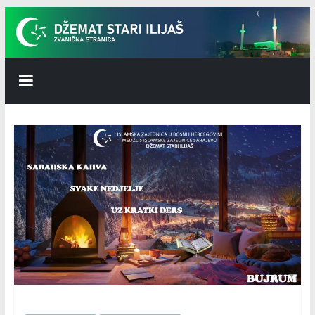
Skip
to
content
Džemat
Stari
Ilijaš