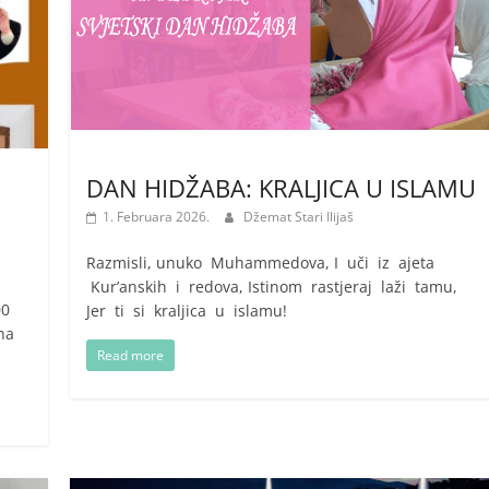
DAN HIDŽABA: KRALJICA U ISLAMU
1. Februara 2026.
Džemat Stari Ilijaš
Razmisli, unuko Muhammedova, I uči iz ajeta
Kur’anskih i redova, Istinom rastjeraj laži tamu,
00
Jer ti si kraljica u islamu!
 na
Read more