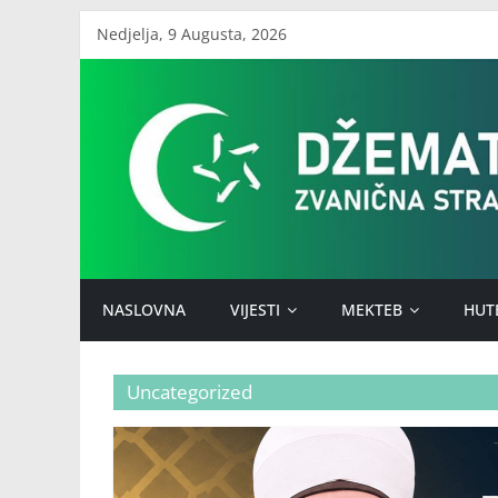
Skip
Nedjelja, 9 Augusta, 2026
to
Džemat
content
Stari
Ilijaš
NASLOVNA
VIJESTI
MEKTEB
HUT
Uncategorized