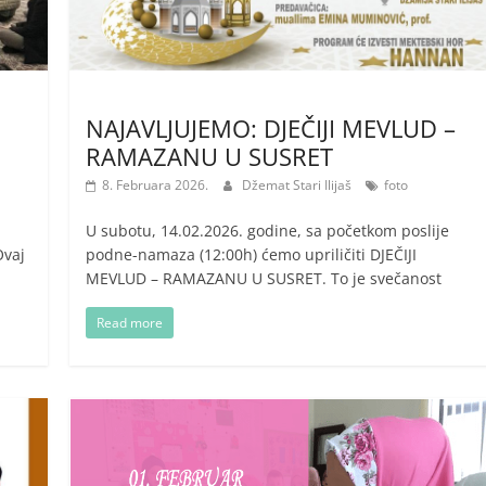
NAJAVLJUJEMO: DJEČIJI MEVLUD –
RAMAZANU U SUSRET
8. Februara 2026.
Džemat Stari Ilijaš
foto
U subotu, 14.02.2026. godine, sa početkom poslije
Ovaj
podne-namaza (12:00h) ćemo upriličiti DJEČIJI
MEVLUD – RAMAZANU U SUSRET. To je svečanost
Read more