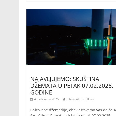
NAJAVLJUJEMO: SKUŠTINA
DŽEMATA U PETAK 07.02.2025.
GODINE
4. Februara 2025.
Džemat Stari Ilijaš
Poštovane džematlije, obavještavamo Vas da će s
Skupština džemata održati u petak 07.02.2025.