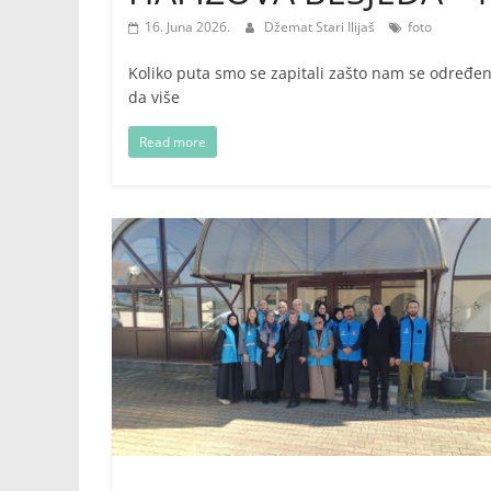
16. Juna 2026.
Džemat Stari Ilijaš
foto
Koliko puta smo se zapitali zašto nam se određen
da više
Read more