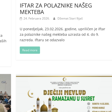
IFTAR ZA POLAZNIKE NAŠEG
MEKTEBA
24. Februara 2026.
Džemat Stari Ilijaš
U ponedjeljak, 23.02.2026. godine, upriličen je iftar
za polaznike našeg mekteba uzrasta od 4. do 9.
za
razreda. Iftaru se odazvalo
aših
Read more