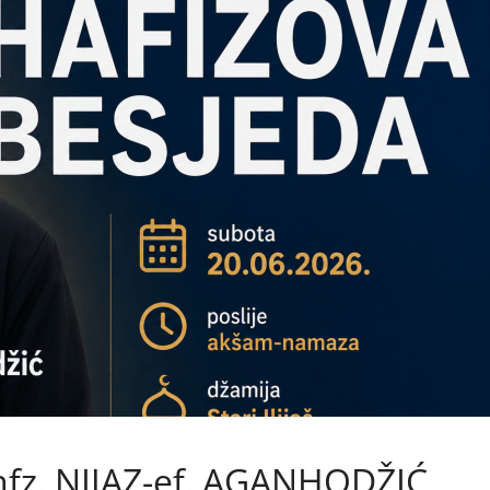
fz. NIJAZ-ef. AGANHODŽIĆ