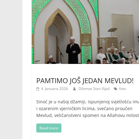
PAMTIMO JOŠ JEDAN MEVLUD!
4. Januara 2026.
Džemat Stari Ilijaš
foto
Sinoć je u našoj džamiji, ispunjenoj svjetlošću i
i ozarenim vjerničkim licima, svečano proučen
Mevlud, veličanstveni spomen na Allahovu milost
Read more