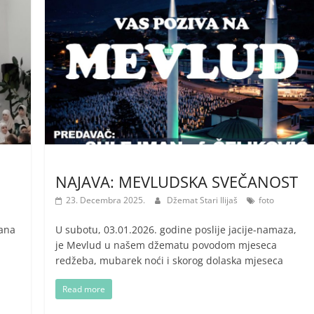
NAJAVA: MEVLUDSKA SVEČANOST
23. Decembra 2025.
Džemat Stari Ilijaš
foto
mana
U subotu, 03.01.2026. godine poslije jacije-namaza,
je Mevlud u našem džematu povodom mjeseca
redžeba, mubarek noći i skorog dolaska mjeseca
Read more