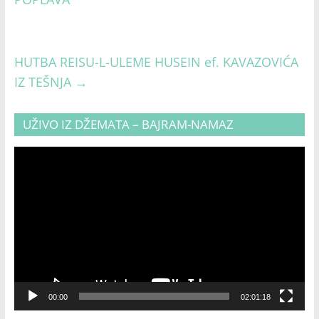
HUTBA REISU-L-ULEME HUSEIN ef. KAVAZOVIĆA
IZ TEŠNJA
→
UŽIVO IZ DŽEMATA – BAJRAM-NAMAZ
Video
Player
00:00
02:01:18