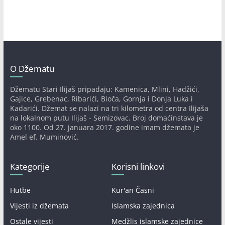
O Džematu
Džematu Stari Ilijaš pripadaju: Kamenica, Mlini, Hadžići,
Gajice, Grebenac, Ribarići, Bioča, Gornja i Donja Luka i
Kadarići. Džemat se nalazi na tri kilometra od centra Ilijaša
na lokalnom putu Ilijaš - Semizovac. Broj domaćinstava je
oko 1100. Od 27. januara 2017. godine imam džemata je
Amel ef. Muminović.
Kategorije
Korisni linkovi
Hutbe
Kur'an Časni
Vijesti iz džemata
Islamska zajednica
Ostale vijesti
Medžlis islamske zajednice