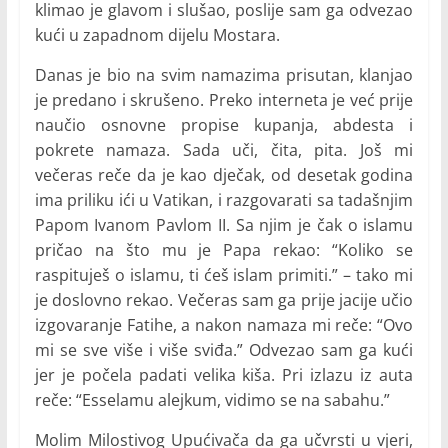
klimao je glavom i slušao, poslije sam ga odvezao
kući u zapadnom dijelu Mostara.
Danas je bio na svim namazima prisutan, klanjao
je predano i skrušeno. Preko interneta je već prije
naučio osnovne propise kupanja, abdesta i
pokrete namaza. Sada uči, čita, pita. Još mi
večeras reče da je kao dječak, od desetak godina
ima priliku ići u Vatikan, i razgovarati sa tadašnjim
Papom Ivanom Pavlom II. Sa njim je čak o islamu
pričao na što mu je Papa rekao: “Koliko se
raspituješ o islamu, ti ćeš islam primiti.” – tako mi
je doslovno rekao. Večeras sam ga prije jacije učio
izgovaranje Fatihe, a nakon namaza mi reče: “Ovo
mi se sve više i više sviđa.” Odvezao sam ga kući
jer je počela padati velika kiša. Pri izlazu iz auta
reče: “Esselamu alejkum, vidimo se na sabahu.”
Molim Milostivog Upućivača da ga učvrsti u vjeri,