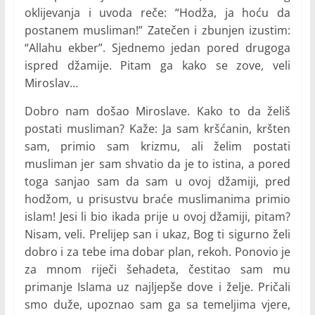
oklijevanja i uvoda reče: “Hodža, ja hoću da
postanem musliman!” Zatečen i zbunjen izustim:
“Allahu ekber”. Sjednemo jedan pored drugoga
ispred džamije. Pitam ga kako se zove, veli
Miroslav…
Dobro nam došao Miroslave. Kako to da želiš
postati musliman? Kaže: Ja sam kršćanin, kršten
sam, primio sam krizmu, ali želim postati
musliman jer sam shvatio da je to istina, a pored
toga sanjao sam da sam u ovoj džamiji, pred
hodžom, u prisustvu braće muslimanima primio
islam! Jesi li bio ikada prije u ovoj džamiji, pitam?
Nisam, veli. Prelijep san i ukaz, Bog ti sigurno želi
dobro i za tebe ima dobar plan, rekoh. Ponovio je
za mnom riječi šehadeta, čestitao sam mu
primanje Islama uz najljepše dove i želje. Pričali
smo duže, upoznao sam ga sa temeljima vjere,