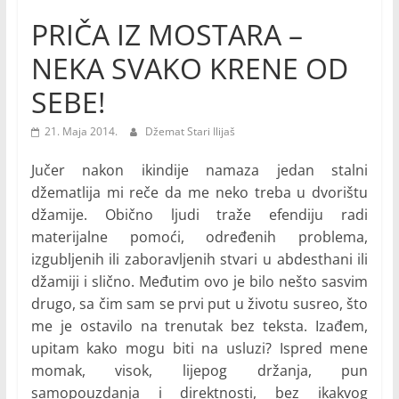
PRIČA IZ MOSTARA –
NEKA SVAKO KRENE OD
SEBE!
21. Maja 2014.
Džemat Stari Ilijaš
Jučer nakon ikindije namaza jedan stalni
džematlija mi reče da me neko treba u dvorištu
džamije. Obično ljudi traže efendiju radi
materijalne pomoći, određenih problema,
izgubljenih ili zaboravljenih stvari u abdesthani ili
džamiji i slično. Međutim ovo je bilo nešto sasvim
drugo, sa čim sam se prvi put u životu susreo, što
me je ostavilo na trenutak bez teksta. Izađem,
upitam kako mogu biti na usluzi? Ispred mene
momak, visok, lijepog držanja, pun
samopouzdanja i direktnosti, bez ikakvog