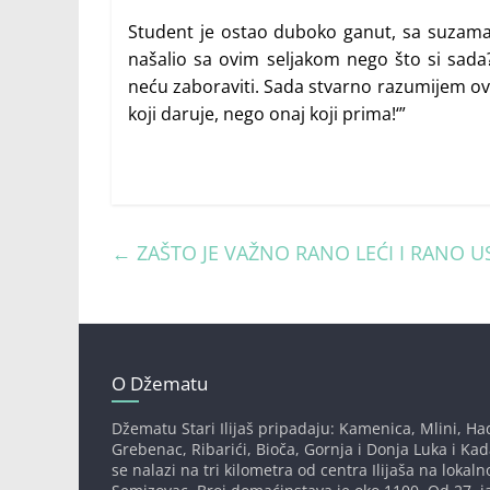
Student je ostao duboko ganut, sa suzama u
našalio sa ovim seljakom nego što si sada?
neću zaboraviti. Sada stvarno razumijem ove 
koji daruje, nego onaj koji prima!‘”
←
ZAŠTO JE VAŽNO RANO LEĆI I RANO U
O Džematu
Džematu Stari Ilijaš pripadaju: Kamenica, Mlini, Had
Grebenac, Ribarići, Bioča, Gornja i Donja Luka i Ka
se nalazi na tri kilometra od centra Ilijaša na lokaln