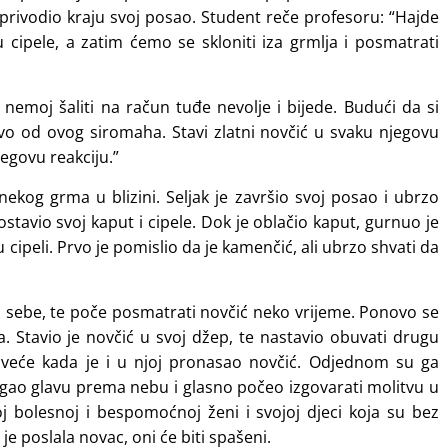
i je privodio kraju svoj posao. Student reče profesoru: “Hajde
cipele, a zatim ćemo se skloniti iza grmlja i posmatrati
nemoj šaliti na račun tuđe nevolje i bijede. Budući da si
tvo od ovog siromaha. Stavi zlatni novčić u svaku njegovu
jegovu reakciju.”
 nekog grma u blizini. Seljak je završio svoj posao i ubrzo
stavio svoj kaput i cipele. Dok je oblačio kaput, gurnuo je
 cipeli. Prvo je pomislio da je kamenčić, ali ubrzo shvati da
 sebe, te poče posmatrati novčić neko vrijeme. Ponovo se
a. Stavio je novčić u svoj džep, te nastavio obuvati drugu
oš veće kada je i u njoj pronasao novčić. Odjednom su ga
digao glavu prema nebu i glasno počeo izgovarati molitvu u
oj bolesnoj i bespomoćnoj ženi i svojoj djeci koja su bez
 je poslala novac, oni će biti spašeni.