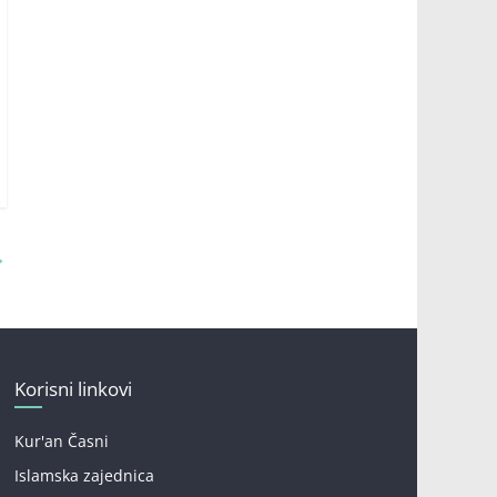
→
Korisni linkovi
Kur'an Časni
Islamska zajednica