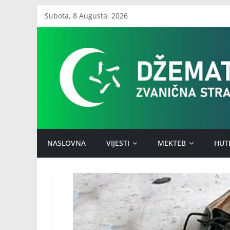
Skip
Subota, 8 Augusta, 2026
to
Džemat
content
Stari
Ilijaš
NASLOVNA
VIJESTI
MEKTEB
HUT