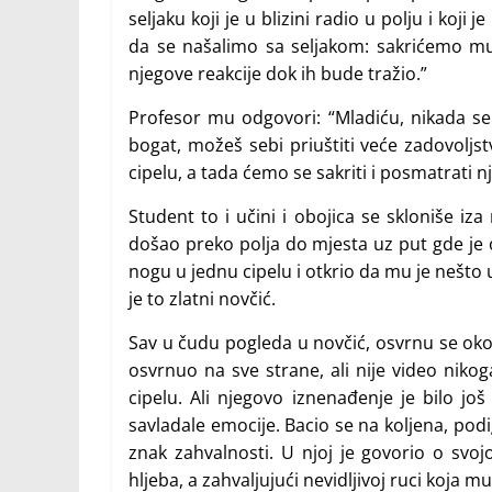
seljaku koji je u blizini radio u polju i koj
da se našalimo sa seljakom: sakrićemo mu 
njegove reakcije dok ih bude tražio.”
Profesor mu odgovori: “Mladiću, nikada se 
bogat, možeš sebi priuštiti veće zadovoljs
cipelu, a tada ćemo se sakriti i posmatrati n
Student to i učini i obojica se skloniše iza
došao preko polja do mjesta uz put gde je o
nogu u jednu cipelu i otkrio da mu je nešto u
je to zlatni novčić.
Sav u čudu pogleda u novčić, osvrnu se oko
osvrnuo na sve strane, ali nije video nikog
cipelu. Ali njegovo iznenađenje je bilo j
savladale emocije. Bacio se na koljena, po
znak zahvalnosti. U njoj je govorio o svoj
hljeba, a zahvaljujući nevidljivoj ruci koja mu