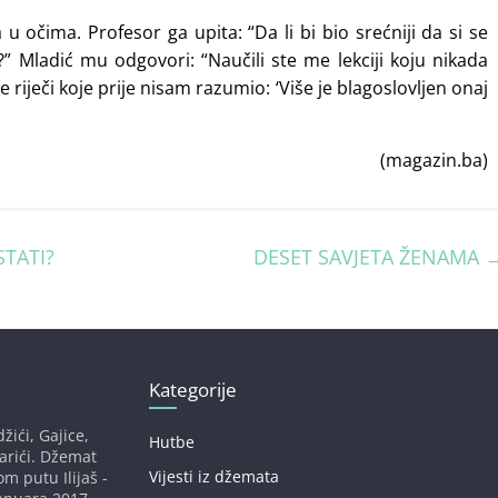
 očima. Profesor ga upita: “Da li bi bio srećniji da si se
” Mladić mu odgovori: “Naučili ste me lekciji koju nikada
riječi koje prije nisam razumio: ‘Više je blagoslovljen onaj
(magazin.ba)
STATI?
DESET SAVJETA ŽENAMA
Kategorije
žići, Gajice,
Hutbe
darići. Džemat
Vijesti iz džemata
om putu Ilijaš -