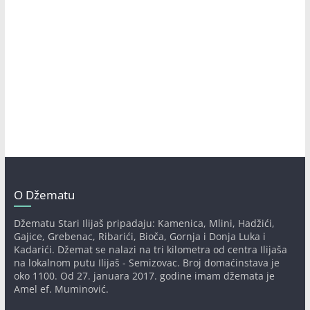
O Džematu
Džematu Stari Ilijaš pripadaju: Kamenica, Mlini, Hadžići,
Gajice, Grebenac, Ribarići, Bioča, Gornja i Donja Luka i
Kadarići. Džemat se nalazi na tri kilometra od centra Ilijaša
na lokalnom putu Ilijaš - Semizovac. Broj domaćinstava je
oko 1100. Od 27. januara 2017. godine imam džemata je
Amel ef. Muminović.