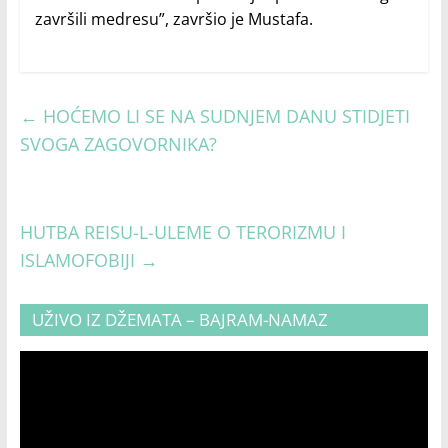
završili medresu”, završio je Mustafa.
←
HOĆEMO LI SE NA SUDNJEM DANU STIDJETI
SVOGA ZAGOVORNIKA?
HUTBA REISU-L-ULEME O TERORIZMU I
ISLAMOFOBIJI
→
UŽIVO IZ DŽEMATA – BAJRAM-NAMAZ
Video
Player