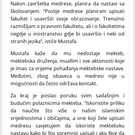
Nakon završetka medrese, planira da nastavi sa
školovanjem. “Poslije medrese planiram upisati
fakultet i usavršiti svoje obrazovanje. Trenutno
razmišljam o pravnom fakultetu, ali i o fakultetima
negdje u inostranstvu gdje bi usavršio i neki od
stranih jezika”, ističe Mustafa.
Mustafa kaže da mu nedostaje mekteb,
mektebska druženja, muallim i sve aktivnosti koje
je imao za vrijeme pohađanja mektebske nastave.
Međutim, zbog obaveza u medresi nije u
mogućnosti da često održava kontakt.
Za kraj je poslao poruku svim sadašnjim i
budućim polaznicima mekteba. “Iskoristite priliku
da naučite što više o našim islamskim
vrijednostima i običajima, a one koji žele upisati
medresu savjetujem da iskoriste mektebsku
nastavu kako bi što spremniji upisali i ako Bog da