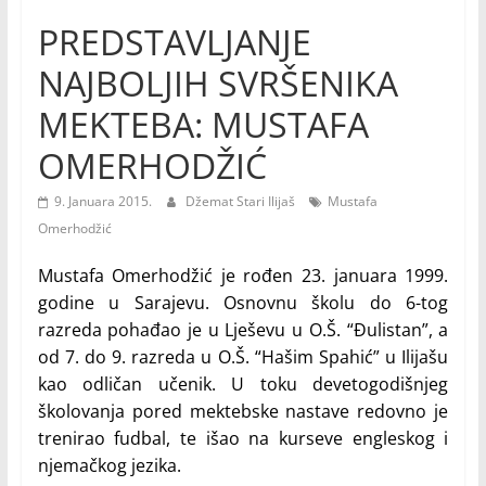
PREDSTAVLJANJE
NAJBOLJIH SVRŠENIKA
MEKTEBA: MUSTAFA
OMERHODŽIĆ
9. Januara 2015.
Džemat Stari Ilijaš
Mustafa
Omerhodžić
Mustafa Omerhodžić je rođen 23. januara 1999.
godine u Sarajevu. Osnovnu školu do 6-tog
razreda pohađao je u Lješevu u O.Š. “Đulistan”, a
od 7. do 9. razreda u O.Š. “Hašim Spahić” u Ilijašu
kao odličan učenik. U toku devetogodišnjeg
školovanja pored mektebske nastave redovno je
trenirao fudbal, te išao na kurseve engleskog i
njemačkog jezika.