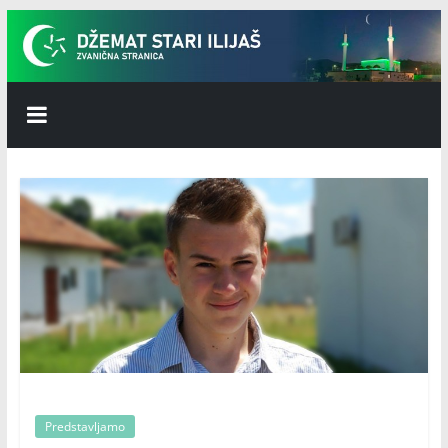
Skip
to
content
Džemat
Stari
Ilijaš
Predstavljamo