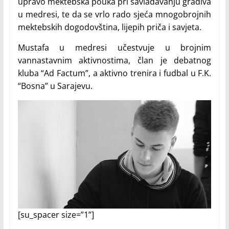
upravo mektebska pouka pri savladavanju gradiva
u medresi, te da se vrlo rado sjeća mnogobrojnih
mektebskih dogodovština, lijepih priča i savjeta.
Mustafa u medresi učestvuje u brojnim
vannastavnim aktivnostima, član je debatnog
kluba “Ad Factum”, a aktivno trenira i fudbal u F.K.
“Bosna” u Sarajevu.
[su_spacer size=”1”]