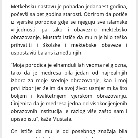
Metkebsku nastavu je pohađao jedanaest godina,
počevši sa pet godina starosti. Obzirom da potiče
iz vjerske porodice gdje se njeguju sve islamske
vrijednosti, pa tako i obavezno mektebsko
obrazovanje, Mustafa ističe da mu nije bilo teško
prihvatiti i školske i mektebske obaveze i
uspostaviti balans između njih.
“Moja porodica je elhamdulillah veoma religiozna,
tako da je medresa bila jedan od najrealnijih
izbora za moje srednje obrazovanje, kao i moj
prvi izbor jer želim da svoj život usmjerim ka što
boljem i kvalitetnijem vjerskom obrazovanju.
Činjenica da je medresa jedna od visokocijenjenih
obrazovnih institucija je razlog više zašto sam i
upisao istu”, kaže Mustafa.
On ističe da mu je od posebnog značaja bila