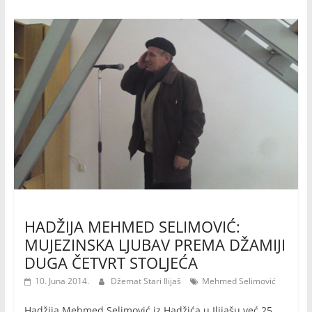
HADŽIJA MEHMED SELIMOVIĆ:
MUJEZINSKA LJUBAV PREMA DŽAMIJI
DUGA ČETVRT STOLJEĆA
10. Juna 2014.
Džemat Stari Ilijaš
Mehmed Selimović
Hadžija Mehmed Selimović iz Hadžića u Ilijašu već 25