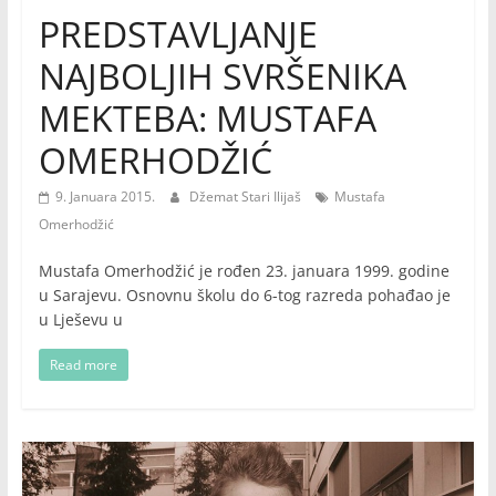
PREDSTAVLJANJE
NAJBOLJIH SVRŠENIKA
MEKTEBA: MUSTAFA
OMERHODŽIĆ
9. Januara 2015.
Džemat Stari Ilijaš
Mustafa
Omerhodžić
Mustafa Omerhodžić je rođen 23. januara 1999. godine
u Sarajevu. Osnovnu školu do 6-tog razreda pohađao je
u Lješevu u
Read more