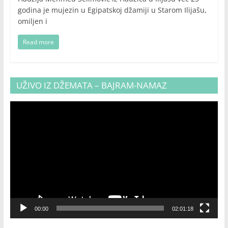
godina je mujezin u Egipatskoj džamiji u Starom Ilijašu,
omiljen i
Read more
UŽIVO IZ DŽEMATA – BAJRAM-NAMAZ
Video
Player
00:00
02:01:18