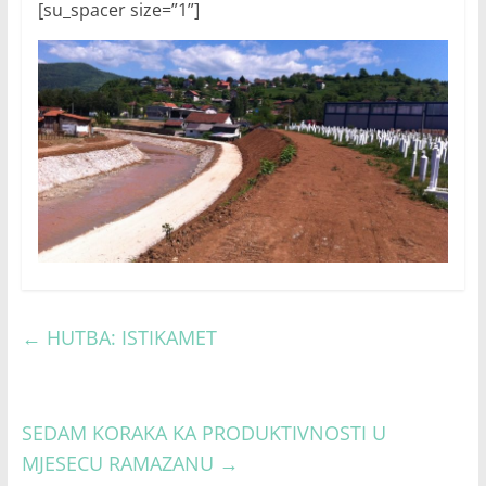
[su_spacer size=”1”]
←
HUTBA: ISTIKAMET
SEDAM KORAKA KA PRODUKTIVNOSTI U
MJESECU RAMAZANU
→