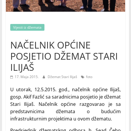
Vijesti iz džemata
NAČELNIK OPĆINE
POSJETIO DŽEMAT STARI
ILIJAŠ
17. Maja 2015.
Džemat Stari Ilijaš
foto
U utorak, 12.5.2015. god., načelnik općine Ilijaš,
gosp. Akif Fazlić sa saradnicima posjetio je džemat
Stari Ilijaš. Načelnik općine razgovarao je sa
predstavnicima džemata o budućim
infrastrukturnim projektima u ovom džematu.
Predsjednik džematskog odbora h. Sead Čeho