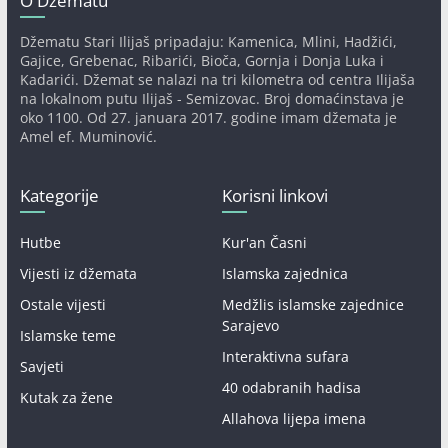
O Džematu
Džematu Stari Ilijaš pripadaju: Kamenica, Mlini, Hadžići,
Gajice, Grebenac, Ribarići, Bioča, Gornja i Donja Luka i
Kadarići. Džemat se nalazi na tri kilometra od centra Ilijaša
na lokalnom putu Ilijaš - Semizovac. Broj domaćinstava je
oko 1100. Od 27. januara 2017. godine imam džemata je
Amel ef. Muminović.
Kategorije
Korisni linkovi
Hutbe
Kur'an Časni
Vijesti iz džemata
Islamska zajednica
Ostale vijesti
Medžlis islamske zajednice
Sarajevo
Islamske teme
Interaktivna sufara
Savjeti
40 odabranih hadisa
Kutak za žene
Allahova lijepa imena