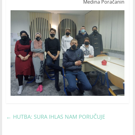
Medina Poračanin
←
HUTBA: SURA IHLAS NAM PORUČUJE