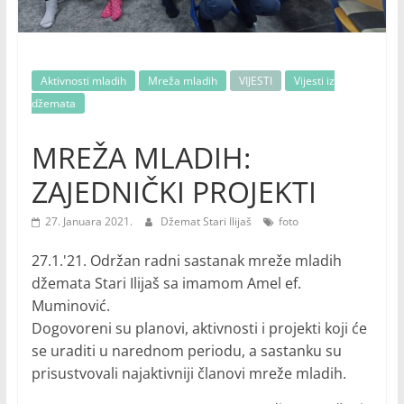
Aktivnosti mladih
Mreža mladih
VIJESTI
Vijesti iz
džemata
MREŽA MLADIH:
ZAJEDNIČKI PROJEKTI
27. Januara 2021.
Džemat Stari Ilijaš
foto
27.1.'21. Održan radni sastanak mreže mladih
džemata Stari Ilijaš sa imamom Amel ef.
Muminović.
Dogovoreni su planovi, aktivnosti i projekti koji će
se uraditi u narednom periodu, a sastanku su
prisustvovali najaktivniji članovi mreže mladih.