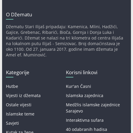
O Džematu
Džematu Stari Ilijaš pripadaju: Kamenica, Mlini, Hadžići,
Gajice, Grebenac, Ribarići, Bioča, Gornja i Donja Luka i
Kadarići. Džemat se nalazi na tri kilometra od centra Ilijaša
na lokalnom putu Ilijaš - Semizovac. Broj domaćinstava je
oko 1100. Od 27. januara 2017. godine imam džemata je
Amel ef. Muminović.
Kategorije
Korisni linkovi
Hutbe
Kur'an Časni
Vijesti iz džemata
Islamska zajednica
Ostale vijesti
Medžlis islamske zajednice
Sarajevo
Islamske teme
Interaktivna sufara
Savjeti
40 odabranih hadisa
Kutak za žene