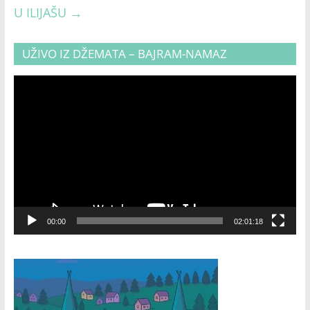
U ILIJAŠU
→
UŽIVO IZ DŽEMATA – BAJRAM-NAMAZ
Video
Player
00:00
02:01:18