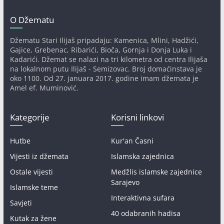
O Džematu
Džematu Stari Ilijaš pripadaju: Kamenica, Mlini, Hadžići,
Gajice, Grebenac, Ribarići, Bioča, Gornja i Donja Luka i
Kadarići. Džemat se nalazi na tri kilometra od centra Ilijaša
na lokalnom putu Ilijaš - Semizovac. Broj domaćinstava je
oko 1100. Od 27. januara 2017. godine imam džemata je
Amel ef. Muminović.
Kategorije
Korisni linkovi
Hutbe
Kur'an Časni
Vijesti iz džemata
Islamska zajednica
Ostale vijesti
Medžlis islamske zajednice
Sarajevo
Islamske teme
Interaktivna sufara
Savjeti
40 odabranih hadisa
Kutak za žene