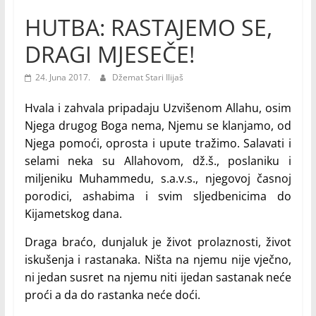
HUTBA: RASTAJEMO SE,
DRAGI MJESEČE!
24. Juna 2017.
Džemat Stari Ilijaš
Hvala i zahvala pripadaju Uzvišenom Allahu, osim
Njega drugog Boga nema, Njemu se klanjamo, od
Njega pomoći, oprosta i upute tražimo. Salavati i
selami neka su Allahovom, dž.š., poslaniku i
miljeniku Muhammedu, s.a.v.s., njegovoj časnoj
porodici, ashabima i svim sljedbenicima do
Kijametskog dana.
Draga braćo, dunjaluk je život prolaznosti, život
iskušenja i rastanaka. Ništa na njemu nije vječno,
ni jedan susret na njemu niti ijedan sastanak neće
proći a da do rastanka neće doći.