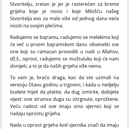
Stvoritelju, sretan je jer je rasterećen za breme
grijeha koje je nosio i koje Milošću našeg
Stvoritelja evo za malo više od jednog dana neće
nositi na svojim plećima.
Radujemo se bajramu, radujemo se melekima koji
će već u prvom bajramskom danu obveseliti sve
one koji su ramazan provodili u nadi u Allahov,
dž.š., oprost, radujemo se muštuluku koji će nam
donijeti, a to je da naših grijeha više nema.
To vam je, braćo draga, kao da ste uzimali na
veresiju čitavu godinu u trgovini, i kada u nedjelju
budete htjeli da platite, da dug izmirite, dobijete
vijest: one stranice duga su istrgnute, oproštene.
Veću radost od ove imaju smo vjernici koji se
nadaju oprostu grijeha.
Nada u oprost grijeha kod vjernika znači da imaju