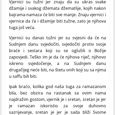
Vjernici su tužni jer znaju da su ukras svake
džamije i svakog džemata džematlije, kojih nakon
bajrama-namaza će biti sve manje. Znaju vjernici i
vjernice da će i džamije biti tužne, zato je njihova
tuga još veća.
Vjernici su danas tužni jer su svjesni da će na
Sudnjem danu svjedočiti, svjedočiti protiv svoje
braće i sestara koji su se oglušili o Božije
zapovjedi. Teško im je da će njihova riječ, njihovo
iskreno svjedočenje, a na Sudnjem danu
drugačijeg neće biti, na štetu onih koji su sa njima
u saffu bili biti.
Ipak braćo, kolika god naša tuga za ramazanom
bila, bez obzira na rastanak sa ovim nama
najdražim gostom, vjernik je i sretan, sretan je jer
je ramazan iskoristio za svoje duhovno
sazrijevanje, sretan je jer je sada bliži Svome