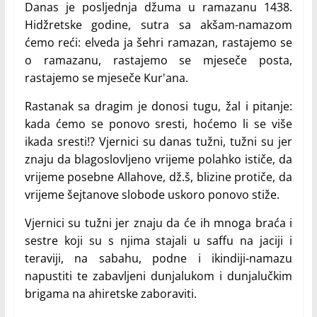
Danas je posljednja džuma u ramazanu 1438.
Hidžretske godine, sutra sa akšam-namazom
ćemo reći: elveda ja šehri ramazan, rastajemo se
o ramazanu, rastajemo se mjeseče posta,
rastajemo se mjeseče Kur'ana.
Rastanak sa dragim je donosi tugu, žal i pitanje:
kada ćemo se ponovo sresti, hoćemo li se više
ikada sresti!? Vjernici su danas tužni, tužni su jer
znaju da blagoslovljeno vrijeme polahko ističe, da
vrijeme posebne Allahove, dž.š, blizine protiče, da
vrijeme šejtanove slobode uskoro ponovo stiže.
Vjernici su tužni jer znaju da će ih mnoga braća i
sestre koji su s njima stajali u saffu na jaciji i
teraviji, na sabahu, podne i ikindiji-namazu
napustiti te zabavljeni dunjalukom i dunjalučkim
brigama na ahiretske zaboraviti.