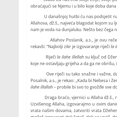
obraćajući se Njemu i u bilo koje doba dana 
U današnjoj hutbi ću nas podsjetit na jeda
Allahova, dž.š., najveća blagodat kojom su l
nam je voda na dunjaluku. Nešto bez čega n
Allahov Poslanik, a.s., je ovu rečenicu
rekavši: “Najbolji zikr je izgovaranje riječi
la i
Riječi
la ilahe illellah
su ključ od Dženn
koje ne ostavljaju grijeha a da ga ne obrišu, 
Ove riječi su tako snažne i važne, da iz
Posalnik, a.s., je rekao: „Kada bi Nebesa i Ze
ilahe illallah
– probile bi svo to gvožđe sve do
Draga braćo, vjernici u Allaha dž.š., ro
Uzvišenog Allaha, izgovarajmo u ovim dani
vrata našim dovama, zatvoriti vrata Džehe
možeš izgovarati dok šetaš, dok se voziš, do