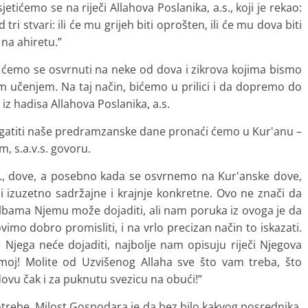
mo se na riječi Allahova Poslanika, a.s., koji je rekao:
ri stvari: ili će mu grijeh biti oprošten, ili će mu dova biti
 na ahiretu.”
se osvrnuti na neke od dova i zikrova kojima bismo
m učenjem. Na taj način, bićemo u prilici i da dopremo do
iz hadisa Allahova Poslanika, a.s.
iti naše predramzanske dane pronaći ćemo u Kur'anu –
m, s.a.v.s. govoru.
ove, a posebno kada se osvrnemo na Kur'anske dove,
li izuzetno sadržajne i krajnje konkretne. Ovo ne znači da
 molbama Njemu može dojaditi, ali nam poruka iz ovoga je da
imo dobro promisliti, i na vrlo precizan način to iskazati.
e Njega neće dojaditi, najbolje nam opisuju riječi Njegova
e moj! Molite od Uzvišenog Allaha sve što vam treba, što
ovu čak i za puknutu svezicu na obući!”
ebe. Milost Gospodara je da bez bilo kakvog posrednika,