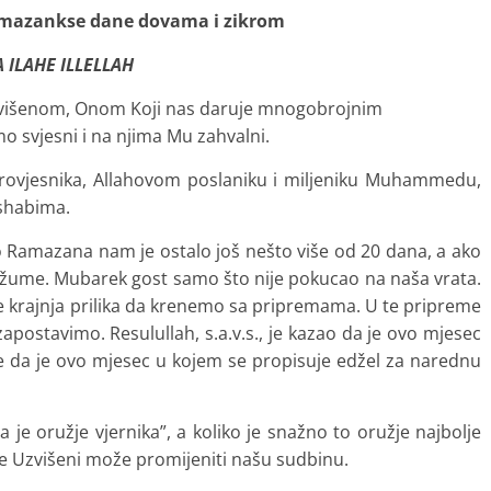
mazankse dane dovama i zikrom
A ILAHE ILLELLAH
šenom, Onom Koji nas daruje mnogobrojnim
 svjesni i na njima Mu zahvalni.
jesnika, Allahovom poslaniku i miljeniku Muhammedu,
ashabima.
mazana nam je ostalo još nešto više od 20 dana, a ako
džume. Mubarek gost samo što nije pokucao na naša vrata.
e krajnja prilika da krenemo sa pripremama. U te pripreme
postavimo. Resulullah, s.a.v.s., je kazao da je ovo mjesec
e da je ovo mjesec u kojem se propisuje edžel za narednu
oružje vjernika”, a koliko je snažno to oružje najbolje
ve Uzvišeni može promijeniti našu sudbinu.