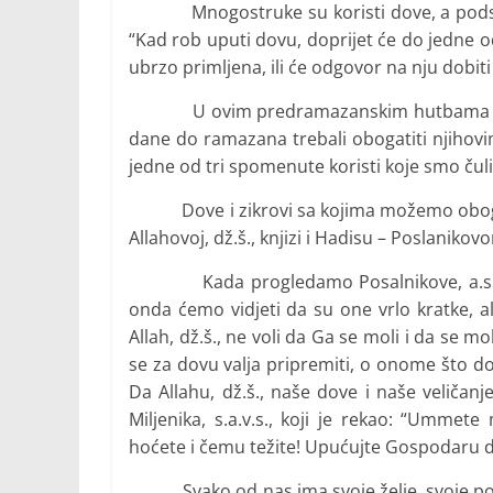
Mnogostruke su koristi dove, a podsjetiće
“Kad rob uputi dovu, doprijet će do jedne od t
ubrzo primljena, ili će odgovor na nju dobiti
U ovim predramazanskim hutbama ćemo 
dane do ramazana trebali obogatiti njihovi
jedne od tri spomenute koristi koje smo čuli 
Dove i zikrovi sa kojima možemo obogat
Allahovoj, dž.š., knjizi i Hadisu – Poslanikovo
Kada progledamo Posalnikove, a.s., d
onda ćemo vidjeti da su one vrlo kratke, a
Allah, dž.š., ne voli da Ga se moli i da se
se za dovu valja pripremiti, o onome što dov
Da Allahu, dž.š., naše dove i naše veličanj
Miljenika, s.a.v.s., koji je rekao: “Ummet
hoćete i čemu težite! Upućujte Gospodaru d
Svako od nas ima svoje želje, svoje potr