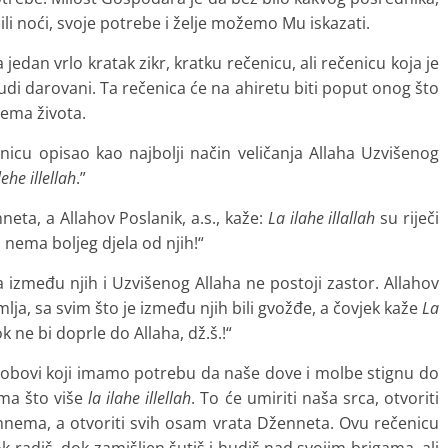
ili noći, svoje potrebe i želje možemo Mu iskazati.
n vrlo kratak zikr, kratku rečenicu, ali rečenicu koja je
judi darovani. Ta rečenica će na ahiretu biti poput onog što
ema života.
 opisao kao najbolji način veličanja Allaha Uzvišenog
lehe illellah
.”
eta, a Allahov Poslanik, a.s., kaže:
La ilahe illallah
su riječi
i nema boljeg djela od njih!“
među njih i Uzvišenog Allaha ne postoji zastor. Allahov
mlja, sa svim što je između njih bili gvožđe, a čovjek kaže
La
k ne bi doprle do Allaha, dž.š.!“
bovi koji imamo potrebu da naše dove i molbe stignu do
ma što više
la ilahe illellah
. To će umiriti naša srca, otvoriti
nnema, a otvoriti svih osam vrata Dženneta. Ovu rečenicu
k radiš, dok zamišljen šutiš i hudiš nad svojim brigama, ali