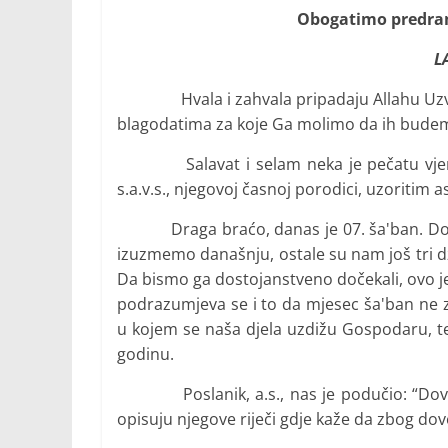
Obogatimo predra
L
Hvala i zahvala pripadaju Allahu Uzvi
blagodatima za koje Ga molimo da ih budemo
Salavat i selam neka je pečatu vjerov
s.a.v.s., njegovoj časnoj porodici, uzoritim 
Draga braćo, danas je 07. ša'ban. Do Ra
izuzmemo današnju, ostale su nam još tri 
Da bismo ga dostojanstveno dočekali, ovo j
podrazumjeva se i to da mjesec ša'ban ne za
u kojem se naša djela uzdižu Gospodaru, t
godinu.
Poslanik, a.s., nas je podučio: “Dova je 
opisuju njegove riječi gdje kaže da zbog do