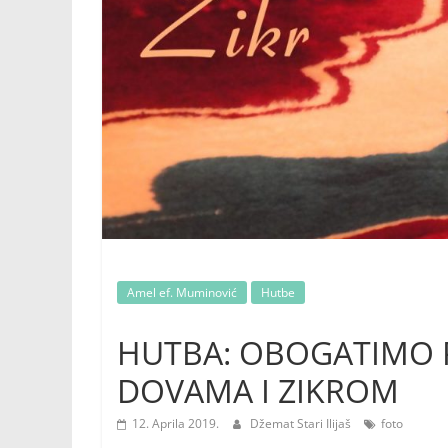
Amel ef. Muminović
Hutbe
HUTBA: OBOGATIMO
DOVAMA I ZIKROM
12. Aprila 2019.
Džemat Stari Ilijaš
foto