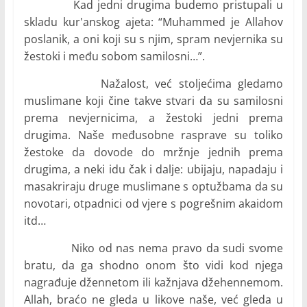
Kad jedni drugima budemo pristupali u
skladu kur'anskog ajeta: “Muhammed je Allahov
poslanik, a oni koji su s njim, spram nevjernika su
žestoki i među sobom samilosni…”.
Nažalost, već stoljećima gledamo
muslimane koji čine takve stvari da su samilosni
prema nevjernicima, a žestoki jedni prema
drugima. Naše međusobne rasprave su toliko
žestoke da dovode do mržnje jednih prema
drugima, a neki idu čak i dalje: ubijaju, napadaju i
masakriraju druge muslimane s optužbama da su
novotari, otpadnici od vjere s pogrešnim akaidom
itd…
Niko od nas nema pravo da sudi svome
bratu, da ga shodno onom što vidi kod njega
nagrađuje džennetom ili kažnjava džehennemom.
Allah, braćo ne gleda u likove naše, već gleda u