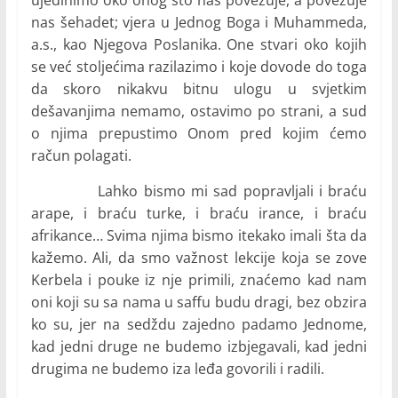
nas šehadet; vjera u Jednog Boga i Muhammeda,
a.s., kao Njegova Poslanika. One stvari oko kojih
se već stoljećima razilazimo i koje dovode do toga
da skoro nikakvu bitnu ulogu u svjetkim
dešavanjima nemamo, ostavimo po strani, a sud
o njima prepustimo Onom pred kojim ćemo
račun polagati.
Lahko bismo mi sad popravljali i braću
arape, i braću turke, i braću irance, i braću
afrikance… Svima njima bismo itekako imali šta da
kažemo. Ali, da smo važnost lekcije koja se zove
Kerbela i pouke iz nje primili, znaćemo kad nam
oni koji su sa nama u saffu budu dragi, bez obzira
ko su, jer na sedždu zajedno padamo Jednome,
kad jedni druge ne budemo izbjegavali, kad jedni
drugima ne budemo iza leđa govorili i radili.