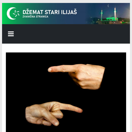
Skip
to
content
Džemat
Stari
Ilijaš