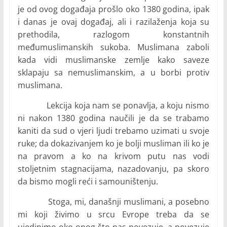
je od ovog događaja prošlo oko 1380 godina, ipak
i danas je ovaj događaj, ali i razilaženja koja su
prethodila, razlogom konstantnih
međumuslimanskih sukoba. Muslimana zaboli
kada vidi muslimanske zemlje kako saveze
sklapaju sa nemuslimanskim, a u borbi protiv
muslimana.
Lekcija koja nam se ponavlja, a koju nismo
ni nakon 1380 godina naučili je da se trabamo
kaniti da sud o vjeri ljudi trebamo uzimati u svoje
ruke; da dokazivanjem ko je bolji musliman ili ko je
na pravom a ko na krivom putu nas vodi
stoljetnim stagnacijama, nazadovanju, pa skoro
da bismo mogli reći i samouništenju.
Stoga, mi, današnji muslimani, a posebno
mi koji živimo u srcu Evrope treba da se
ujedinimo oko onog što nas povezuje, a povezuje