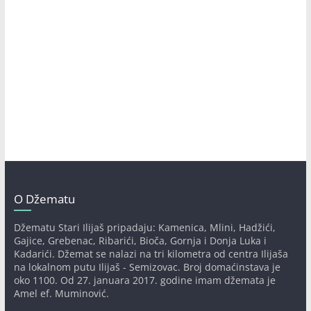
O Džematu
Džematu Stari Ilijaš pripadaju: Kamenica, Mlini, Hadžići,
Gajice, Grebenac, Ribarići, Bioča, Gornja i Donja Luka i
Kadarići. Džemat se nalazi na tri kilometra od centra Ilijaša
na lokalnom putu Ilijaš - Semizovac. Broj domaćinstava je
oko 1100. Od 27. januara 2017. godine imam džemata je
Amel ef. Muminović.