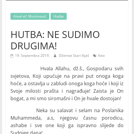
Amel ef. Muminović
Hutbe
HUTBA: NE SUDIMO
DRUGIMA!
19. Septembra 2019.
Džemat Stari Ilijaš
foto
Hvala Allahu, dž.š., Gospodaru svih
svjetova, Koji upućuje na pravi put onoga koga
hoće, a ostavlja u zabludi onoga koga hoće i koji iz
Svoje milosti prašta i nagrađuje! Zaista je On
bogat, a mi smo siromašni i On je hvale dostojan!
Neka su salavat i selam na Poslanika
Muhammeda, a.s, njegovu časnu porodicu,
ashabe i sve one koji ga ispravno slijede do
Sudnjeg dana!