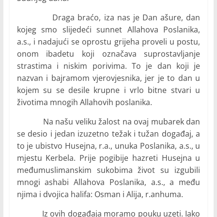
Draga braćo, iza nas je Dan ašure, dan
kojeg smo slijedeći sunnet Allahova Poslanika,
a.s., i nadajući se oprostu grijeha proveli u postu,
onom ibadetu koji označava suprostavljanje
strastima i niskim porivima. To je dan koji je
nazvan i bajramom vjerovjesnika, jer je to dan u
kojem su se desile krupne i vrlo bitne stvari u
životima mnogih Allahovih poslanika.
Na našu veliku žalost na ovaj mubarek dan
se desio i jedan izuzetno težak i tužan događaj, a
to je ubistvo Husejna, r.a., unuka Poslanika, a.s., u
mjestu Kerbela. Prije pogibije hazreti Husejna u
međumuslimanskim sukobima život su izgubili
mnogi ashabi Allahova Poslanika, a.s., a među
njima i dvojica halifa: Osman i Alija, r.anhuma.
Iz ovih događaja moramo pouku uzeti. Iako