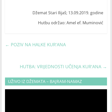
Džemat Stari Ilijaš; 13.09.2019. godine
Hutbu održao: Amel ef. Muminović
←
POZIV NA HALKE KUR'ANA
HUTBA: VRIJEDNOSTI UČENJA KUR'ANA
→
UŽIVO IZ DŽEMATA – BAJRAM-NAMAZ
Video
Player