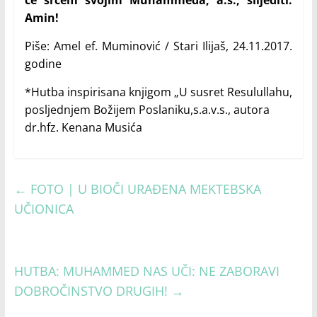
će srcem svojim Muhammeda, a.s., slijediti.
Amin!
Piše: Amel ef. Muminović / Stari Ilijaš, 24.11.2017.
godine
*Hutba inspirisana knjigom „U susret Resulullahu,
posljednjem Božijem Poslaniku,s.a.v.s., autora
dr.hfz. Kenana Musića
←
FOTO | U BIOČI URAĐENA MEKTEBSKA
UČIONICA
HUTBA: MUHAMMED NAS UČI: NE ZABORAVI
DOBROČINSTVO DRUGIH!
→