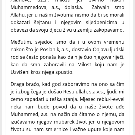
Muhammedova, a.s., dolaska. Zahvalni smo
Allahu, jer u našim životima nismo da bi se morali
dokazati šejtanu i njegovim sljedbenicima u
obavezi da svoju djecu živu u zemlju zakopavamo.
Međutim, svjedoci smo da i u ovom vremenu
nakon što je Poslanik, a.s., dostavio Objavu ljudski
rod se često ponaša kao da nije čuo njegove riječi,
kao da smo zaboravili na Milost koju nam je
Uzvišeni kroz njega spustio.
Draga braćo, kad god zaboravimo na ono sa čim
je i zbog čega je došao Resulullah, s.a.v.s., ljudi, mi
ćemo zapadati u teška stanja. Mjesec rebiu-l-evvel
neka nam bude povod da u naše živote uđe
Muhammed, a.s. na način da čitamo o njemu, da
izučavamo njegov mubarek život jer u njegovom
životu su nam smjernice i važne upute koje nam