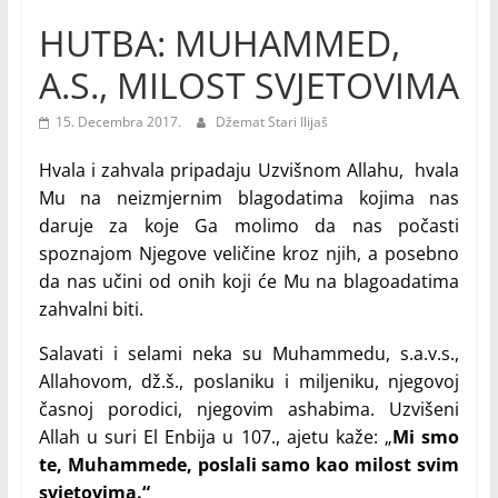
HUTBA: MUHAMMED,
A.S., MILOST SVJETOVIMA
15. Decembra 2017.
Džemat Stari Ilijaš
Hvala i zahvala pripadaju Uzvišnom Allahu, hvala
Mu na neizmjernim blagodatima kojima nas
daruje za koje Ga molimo da nas počasti
spoznajom Njegove veličine kroz njih, a posebno
da nas učini od onih koji će Mu na blagoadatima
zahvalni biti.
Salavati i selami neka su Muhammedu, s.a.v.s.,
Allahovom, dž.š., poslaniku i miljeniku, njegovoj
časnoj porodici, njegovim ashabima. Uzvišeni
Allah u suri El Enbija u 107., ajetu kaže: „
Mi smo
te, Muhammede, poslali samo kao milost svim
svjetovima.“