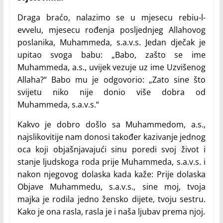
Draga braćo, nalazimo se u mjesecu rebiu-l-
evvelu, mjesecu rođenja posljednjeg Allahovog
poslanika, Muhammeda, s.a.v.s. Jedan dječak je
upitao svoga babu: „Babo, zašto se ime
Muhammeda, a.s., uvijek vezuje uz ime Uzvišenog
Allaha?“ Babo mu je odgovorio: „Zato sine što
svijetu niko nije donio više dobra od
Muhammeda, s.a.v.s.“
Kakvo je dobro došlo sa Muhammedom, a.s.,
najslikovitije nam donosi također kazivanje jednog
oca koji objašnjavajući sinu poredi svoj život i
stanje ljudskoga roda prije Muhammeda, s.a.v.s. i
nakon njegovog dolaska kada kaže: Prije dolaska
Objave Muhammedu, s.a.v.s., sine moj, tvoja
majka je rodila jedno žensko dijete, tvoju sestru.
Kako je ona rasla, rasla je i naša ljubav prema njoj.