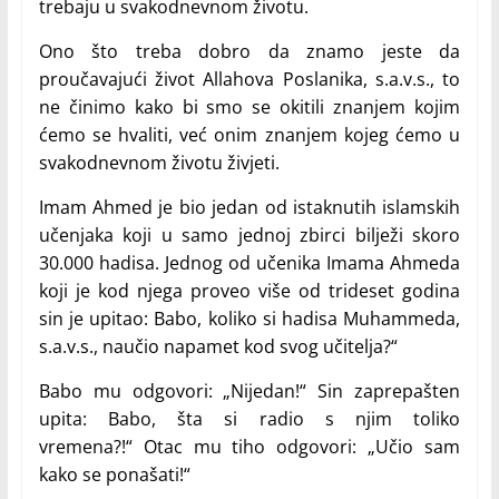
trebaju u svakodnevnom životu.
Ono što treba dobro da znamo jeste da
proučavajući život Allahova Poslanika, s.a.v.s., to
ne činimo kako bi smo se okitili znanjem kojim
ćemo se hvaliti, već onim znanjem kojeg ćemo u
svakodnevnom životu živjeti.
Imam Ahmed je bio jedan od istaknutih islamskih
učenjaka koji u samo jednoj zbirci bilježi skoro
30.000 hadisa. Jednog od učenika Imama Ahmeda
koji je kod njega proveo više od trideset godina
sin je upitao: Babo, koliko si hadisa Muhammeda,
s.a.v.s., naučio napamet kod svog učitelja?“
Babo mu odgovori: „Nijedan!“ Sin zaprepašten
upita: Babo, šta si radio s njim toliko
vremena?!“ Otac mu tiho odgovori: „Učio sam
kako se ponašati!“