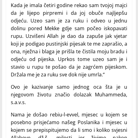
Kada je imala četiri godine rekao sam tvojoj majci
da je lijepo pirpremi i da joj obuče najljepšu
odjeću. Uzeo sam je za ruku i odveo u jednu
dolinu pored Mekke gdje sam počeo iskopavati
rupu. Uzvišeni Allah je dao da zapuše jak vjetar
koji je podigao pustinjski pijesak te me zaprašio, a
ona, nježna i blaga je prišla te čistila moju bradu i
odjeću od pijeska. Uprkos tome uzeo sam je i
stavio u rupu te pošao da je zagrćem pijeskom.
Držala me je za ruku sve dok nije umrla.“
Ovo je kazivanje samo jednog oca šta je u
njegovom životu značio dolazak Muhammeda,
s.a.v.s.
Nama je došao rebiu-l-evvel, mjesec u kojem se
posebno prisjećamo našeg Poslanika i mjesec u
kojem se prepispitujemo da li smo i koliko svjesni
Allahove, dž.š., milosti jer živimo nakon