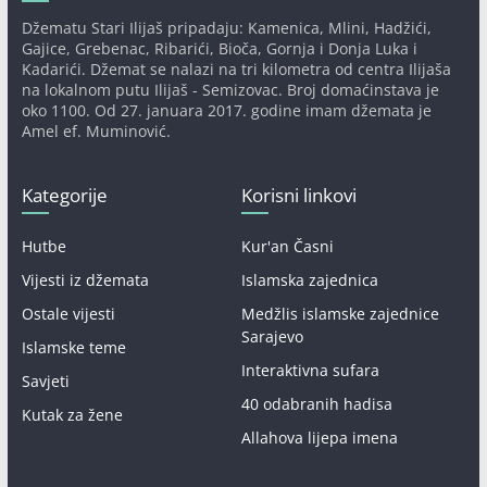
Džematu Stari Ilijaš pripadaju: Kamenica, Mlini, Hadžići,
Gajice, Grebenac, Ribarići, Bioča, Gornja i Donja Luka i
Kadarići. Džemat se nalazi na tri kilometra od centra Ilijaša
na lokalnom putu Ilijaš - Semizovac. Broj domaćinstava je
oko 1100. Od 27. januara 2017. godine imam džemata je
Amel ef. Muminović.
Kategorije
Korisni linkovi
Hutbe
Kur'an Časni
Vijesti iz džemata
Islamska zajednica
Ostale vijesti
Medžlis islamske zajednice
Sarajevo
Islamske teme
Interaktivna sufara
Savjeti
40 odabranih hadisa
Kutak za žene
Allahova lijepa imena