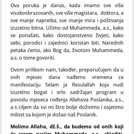
Ova poruka je danas, kada imamo sve više
visokoobrazovanih, sve više magistara, doktora, a
sve manje napretka, sve manje mira i poštivanja
izuzetno bitna. Učimo od Muhammeda, a.s., kako
se ponašati, kako dostojanstveno živjeti, kako
sebi, porodici i zajednici koristan biti. Narednih
petaka ćemo, ako Bog da, životom Muhammeda,
a.s. o tome govoriti.
Ovom prilikom nam, također, preporučujem da u
ovih mjesec dana nađemo vremena za
manifestaciju Selam ja Resulallah koja nudi
izuzetno bogat i vrlo sadržajan program u
povodu mjeseca rođenja Allahova Poslanika, a.s.,
a s ciljem da svi mi štro bolje doživimo i osjetimo
milost sa kojom je došao naš Poslanik.
Molimo Allaha, dž.š., da budemo od onih koji