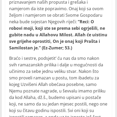
priznavanjem naših propusta i grešaka i
namjerom da iste popravimo. Onaj koji sa ovom
željom i namjerom se obrati Svome Gospodaru
neka bude svjestan Njegovih riječi:
”Reci: O
robovi moji, koji ste se prema sebi ogrješili, ne
gubite nadu u Allahovu Milost. Allah će uistinu
sve grijehe oprostiti, On je onaj koji Prašta i
Samilostan je.”
(Ez-Zumer; 53.)
Braćo i sestre, podsjetit’ ću nas da smo nakon
svih ramazanskih prilika i dalje u mogućnosti da
učinimo za sebe jednu veliku stvar. Nakon što
smo proveli ramazan u postu, tom ibadetu za
kojeg Uzvišeni Allah obećava posebne, samo
Njemu poznate nagrade, u ševvalu imamo priliku
da kod Allaha, dž.š., budemo upisani u postače
koji, ne samo da su jedan mjesec postili, nego one
koji su čitavu godinu ispostili. Svi oni koji su