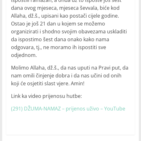
ispostili ramazan, a onda uz to isposte još šest
dana ovog mjeseca, mjeseca ševvala, biće kod
Allaha, dž.š., upisani kao postači cijele godine.
Ostao je još 21 dan u kojem se možemo
organizirati i shodno svojim obavezama uskladiti
da ispostimo šest dana onako kako nama
odgovara, tj., ne moramo ih ispostiti sve
odjednom.
Molimo Allaha, dž.š., da nas uputi na Pravi put, da
nam omili činjenje dobra i da nas učini od onih
koji će osjetiti slast vjere. Amin!
Link ka video prijenosu hutbe:
(291) DŽUMA-NAMAZ – prijenos uživo – YouTube