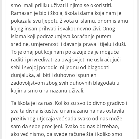
smo imali priliku uživati i njima se okoristiti.
Ramazan je bio i škola, škola islama koja nam je
pokazala svu ljepotu života u islamu, onom islamu
kojeg insan prihvati i svakodnevno živi. Onog
islama koji podrazumjeva koračanje putem
sredine, umjerenosti i davanja prava i tijelu i duši.
To je onaj put koji nam pokazuje da je moguće
raditi i privređivati za ovaj svijet, ne uskraćujući
sebi i svojoj porodici ni jednu od blagodati
dunjaluka, ali biti i duhovno ispunjen
zadovoljstvom zbog svih duhovnih blagodati u
kojima smo u ramazanu uživali.
Ta škola je iza nas. Koliko su svo to divno gradivo i
sva ta divna iskustva u ramazanu na nas ostavila
pozitivnog utjecaja već sada svako od nas može
sam da sebe procijeni. Svako od nas bi trebao,
ako već nismo, da svede račune šta i koliko smo