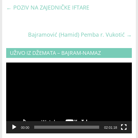
←
POZIV NA ZAJEDNIČKE IFTARE
Bajramović (Hamid) Pemba r. Vukotić
→
UŽIVO IZ DŽEMATA – BAJRAM-NAMAZ
Video
Player
00:00
02:01:18