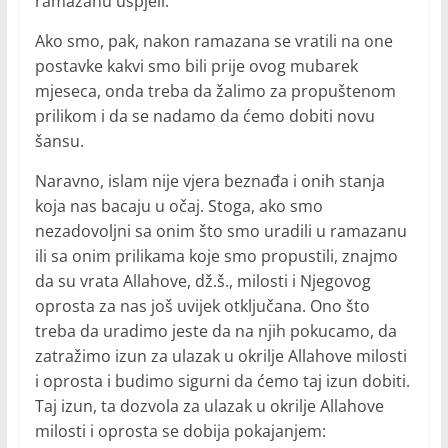
ramazanu uspjeli.
Ako smo, pak, nakon ramazana se vratili na one
postavke kakvi smo bili prije ovog mubarek
mjeseca, onda treba da žalimo za propuštenom
prilikom i da se nadamo da ćemo dobiti novu
šansu.
Naravno, islam nije vjera beznađa i onih stanja
koja nas bacaju u očaj. Stoga, ako smo
nezadovoljni sa onim što smo uradili u ramazanu
ili sa onim prilikama koje smo propustili, znajmo
da su vrata Allahove, dž.š., milosti i Njegovog
oprosta za nas još uvijek otključana. Ono što
treba da uradimo jeste da na njih pokucamo, da
zatražimo izun za ulazak u okrilje Allahove milosti
i oprosta i budimo sigurni da ćemo taj izun dobiti.
Taj izun, ta dozvola za ulazak u okrilje Allahove
milosti i oprosta se dobija pokajanjem: