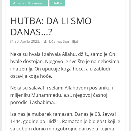
Amel ef. Muminović
Hutbe
HUTBA: DA LI SMO
DANAS…?
30. Aprila 2023.
Džemat Stari Ilijaš
Neka su hvala i zahvala Allahu, dž.š., samo je On
hvale dostojan, Njegovo je sve što je na nebesima
i na zemlji. On upućuje koga hoće, a u zabludi
ostavlja koga hoće.
Neka su salavati i selami Allahovom poslaniku i
miljeniku Muhammedu, a.s., njegovoj časnoj
porodici i ashabima.
Iza nas je mubarek ramazan. Danas je 08. ševval
1444. godine po Hidžri. Ramazan je bio gost koji je
sa sobom donio mnogobrojne darove u kojima