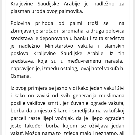
Kraljevine Saudijske Arabije je nadležno za
plasman uroda ovog palmovika.
Polovina prihoda od palmi troši se na
zbrinjavanje siročadi i siromaha, a druga polovica
sredstava je deponovana u banku i za ta sredstva
je nadležno Ministarstvo vakufa i islamskih
poslova Kraljevine Saudijske Arabije. Iz tih
sredstava, koja su u međuvremenu narasla,
napravljen je, između ostalog, ovaj hotel vakufa h.
Osmana.
Iz ovog primjera se jasno vidi kako jedan vakuf živi
i kako on zavisi od svih generacija muslimana
poslije vakifove smrti, jer čuvanje ograde vakufa,
borba da umjesto šikare i smetljišta na vakufskoj
parceli raste lijepi voćnjak, da je lijepo ograđen
jeste također borba kojom se oživljava jedan
vakuf. Možda nama to izgleda malo i neznatno, ali