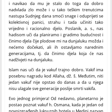
i navikao da mu je stalo do toga da dobro
nadvlada zlo može i u tako teškim trenutcima
nastupa Sudnjeg dana smoći snage i oduprijeti se
kolektivnoj panici, strahu i tada učiniti tako
vrijedno i racionalno djelo. Poslanik, a. s., nas
hadisom uči da planiramo i gradimo budućnost i
činimo djela čije plodove mi na dunjaluku možda i
nećemo dočekati, ali ih ostavljamo narednim
generacijama, tj. da činimo djela koja će nas
nadživjeti na dunjaluku.
Islam nas uči da je vakuf trajno dobro. Vakif ima
posebnu nagradu kod Allaha, dž. š. Međutim, niti
jedan vakuf nije opstao do danas a da u njega
nisu ulagale sve generacije poslije smrti vakifa.
Evo jednog primjera! Od nedavno, planetarno je
postao poznat vakuf h. Osmana, kada je jedan od
novoizgrađenih luksuznih hotela u Medini nazvan