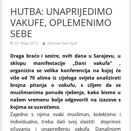
HUTBA: UNAPRIJEDIMO
VAKUFE, OPLEMENIMO
SEBE
22. Maja 2015.
Džemat Stari Ilijaš
Draga braćo i sestre, ovih dana u Sarajevu, u
sklopu manifestacije „Dani vakufa“ ,
organizira se velika konferencija na kojoj će
više od 70 alima iz cijeloga svijeta analizirati
brojna pitanja o vakufu, s ciljem da se
muslimanima ponude rješenja, kako bismo u
našem vremenu bolje odgovorili na izazove s
kojima se susrećemo.
Zajedno s njima svaki musliman, kolektivno i
individualno, treba dati svoj vlastiti doprinos
očuvanju i unapređenju vakufa. Današnjom