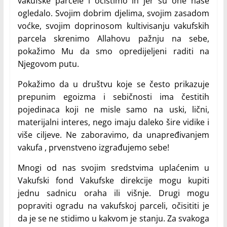
vakufske parcele i očistimo ih jer su one naše
ogledalo. Svojim dobrim djelima, svojim zasadom
voćke, svojim doprinosom kultivisanju vakufskih
parcela skrenimo Allahovu pažnju na sebe,
pokažimo Mu da smo opredijeljeni raditi na
Njegovom putu.
Pokažimo da u društvu koje se često prikazuje
prepunim egoizma i sebičnosti ima čestitih
pojedinaca koji ne misle samo na uski, lični,
materijalni interes, nego imaju daleko šire vidike i
više ciljeve. Ne zaboravimo, da unapređivanjem
vakufa , prvenstveno izgrađujemo sebe!
Mnogi od nas svojim sredstvima uplaćenim u
Vakufski fond Vakufske direkcije mogu kupiti
jednu sadnicu oraha ili višnje. Drugi mogu
popraviti ogradu na vakufskoj parceli, očisititi je
da je se ne stidimo u kakvom je stanju. Za svakoga