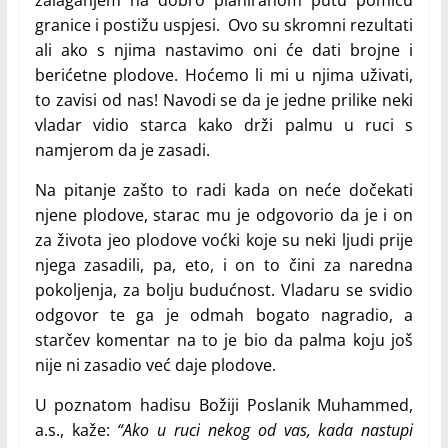
zalaganjem na dobro planiranom putu pomiču
granice i postižu uspjesi. Ovo su skromni rezultati
ali ako s njima nastavimo oni će dati brojne i
berićetne plodove. Hoćemo li mi u njima uživati,
to zavisi od nas! Navodi se da je jedne prilike neki
vladar vidio starca kako drži palmu u ruci s
namjerom da je zasadi.
Na pitanje zašto to radi kada on neće dočekati
njene plodove, starac mu je odgovorio da je i on
za života jeo plodove voćki koje su neki ljudi prije
njega zasadili, pa, eto, i on to čini za naredna
pokoljenja, za bolju budućnost. Vladaru se svidio
odgovor te ga je odmah bogato nagradio, a
starčev komentar na to je bio da palma koju još
nije ni zasadio već daje plodove.
U poznatom hadisu Božiji Poslanik Muhammed,
a.s., kaže:
“Ako u ruci nekog od vas, kada nastupi