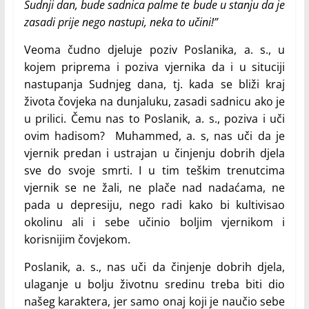
Sudnji dan, bude sadnica palme te bude u stanju da je
zasadi prije nego nastupi, neka to učini!”
Veoma čudno djeluje poziv Poslanika, a. s., u
kojem priprema i poziva vjernika da i u situciji
nastupanja Sudnjeg dana, tj. kada se bliži kraj
života čovjeka na dunjaluku, zasadi sadnicu ako je
u prilici. Čemu nas to Poslanik, a. s., poziva i uči
ovim hadisom? Muhammed, a. s, nas uči da je
vjernik predan i ustrajan u činjenju dobrih djela
sve do svoje smrti. I u tim teškim trenutcima
vjernik se ne žali, ne plače nad nadaćama, ne
pada u depresiju, nego radi kako bi kultivisao
okolinu ali i sebe učinio boljim vjernikom i
korisnijim čovjekom.
Poslanik, a. s., nas uči da činjenje dobrih djela,
ulaganje u bolju životnu sredinu treba biti dio
našeg karaktera, jer samo onaj koji je naučio sebe