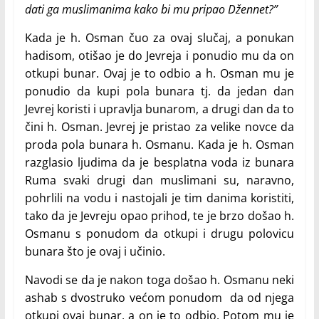
dati ga muslimanima kako bi mu pripao Džennet?”
Kada je h. Osman čuo za ovaj slučaj, a ponukan
hadisom, otišao je do Jevreja i ponudio mu da on
otkupi bunar. Ovaj je to odbio a h. Osman mu je
ponudio da kupi pola bunara tj. da jedan dan
Jevrej koristi i upravlja bunarom, a drugi dan da to
čini h. Osman. Jevrej je pristao za velike novce da
proda pola bunara h. Osmanu. Kada je h. Osman
razglasio ljudima da je besplatna voda iz bunara
Ruma svaki drugi dan muslimani su, naravno,
pohrlili na vodu i nastojali je tim danima koristiti,
tako da je Jevreju opao prihod, te je brzo došao h.
Osmanu s ponudom da otkupi i drugu polovicu
bunara što je ovaj i učinio.
Navodi se da je nakon toga došao h. Osmanu neki
ashab s dvostruko većom ponudom da od njega
otkupi ovaj bunar, a on je to odbio. Potom mu je