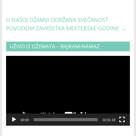
U NAŠOJ DŽAMIJI ODRŽANA SVEČANOST
POVODOM ZAVRŠETKA MEKTEBSKE GODINE
→
UŽIVO IZ DŽEMATA – BAJRAM-NAMAZ
Video
Player
00:00
02:01:18