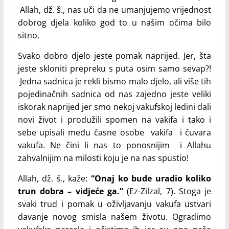
Allah, dž. š., nas uči da ne umanjujemo vrijednost
dobrog djela koliko god to u našim očima bilo
sitno.
Svako dobro djelo jeste pomak naprijed. Jer, šta
jeste skloniti prepreku s puta osim samo sevap?!
Jedna sadnica je rekli bismo malo djelo, ali više tih
pojedinačnih sadnica od nas zajedno jeste veliki
iskorak naprijed jer smo nekoj vakufskoj ledini dali
novi život i produžili spomen na vakifa i tako i
sebe upisali među časne osobe vakifa i čuvara
vakufa. Ne čini li nas to ponosnijim i Allahu
zahvalnijim na milosti koju je na nas spustio!
Allah, dž. š., kaže:
“Onaj ko bude uradio koliko
trun dobra – vidjeće ga.”
(Ez-Zilzal, 7). Stoga je
svaki trud i pomak u oživljavanju vakufa ustvari
davanje novog smisla našem životu. Ogradimo