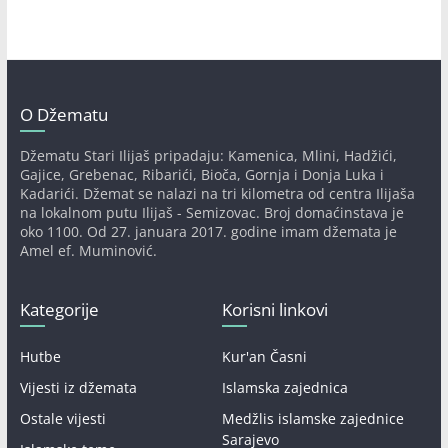
O Džematu
Džematu Stari Ilijaš pripadaju: Kamenica, Mlini, Hadžići,
Gajice, Grebenac, Ribarići, Bioča, Gornja i Donja Luka i
Kadarići. Džemat se nalazi na tri kilometra od centra Ilijaša
na lokalnom putu Ilijaš - Semizovac. Broj domaćinstava je
oko 1100. Od 27. januara 2017. godine imam džemata je
Amel ef. Muminović.
Kategorije
Korisni linkovi
Hutbe
Kur'an Časni
Vijesti iz džemata
Islamska zajednica
Ostale vijesti
Medžlis islamske zajednice
Sarajevo