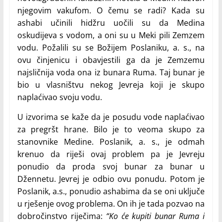
njegovim vakufom. O čemu se radi? Kada su
ashabi učinili hidžru uočili su da Medina
oskudijeva s vodom, a oni su u Meki pili Zemzem
vodu. Požalili su se Božijem Poslaniku, a. s., na
ovu činjenicu i obavjestili ga da je Zemzemu
najsličnija voda ona iz bunara Ruma. Taj bunar je
bio u vlasništvu nekog Jevreja koji je skupo
naplaćivao svoju vodu.
U izvorima se kaže da je posudu vode naplaćivao
za pregršt hrane. Bilo je to veoma skupo za
stanovnike Medine. Poslanik, a. s., je odmah
krenuo da riješi ovaj problem pa je Jevreju
ponudio da proda svoj bunar za bunar u
Džennetu. Jevrej je odbio ovu ponudu. Potom je
Poslanik, a.s., ponudio ashabima da se oni uključe
u rješenje ovog problema. On ih je tada pozvao na
dobročinstvo riječima:
“Ko će kupiti bunar Ruma i