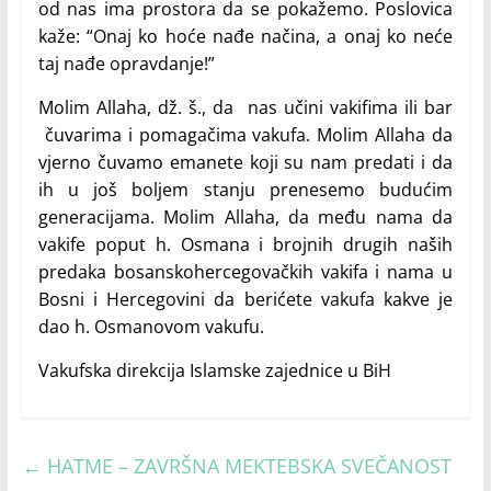
od nas ima prostora da se pokažemo. Poslovica
kaže: “Onaj ko hoće nađe načina, a onaj ko neće
taj nađe opravdanje!”
Molim Allaha, dž. š., da nas učini vakifima ili bar
čuvarima i pomagačima vakufa. Molim Allaha da
vjerno čuvamo emanete koji su nam predati i da
ih u još boljem stanju prenesemo budućim
generacijama. Molim Allaha, da među nama da
vakife poput h. Osmana i brojnih drugih naših
predaka bosanskohercegovačkih vakifa i nama u
Bosni i Hercegovini da berićete vakufa kakve je
dao h. Osmanovom vakufu.
Vakufska direkcija Islamske zajednice u BiH
←
HATME – ZAVRŠNA MEKTEBSKA SVEČANOST