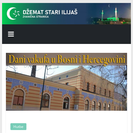
Skip
to
content
Džemat
Stari
Ilijaš
Hutbe