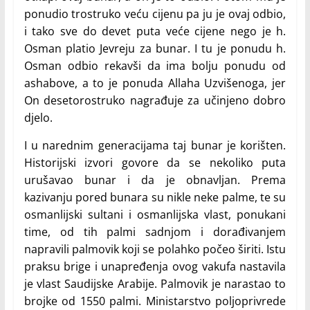
ponudio trostruko veću cijenu pa ju je ovaj odbio,
i tako sve do devet puta veće cijene nego je h.
Osman platio Jevreju za bunar. I tu je ponudu h.
Osman odbio rekavši da ima bolju ponudu od
ashabove, a to je ponuda Allaha Uzvišenoga, jer
On desetorostruko nagrađuje za učinjeno dobro
djelo.
I u narednim generacijama taj bunar je korišten.
Historijski izvori govore da se nekoliko puta
urušavao bunar i da je obnavljan. Prema
kazivanju pored bunara su nikle neke palme, te su
osmanlijski sultani i osmanlijska vlast, ponukani
time, od tih palmi sadnjom i dorađivanjem
napravili palmovik koji se polahko počeo širiti. Istu
praksu brige i unapređenja ovog vakufa nastavila
je vlast Saudijske Arabije. Palmovik je narastao to
brojke od 1550 palmi. Ministarstvo poljoprivrede