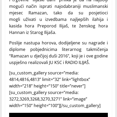
mogući način isprati najodabraniji muslimanski
mjesec Ramazan, tako da su posjetioci
mogli uživati u izvedbama najljepših ilahija i
kasida hora Preporod Ilijaš, te ženskog hora
Hannan iz Starog Ilijaša.
Poslije nastupa horova, dodijeljene su nagrade i
diplome pobjednicima literarnog takmičenja
“Ramazan u dječijoj duši 2016”, koji je i ove godine
uspješno realizovali JU KSC i RADIO ILIJAŠ.
[su_custom_gallery source=”media:
4814,4816,4813” limit=”32” link=”lightbox”
width=”218” height=”150” title=”never”]
[su_custom_gallery source=”media:
3272,3269,3268,3270,3271” link=”image”
width=”150” height=”100”][/su_custom_gallery]