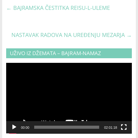
←
BAJRAMSKA ČESTITKA REISU-L-ULEME
NASTAVAK RADOVA NA UREĐENJU MEZARJA
→
UŽIVO IZ DŽEMATA – BAJRAM-NAMAZ
Video
Player
00:00
02:01:18