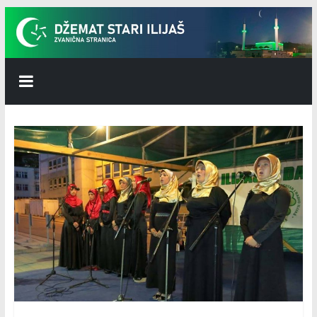
Skip
to
content
Džemat
Stari
Ilijaš