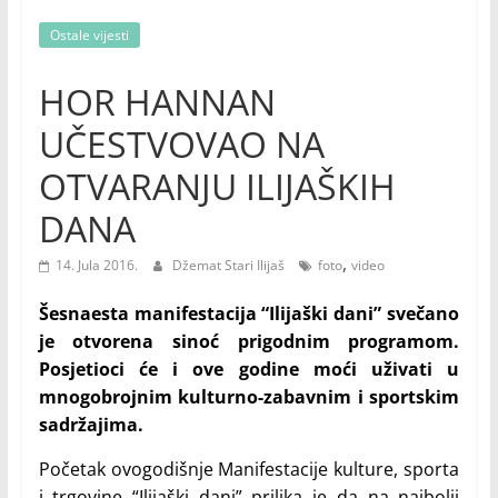
Ostale vijesti
HOR HANNAN
UČESTVOVAO NA
OTVARANJU ILIJAŠKIH
DANA
,
14. Jula 2016.
Džemat Stari Ilijaš
foto
video
Šesnaesta manifestacija “Ilijaški dani” svečano
je otvorena sinoć prigodnim programom.
Posjetioci će i ove godine moći uživati u
mnogobrojnim kulturno-zabavnim i sportskim
sadržajima.
Početak ovogodišnje Manifestacije kulture, sporta
i trgovine “Ilijaški dani” prilika je da na najbolji