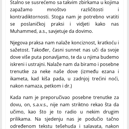
Stalno se susrećemo sa takvim zbirkama u kojima
zapažamo mnoštvo različitosti i
kontradiktornosti. Stoga nam je potrebno vratiti
se poslaničkoj praksi i vidjeti kako nas
Muhammed, a.s., savjetuje da dovimo.
Njegova praksa nam nalaže konciznost, kratkoću i
sažetost. Također, časni sunnet nas uči da svoje
dove više puta ponavljamo, te da u njima budemo
iskreni i ustrajni. Nalaže nam da biramo i posebne
trenutke za neke naše dove (između ezana i
ikameta, kad kiša pada, u zadnjoj trećini noći,
nakon namaza, petkom i dr.)
Kada nam je preporučivao posebne trenutke za
dovu, on, s.a.v.s., nije nam striktno rekao šta da
učimo, kao što je to radio u nekim drugim
prilikama. Na sjedenju nas je podučio tačno
određenom tekstu tešehuda i salavata, nakon