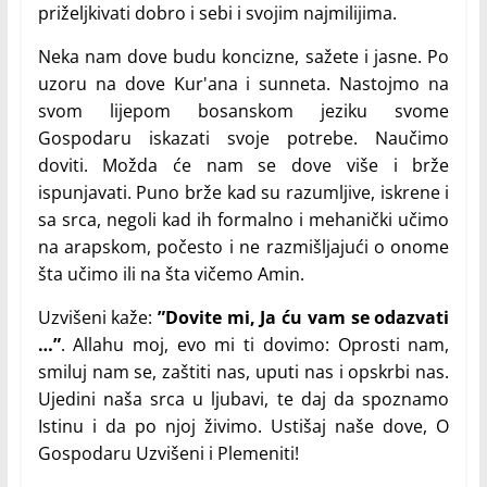
priželjkivati dobro i sebi i svojim najmilijima.
Neka nam dove budu koncizne, sažete i jasne. Po
uzoru na dove Kur'ana i sunneta. Nastojmo na
svom lijepom bosanskom jeziku svome
Gospodaru iskazati svoje potrebe. Naučimo
doviti. Možda će nam se dove više i brže
ispunjavati. Puno brže kad su razumljive, iskrene i
sa srca, negoli kad ih formalno i mehanički učimo
na arapskom, počesto i ne razmišljajući o onome
šta učimo ili na šta vičemo Amin.
Uzvišeni kaže:
”Dovite mi, Ja ću vam se odazvati
…”
. Allahu moj, evo mi ti dovimo: Oprosti nam,
smiluj nam se, zaštiti nas, uputi nas i opskrbi nas.
Ujedini naša srca u ljubavi, te daj da spoznamo
Istinu i da po njoj živimo. Ustišaj naše dove, O
Gospodaru Uzvišeni i Plemeniti!