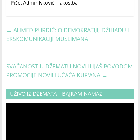
Piše: Admir Ivković | akos.ba
←
AHMED PURDIĆ: O DEMOKRATIJI, DŽIHADU I
EKSKOMUNIKACIJI MUSLIMANA
SVAČANOST U DŽEMATU NOVI ILIJAŠ POVODOM
PROMOCIJE NOVIH UČAČA KUR'ANA
→
UŽIVO IZ DŽEMATA – BAJRAM-NAMAZ
Video
Player