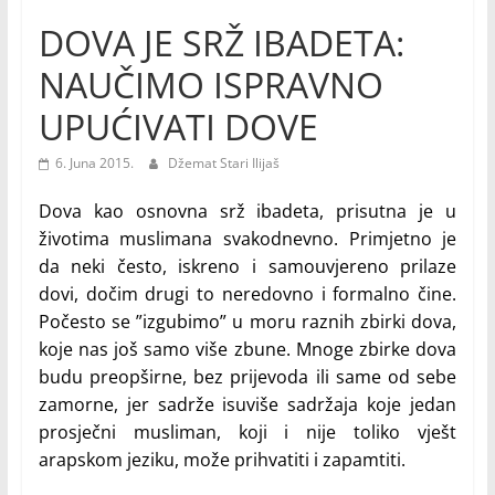
DOVA JE SRŽ IBADETA:
NAUČIMO ISPRAVNO
UPUĆIVATI DOVE
6. Juna 2015.
Džemat Stari Ilijaš
Dova kao osnovna srž ibadeta, prisutna je u
životima muslimana svakodnevno. Primjetno je
da neki često, iskreno i samouvjereno prilaze
dovi, dočim drugi to neredovno i formalno čine.
Počesto se ”izgubimo” u moru raznih zbirki dova,
koje nas još samo više zbune. Mnoge zbirke dova
budu preopširne, bez prijevoda ili same od sebe
zamorne, jer sadrže isuviše sadržaja koje jedan
prosječni musliman, koji i nije toliko vješt
arapskom jeziku, može prihvatiti i zapamtiti.