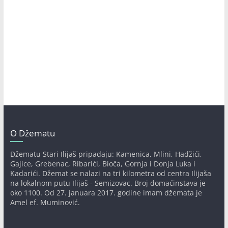
O Džematu
Džematu Stari Ilijaš pripadaju: Kamenica, Mlini, Hadžići,
Gajice, Grebenac, Ribarići, Bioča, Gornja i Donja Luka i
Kadarići. Džemat se nalazi na tri kilometra od centra Ilijaša
na lokalnom putu Ilijaš - Semizovac. Broj domaćinstava je
oko 1100. Od 27. januara 2017. godine imam džemata je
Amel ef. Muminović.