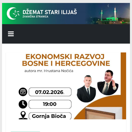
Skip
to
content
Džemat
Stari
Ilijaš