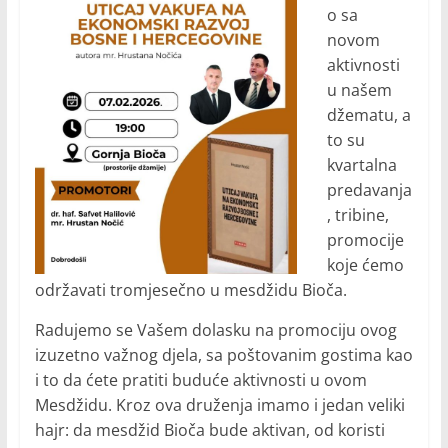
o sa
novom
aktivnosti
u našem
džematu, a
to su
kvartalna
predavanja
, tribine,
promocije
koje ćemo
održavati tromjesečno u mesdžidu Bioča.
Radujemo se Vašem dolasku na promociju ovog
izuzetno važnog djela, sa poštovanim gostima kao
i to da ćete pratiti buduće aktivnosti u ovom
Mesdžidu. Kroz ova druženja imamo i jedan veliki
hajr: da mesdžid Bioča bude aktivan, od koristi