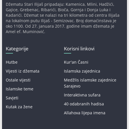
Džematu Stari Ilijaš pripadaju: Kamenica, Mlini, Hadžići,
Gajice, Grebenac, Ribarići, Bioča, Gornja i Donja Luka i
Kadarići. Džemat se nalazi na tri kilometra od centra Ilijaša
na lokalnom putu Ilijaš - Semizovac. Broj domaćinstava je
oko 1100. Od 27. januara 2017. godine imam džemata je
Amel ef. Muminović.
Kategorije
Korisni linkovi
Hutbe
Kur'an Časni
Vijesti iz džemata
Islamska zajednica
Ostale vijesti
Medžlis islamske zajednice
Sarajevo
Islamske teme
Interaktivna sufara
Savjeti
40 odabranih hadisa
Kutak za žene
Allahova lijepa imena