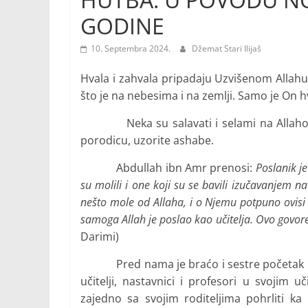
GODINE
10. Septembra 2024.
Džemat Stari Ilijaš
Hvala i zahvala pripadaju Uzvišenom Allahu
što je na nebesima i na zemlji. Samo je On h
Neka su salavati i selami na Allahova 
porodicu, uzorite ashabe.
Abdullah ibn Amr prenosi:
Poslanik j
su molili i one koji su se bavili izučavanjem na
nešto mole od Allaha, i o Njemu potpuno ovisi h
samoga Allah je poslao kao učitelja. Ovo govore
Darimi)
Pred nama je braćo i sestre početak nove
učitelji, nastavnici i profesori u svojim 
zajedno sa svojim roditeljima pohrliti 