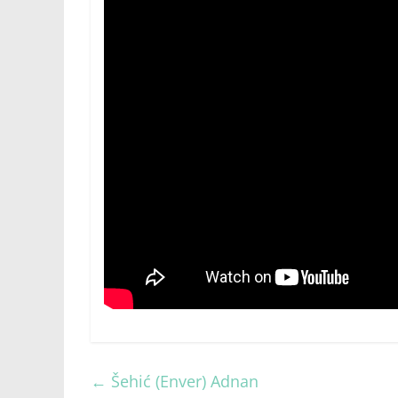
←
Šehić (Enver) Adnan