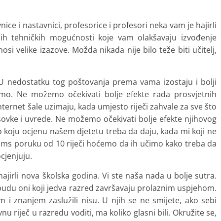
vnice i nastavnici, profesorice i profesori neka vam je hajirli
h tehničkih mogućnosti koje vam olakšavaju izvođenje
 velike izazove. Možda nikada nije bilo teže biti učitelj,
 U nedostatku tog poštovanja prema vama izostaju i bolji
emo. Ne možemo očekivati bolje efekte rada prosvjetnih
internet šale uzimaju, kada umjesto riječi zahvale za sve što
ovke i uvrede. Ne možemo očekivati bolje efekte njihovog
mo koju ocjenu našem djetetu treba da daju, kada mi koji ne
sms poruku od 10 riječi hoćemo da ih učimo kako treba da
cjenjuju.
ajirli nova školska godina. Vi ste naša nada u bolje sutra.
budu oni koji jedva razred završavaju prolaznim uspjehom.
om i znanjem zaslužili nisu. U njih se ne smijete, ako sebi
nu riječ u razredu voditi, ma koliko glasni bili. Okružite se,