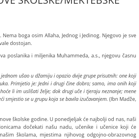
. Nema boga osim Allaha, Jednog i Jedinog. Njegovo je sve
vale dostojan.
poslanika i miljenika Muhammeda, a.s., njegovu časnu
e jednom ušao u džamiju i opazio dvije grupe prisutnih: one koji
uka. Primjetio je: Jedni i drugi čine dobro; samo, ima onih koji
oće li im uslišati želje; dok drugi uče i tjeraju neznanje; mene
ći smjestio se u grupu koja se bavila izučavanjem.
(Ibn Madže,
 školske godine. U ponedjeljak će najbolji od nas, naši
učionicama dočekati našu nadu, učenike i učenice koji će
ka našim školama, mjestima njihovog odgojno-obrazovnog