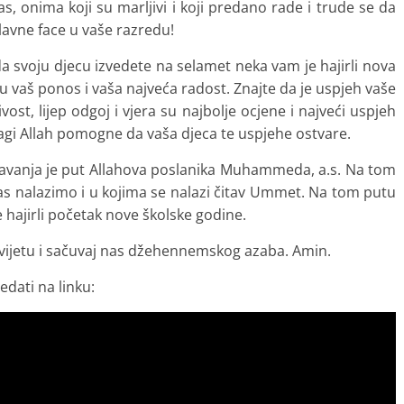
s, onima koji su marljivi i koji predano rade i trude se da
lavne face u vaše razredu!
e da svoju djecu izvedete na selamet neka vam je hajirli nova
u vaš ponos i vaša najveća radost. Znajte da je uspjeh vaše
vost, lijep odgoj i vjera su najbolje ocjene i najveći uspjeh
agi Allah pomogne da vaša djeca te uspjehe ostvare.
učavanja je put Allahova poslanika Muhammeda, a.s. Na tom
nas nalazimo i u kojima se nalazi čitav Ummet. Na tom putu
 hajirli početak nove školske godine.
ijetu i sačuvaj nas džehennemskog azaba. Amin.
dati na linku: