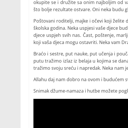
okupite se i družite sa onim najboljim od va
što bolje rezultate ostvare. Oni neka budu g
Poštovani roditelji, majke i očevi koji želit
školska godina. Neka uspjesi vaše djece bud
djece uspjeh svih nas. Čast, poštenje, marlji
koji vaša djeca mogu ostavriti. Neka vam Dr
Braćo i sestre, put nauke, put učenja i po
putu tražimo izlaz iz belaja u kojima se da
tražimo svoju sreću i napredak. Neka nam je
Allahu daj nam dobro na ovom i budućem sv
Snimak džume-namaza i hutbe možete pogle