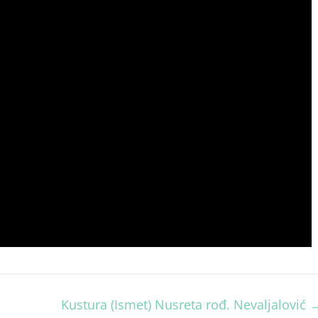
Kustura (Ismet) Nusreta rođ. Nevaljalović