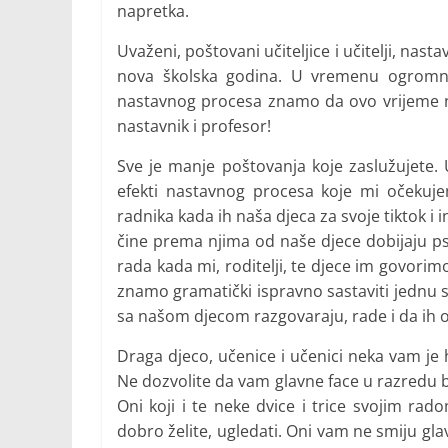
napretka.
Uvaženi, poštovani učiteljice i učitelji, nasta
nova školska godina. U vremenu ogromni
nastavnog procesa znamo da ovo vrijeme nosi
nastavnik i profesor!
Sve je manje poštovanja koje zaslužujete.
efekti nastavnog procesa koje mi očekuj
radnika kada ih naša djeca za svoje tiktok i 
čine prema njima od naše djece dobijaju ps
rada kada mi, roditelji, te djece im govori
znamo gramatički ispravno sastaviti jednu 
sa našom djecom razgovaraju, rade i da ih o
Draga djeco, učenice i učenici neka vam je h
Ne dozvolite da vam glavne face u razredu 
Oni koji i te neke dvice i trice svojim rad
dobro želite, ugledati. Oni vam ne smiju glav