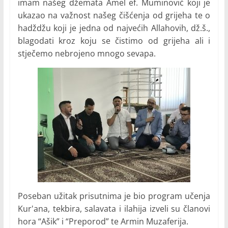
imam našeg džemata Amel ef. Muminović koji je
ukazao na važnost našeg čišćenja od grijeha te o
hadždžu koji je jedna od najvećih Allahovih, dž.š.,
blagodati kroz koju se čistimo od grijeha ali i
stječemo nebrojeno mnogo sevapa.
Poseban užitak prisutnima je bio program učenja
Kur'ana, tekbira, salavata i ilahija izveli su članovi
hora “Ašik” i “Preporod” te Armin Muzaferija.