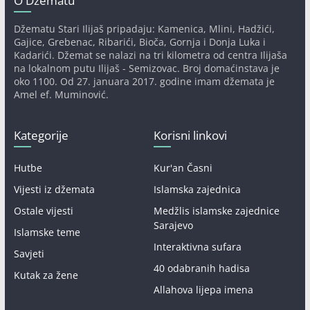
O Džematu
Džematu Stari Ilijaš pripadaju: Kamenica, Mlini, Hadžići,
Gajice, Grebenac, Ribarići, Bioča, Gornja i Donja Luka i
Kadarići. Džemat se nalazi na tri kilometra od centra Ilijaša
na lokalnom putu Ilijaš - Semizovac. Broj domaćinstava je
oko 1100. Od 27. januara 2017. godine imam džemata je
Amel ef. Muminović.
Kategorije
Korisni linkovi
Hutbe
Kur'an Časni
Vijesti iz džemata
Islamska zajednica
Ostale vijesti
Medžlis islamske zajednice
Sarajevo
Islamske teme
Interaktivna sufara
Savjeti
40 odabranih hadisa
Kutak za žene
Allahova lijepa imena