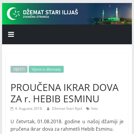
Skip
to
content
Džemat
Stari
Ilijaš
VIJESTI
Vijesti iz džemata
PROUČENA IKRAR DOVA
ZA r. HEBIB ESMINU
4. Augusta 2018.
Džemat Stari Ilijaš
foto
U četvrtak, 01.08.2018. godine u našoj džamiji je
pručena ikrar dova za rahmetli Hebib Esminu.