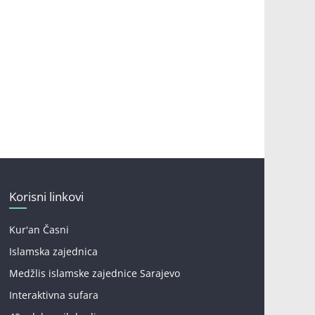
Korisni linkovi
Kur'an Časni
Islamska zajednica
Medžlis islamske zajednice Sarajevo
Interaktivna sufara