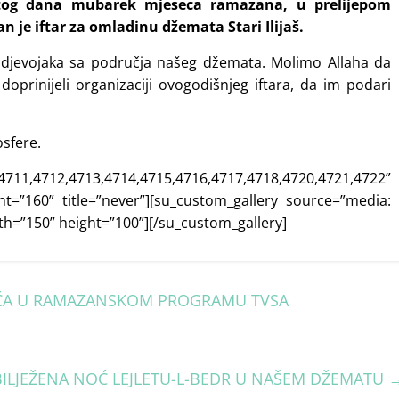
etog dana mubarek mjeseca ramazana, u prelijepom
je iftar za omladinu džemata Stari Ilijaš.
 i djevojaka sa područja našeg džemata. Molimo Allaha da
doprinijeli organizaciji ovogodišnjeg iftara, da im podari
osfere.
711,4712,4713,4714,4715,4716,4717,4718,4720,4721,4722”
ght=”160” title=”never”][su_custom_gallery source=”media:
th=”150” height=”100”][/su_custom_gallery]
IĆA U RAMAZANSKOM PROGRAMU TVSA
ILJEŽENA NOĆ LEJLETU-L-BEDR U NAŠEM DŽEMATU