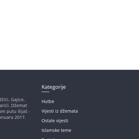
Kategorije
žići, Gajice,
Hutbe
darići. Džemat
Vijesti iz džemata
om putu Ilijaš -
anuara 2017.
Ostale vijesti
Islamske teme