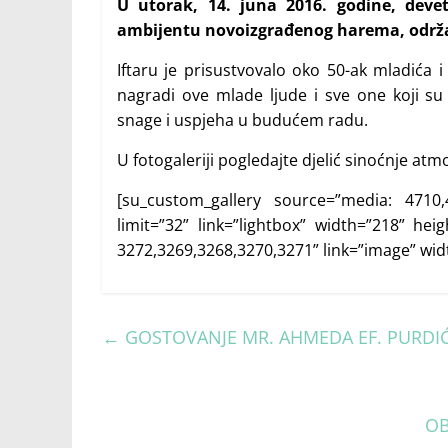
U utorak, 14. juna 2016. godine, dev
ambijentu novoizgrađenog harema, održan 
Iftaru je prisustvovalo oko 50-ak mladića
nagradi ove mlade ljude i sve one koji su 
snage i uspjeha u budućem radu.
U fotogaleriji pogledajte djelić sinoćnje atm
[su_custom_gallery source=”media: 4710,4
limit=”32” link=”lightbox” width=”218” hei
3272,3269,3268,3270,3271” link=”image” wid
←
GOSTOVANJE MR. AHMEDA EF. PURD
OB