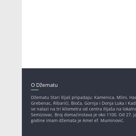
O Džematu
Džematu Stari Ilijaš pripadaju: Kamenica, Mlini, Had
Grebenac, Ribarići, Bioča, Gornja i Donja Luka i Ka
se nalazi na tri kilometra od centra Ilijaša na lokaln
Semizovac. Broj domaćinstava je oko 1100. Od 27. j
godine imam džemata je Amel ef. Muminović.