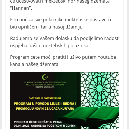
će učestvovati i mektebski hor našeg džemata
“Hannan”.
Istu noć za sve polaznike mektebske nastave će
biti upriličen iftar u našoj džamiji.
Radujemo se Vašem dolasku da podijelimo radost
uspjeha naših mektebskih polaznika.
Program ćete moći pratiti i uživo putem Youtube
kanala našeg džemata.