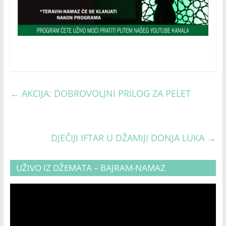
←
AKCIJA: DOBROVOLJNI PRILOG ZA PELET
DJEČIJI IFTAR U DŽAMIJI DONJA LUKA
→
UŽIVO IZ DŽEMATA – BAJRAM-NAMAZ
Video
Player