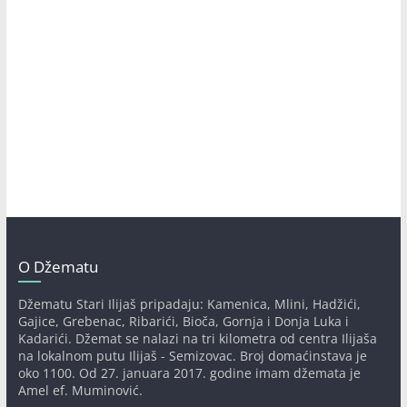
O Džematu
Džematu Stari Ilijaš pripadaju: Kamenica, Mlini, Hadžići,
Gajice, Grebenac, Ribarići, Bioča, Gornja i Donja Luka i
Kadarići. Džemat se nalazi na tri kilometra od centra Ilijaša
na lokalnom putu Ilijaš - Semizovac. Broj domaćinstava je
oko 1100. Od 27. januara 2017. godine imam džemata je
Amel ef. Muminović.