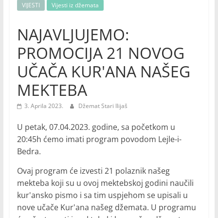
VIJESTI
Vijesti iz džemata
NAJAVLJUJEMO:
PROMOCIJA 21 NOVOG
UČAČA KUR'ANA NAŠEG
MEKTEBA
3. Aprila 2023.
Džemat Stari Ilijaš
U petak, 07.04.2023. godine, sa početkom u
20:45h ćemo imati program povodom Lejle-i-
Bedra.
Ovaj program će izvesti 21 polaznik našeg
mekteba koji su u ovoj mektebskoj godini naučili
kur'ansko pismo i sa tim uspjehom se upisali u
nove učače Kur'ana našeg džemata. U programu