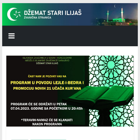
Skip
to
content
Džemat
Stari
Ilijaš