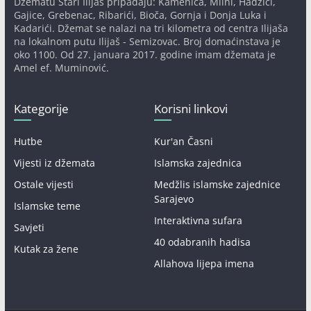
Džematu Stari Ilijaš pripadaju: Kamenica, Mlini, Hadžići,
Gajice, Grebenac, Ribarići, Bioča, Gornja i Donja Luka i
Kadarići. Džemat se nalazi na tri kilometra od centra Ilijaša
na lokalnom putu Ilijaš - Semizovac. Broj domaćinstava je
oko 1100. Od 27. januara 2017. godine imam džemata je
Amel ef. Muminović.
Kategorije
Korisni linkovi
Hutbe
Kur'an Časni
Vijesti iz džemata
Islamska zajednica
Ostale vijesti
Medžlis islamske zajednice
Sarajevo
Islamske teme
Interaktivna sufara
Savjeti
40 odabranih hadisa
Kutak za žene
Allahova lijepa imena