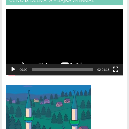
UŽIVO IZ DŽEMATA – BAJRAM-NAMAZ
Video
Player
00:00
02:01:18