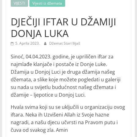
VIJESTI
Vijesti iz džemata
DJEČIJI IFTAR U DŽAMIJI
DONJA LUKA
5. Aprila 2023.
Džemat Stari Ilijaš
Sinoć, 04.04.2023. godine, je upriličen iftar za
najmlađe klanjače i postače iz Donje Luke.
Džamija u Donjoj Luci je druga džamija našeg
džemata, a slike koje možete pogledati u galeriji
su nada u svijetlu budućnost našeg džemata i
džamije – ljepotice u Donjoj Luci.
Hvala svima koji su se uključili u organizaciju ovog
iftara. Neka ih Uzvišeni Allah iz Svoje hazne
nagradi, a našu djecu učvrsti na Pravom putu i
čuva od svakog zla. Amin