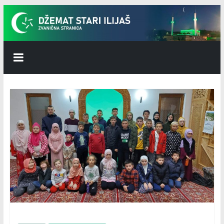
Skip
to
content
Džemat
Stari
Ilijaš