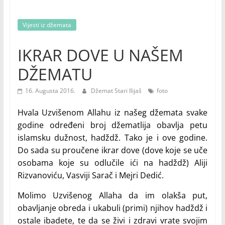
Vijesti iz džemata
IKRAR DOVE U NAŠEM
DŽEMATU
16. Augusta 2016.
Džemat Stari Ilijaš
foto
Hvala Uzvišenom Allahu iz našeg džemata svake
godine određeni broj džematlija obavlja petu
islamsku dužnost, hadždž. Tako je i ove godine.
Do sada su proučene ikrar dove (dove koje se uče
osobama koje su odlučile ići na hadždž) Aliji
Rizvanoviću, Vasviji Sarač i Mejri Dedić.
Molimo Uzvišenog Allaha da im olakša put,
obavljanje obreda i ukabuli (primi) njihov hadždž i
ostale ibadete, te da se živi i zdravi vrate svojim