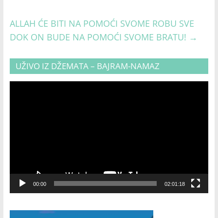
ALLAH ĆE BITI NA POMOĆI SVOME ROBU SVE
DOK ON BUDE NA POMOĆI SVOME BRATU!
→
UŽIVO IZ DŽEMATA – BAJRAM-NAMAZ
Video
Player
00:00
02:01:18