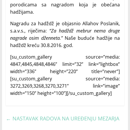
porodicama sa nagradom koja je obećana
hadžijama.
Nagradu za hadždž je objasnio Allahov Poslanik,
s.a.v.s., riječima:
“Za hadždž mebrur nema druge
nagrade osim dženneta.”
Naše buduće hadžije na
hadždž kreću 30.8.2016. god.
[su_custom_gallery source=”media:
4847,4845,4848,4846” limit=”32” link=”lightbox”
width=”336” height=”220” title=”never”]
[su_custom_gallery source=”media:
3272,3269,3268,3270,3271” link=”image”
width=”150” height=”100”][/su_custom_gallery]
←
NASTAVAK RADOVA NA UREĐENJU MEZARJA