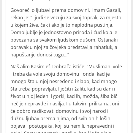
Govoreći o ljubavi prema domovini, imam Gazali,
rekao je: “Ljudi se vezuju za svoj toprak, za mjesto
u kojem žive, čak i ako je to neplodna pustinja.
Domoljublje je jednostavno priroda i ćud koja je
povezana sa svakom ljudskom dušom. Ostanak i
boravak u njoj za čovjeka predstavlja rahatluk, a
napuštanje donosi tugu…“
Naš alim Kasim ef. Dobrača ističe: “Muslimani vole
i treba da vole svoju domovinu i onda, kad je
mnogo šta u njoj nesređeno i slabo, kad mnogo
šta treba popravljati, liječiti i žaliti, kad su dani i
život u njoj ledeni i gorki, kad ih, možda, šiba bič
nečije nepravde i nasilja. I u takvim prilikama, oni
će dobro razlikovati domovinu i svoj narod i
dužnu ljubav prema njima, od svih onih loših
pojava i postupaka, koji su nemili, nepravedni i