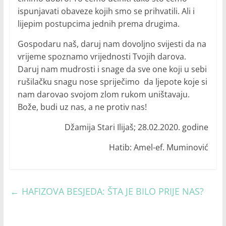
ispunjavati obaveze kojih smo se prihvatili. Ali i
lijepim postupcima jednih prema drugima.
Gospodaru naš, daruj nam dovoljno svijesti da na
vrijeme spoznamo vrijednosti Tvojih darova.
Daruj nam mudrosti i snage da sve one koji u sebi
rušilačku snagu nose spriječimo da ljepote koje si
nam darovao svojom zlom rukom uništavaju.
Bože, budi uz nas, a ne protiv nas!
Džamija Stari Ilijaš; 28.02.2020. godine
Hatib: Amel-ef. Muminović
←
HAFIZOVA BESJEDA: ŠTA JE BILO PRIJE NAS?