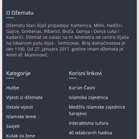
O Džematu
Džematu Stari Ilijaš pripadaju: Kamenica, Mlini, Hadžići,
Gajice, Grebenac, Ribarići, Bioča, Gornja i Donja Luka i
Kadarići. Džemat se nalazi na tri kilometra od centra Ilijaša
na lokalnom putu Ilijaš - Semizovac. Broj domaćinstava je
oko 1100. Od 27. januara 2017. godine imam džemata je
Amel ef. Muminović.
Kategorije
Korisni linkovi
Hutbe
Kur'an Časni
Vijesti iz džemata
Islamska zajednica
Ostale vijesti
Medžlis islamske zajednice
Sarajevo
Islamske teme
Interaktivna sufara
Savjeti
40 odabranih hadisa
Kutak za žene