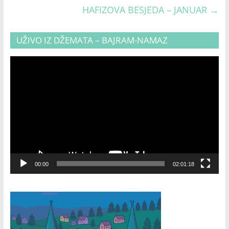
HAFIZOVA BESJEDA – JANUAR
→
UŽIVO IZ DŽEMATA – BAJRAM-NAMAZ
Video
Player
00:00
02:01:18