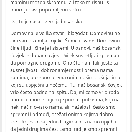
maminu možda skromnu, ali tako mirisnu i s
puno ljubavi pripremljenu sofru.
Da, to je naša – zemlja bosanska.
Domovina je velika stvar i blagodat. Domovinu ne
čini samo zemlja i rijeke. Šume i livade. Domovinu
čine i ljudi, čine je i sistemi. U osnovi, naš bosanski
čovjek je dobar čovjek. Uvijek susretljiv i spreman
da pomogne drugome. Ono što nam fali, jeste ta
susretljivost i dobronamjernost i prema nama
samima, posebno prema onim našim bošnjacima
koji su uspješni u nečemu. Tu, naš bosanski čovjek
vrlo često padne na ispitu. Da, mi ćemo vrlo rado
pomoći onome kojem je pomoć potrebna, koji na
neki način ovisi o nama, ali, nažalost, često smo
spremni i odmoći, otežati onima kojima dobro
ide. Umjesto da jedni drugima priznamo upjeh i
da jedni drugima čestitamo, radije smo spremni