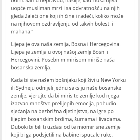
bolni. Samu nepravdu, nasilje, kao i loša djela
uopće musliman mrzi i sa odvratnošću na njih
gleda žaleći one koji ih čine i radeći, koliko može
na njihovom ozdravljenju od takvih bolesti i
mahana.”
Lijepa je ova naša zemlja, Bosna i Hercegovina.
Lijepa je zemlja u ovoj našoj zemlji Bosni i
Hercegovini. Posebnim mirisom miriše naša
bosanska zemlja.
Kada bi ste našem bošnjaku koji živi u New Yorku
ili Sydneju odnijeli jednu saksiju naše bosanske
zemlje, vjerujte da bi miris te zemlje kod njega
izazvao mnoštvo prelijepih emocija, pobudio
sjećanja na bezbrižna djetinjstva, na igre po
lijepim bosanskim brdima, šumama i livadama.
Duboki bi bili ti uzdasi od te miomirisne zemlje
koji bi ga podsjetili na babine ispucale ruke,