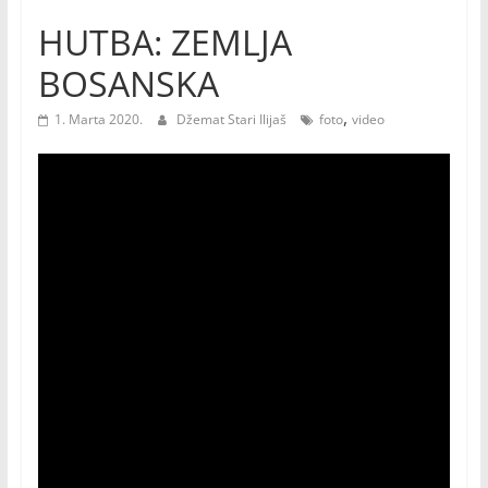
HUTBA: ZEMLJA
BOSANSKA
,
1. Marta 2020.
Džemat Stari Ilijaš
foto
video