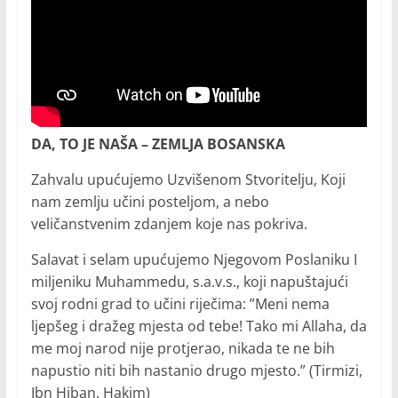
DA, TO JE NAŠA – ZEMLJA BOSANSKA
Zahvalu upućujemo Uzvišenom Stvoritelju, Koji
nam zemlju učini posteljom, a nebo
veličanstvenim zdanjem koje nas pokriva.
Salavat i selam upućujemo Njegovom Poslaniku I
miljeniku Muhammedu, s.a.v.s., koji napuštajući
svoj rodni grad to učini riječima: ”Meni nema
ljepšeg i dražeg mjesta od tebe! Tako mi Allaha, da
me moj narod nije protjerao, nikada te ne bih
napustio niti bih nastanio drugo mjesto.” (Tirmizi,
Ibn Hiban, Hakim)