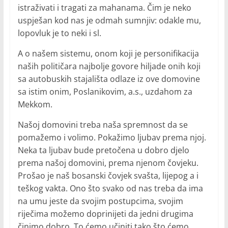
istraživati i tragati za mahanama. Čim je neko
uspješan kod nas je odmah sumnjiv: odakle mu,
lopovluk je to neki i sl.
A o našem sistemu, onom koji je personifikacija
naših političara najbolje govore hiljade onih koji
sa autobuskih stajališta odlaze iz ove domovine
sa istim onim, Poslanikovim, a.s., uzdahom za
Mekkom.
Našoj domovini treba naša spremnost da se
pomažemo i volimo. Pokažimo ljubav prema njoj.
Neka ta ljubav bude pretočena u dobro djelo
prema našoj domovini, prema njenom čovjeku.
Prošao je naš bosanski čovjek svašta, lijepog a i
teškog vakta. Ono što svako od nas treba da ima
na umu jeste da svojim postupcima, svojim
riječima možemo doprinijeti da jedni drugima
činimo dobro. To ćemo učiniti tako što ćemo