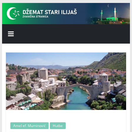
Skip
to
content
Džemat
Stari
Ilijaš
Amel ef. Muminović
Hutbe