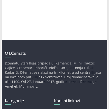
O Džematu
Džematu Stari Ilijaš pripadaju: Kamenica, Mlini, Hadžići,
Gajice, Grebenac, Ribarići, Bioča, Gornja i Donja Luka i
Kadarići. Džemat se nalazi na tri kilometra od centra Ilijaša
na lokalnom putu Ilijaš - Semizovac. Broj domaćinstava je
oko 1100. Od 27. januara 2017. godine imam džemata je
Amel ef. Muminović.
Kategorije
Korisni linkovi