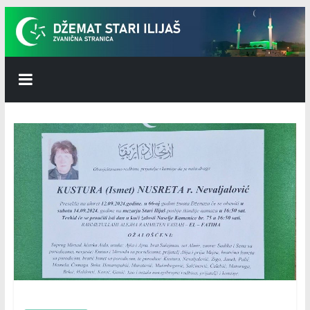
Skip
to
content
Džemat
Stari
Ilijaš