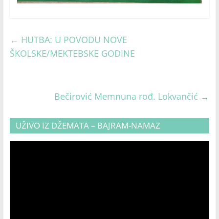
←
HUTBA: U POVODU NOVE
ŠKOLSKE/MEKTEBSKE GODINE
Bečirović Memnuna rođ. Lokvančić
→
UŽIVO IZ DŽEMATA – BAJRAM-NAMAZ
Video
Player