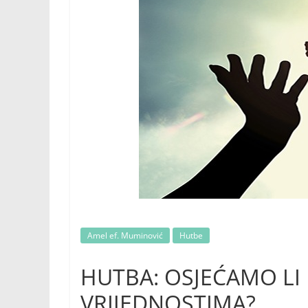
Amel ef. Muminović
Hutbe
HUTBA: OSJEĆAMO L
VRIJEDNOSTIMA?