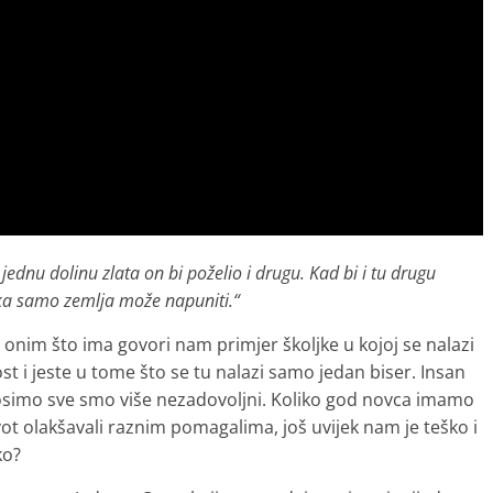
jednu dolinu zlata on bi poželio i drugu. Kad bi i tu drugu
jeka samo zemlja može napuniti.“
 onim što ima govori nam primjer školjke u kojoj se nalazi
t i jeste u tome što se tu nalazi samo jedan biser. Insan
nosimo sve smo više nezadovoljni. Koliko god novca imamo
vot olakšavali raznim pomagalima, još uvijek nam je teško i
ko?