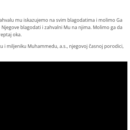
 Zahvalu mu iskazujemo na svim blagodatima i molimo Ga
ake Njegove blagodati i zahvalni Mu na njima. Molimo ga da
eptaj oka.
ku i miljeniku Muhammedu, a.s., njegovoj časnoj porodici,