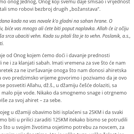
simo onog Jednog, Onog koji svemu daje smisao i vrijednost
ali smo robovi bezbroj drugih „božanstava“.
 dana kada na vas navale k'o gladni na sahan hrane. O
iv, biće vas mnogo ali ćete biti poput naplavka. Allah će iz očiju
ša srca ubaciti vehn. Kada su pitali šta je to vehn. Poslanik, a.s.,
ti.
anje od Onog kojem ćemo doći i davanje prednosti
li ne i za klanjati sabah. Imati vremena za sve što će nam
 pretek za ne izvršavanje onoga što nam donosi ahiretska
u ovo predzimsko vrijeme govorimo i pozivamo da je ovo
 posvetiti Allahu, dž.š., u džamiju češće dolaziti, sa
, malo pije vode. Nikako da smognemo snage i otrgnemo
še za svoj ahiret – za sebe.
g u džamiji obavimo biti isplaćeni sa 25KM i da svaki
 biti u prilici zaraditi 125KM itekako bismo se potrudili
 što u svojim životima osjetimo potrebu za novcem, za