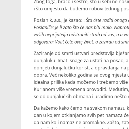
Zbog toga, braćo i sestre, što u sebi ne no
i što umjesto da budemo robovi Jednog post
Poslanik, a.s., je kazao: :
Šta ćete raditi onoga
Poslaniče: Je li zato što će nas biti malo. Naprot
vaših neprijatelja odstraniti strah od vas, a u va
odgovara: Volit ćete ovaj život, a zazirati od smr
Zaziranje od smrti ustvari predstavlja bjež
dunjaluku. Imati snage za ustati na posao, a
donijeti dunjalučku korist, a opravdanja na
dobra. Već nekoliko godina sa ovog mjesta 
idealna prilika kada možemo i trebamo više se
Kur'anom više vremena provoditi. Međutim
se od dunjalučkih obmana i uradimo nešto vi
Da kažemo kako ćemo na svakom namazu koje
dan u kojem otklanjamo svih pet namaza ćemo
da nam koji namaz ne promakne. Zašto, zato