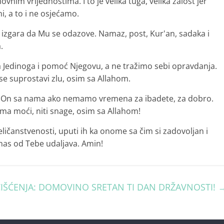
nim vrijednostima. I to je velika tuga, velika žalost jer
i, a to i ne osjećamo.
a izgara da Mu se odazove. Namaz, post, Kur'an, sadaka i
.
 Jedinoga i pomoć Njegovu, a ne tražimo sebi opravdanja.
se suprostavi zlu, osim sa Allahom.
 je On sa nama ako nemamo vremena za ibadete, za dobro.
nema moći, niti snage, osim sa Allahom!
veličanstvenosti, uputi ih ka onome sa čim si zadovoljan i
as od Tebe udaljava. Amin!
 ČIŠĆENJA: DOMOVINO SRETAN TI DAN DRŽAVNOSTI!