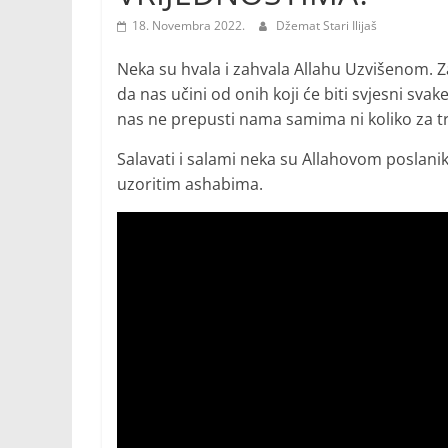
18. Novembra 2022.
Džemat Stari Ilijaš
Neka su hvala i zahvala Allahu Uzvišenom.
da nas učini od onih koji će biti svjesni sv
nas ne prepusti nama samima ni koliko za tr
Salavati i salami neka su Allahovom poslani
uzoritim ashabima.