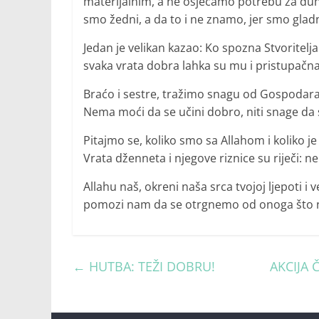
materijalnim, a ne osjećamo potrebu za duhov
smo žedni, a da to i ne znamo, jer smo gladn
Jedan je velikan kazao: Ko spozna Stvoritelj
svaka vrata dobra lahka su mu i pristupačna
Braćo i sestre, tražimo snagu od Gospodara
Nema moći da se učini dobro, niti snage da 
Pitajmo se, koliko smo sa Allahom i koliko
Vrata dženneta i njegove riznice su riječi: 
Allahu naš, okreni naša srca tvojoj ljepoti i 
pomozi nam da se otrgnemo od onoga što n
←
HUTBA: TEŽI DOBRU!
AKCIJA