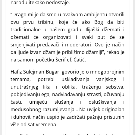
narodu itekako nedostaje.
“Drago mi je da smo u ovakvom ambijentu otvorili
ovu prvu tribinu, koje će ako Bog da biti
tradicionalne u našem gradu. Ilijaški džemati i
džemati će organizovati i svaki put će se
smjenjivati predavači i moderatori. Ovo je način
da ljude izvan džamije približimo džamiji”, rekao je
na samom početku Šerif ef. Ćatić.
Hafiz Sulejman Bugari govorio je o mnogobrojnim
temama, potrebi usklađivanja vanjskog i
unutrašnjeg lika i oblika, traženju sebstva,
pobjeđivanju ega, nadvladavanju strasti, očuvanju
časti, umijeću slušanja i osluškivanja i
međusobnog razumijevanja… Na uvijek originalan
i duhovit način uspio je zadržati pažnju prisutnih
više od sat vremena.