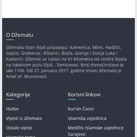
O Džematu
Džematu Stari Ilijaš pripadaju: Kamenica, Mlini, Hadžići,
Gajice, Grebenac, Ribarići, Bioča, Gornja i Donja Luka i
Kadarići. Džemat se nalazi na tri kilometra od centra Ilijaša
na lokalnom putu Ilijaš - Semizovac. Broj domaćinstava je
oko 1100. Od 27. januara 2017. godine imam džemata je
Amel ef. Muminović.
Kategorije
Korisni linkovi
Hutbe
Kur'an Časni
Vijesti iz džemata
Islamska zajednica
Ostale vijesti
Medžlis islamske zajednice
Sarajevo