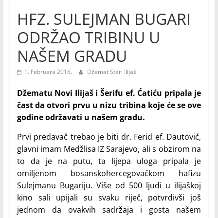
HFZ. SULEJMAN BUGARI
ODRŽAO TRIBINU U
NAŠEM GRADU
1. Februara 2016.
Džemat Stari Ilijaš
Džematu Novi Ilijaš i Šerifu ef. Ćatiću pripala je
čast da otvori prvu u nizu tribina koje će se ove
godine održavati u našem gradu.
Prvi predavač trebao je biti dr. Ferid ef. Dautović,
glavni imam Medžlisa IZ Sarajevo, ali s obzirom na
to da je na putu, ta lijepa uloga pripala je
omiljenom bosanskohercegovačkom hafizu
Sulejmanu Bugariju. Više od 500 ljudi u ilijaškoj
kino sali upijali su svaku riječ, potvrdivši još
jednom da ovakvih sadržaja i gosta našem