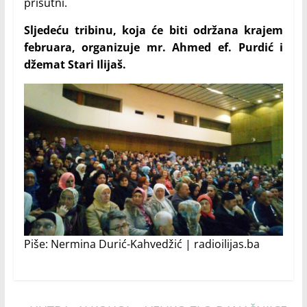
prisutni.
Sljedeću tribinu, koja će biti održana krajem
februara, organizuje mr. Ahmed ef. Purdić i
džemat Stari Ilijaš.
Piše: Nermina Durić-Kahvedžić | radioilijas.ba