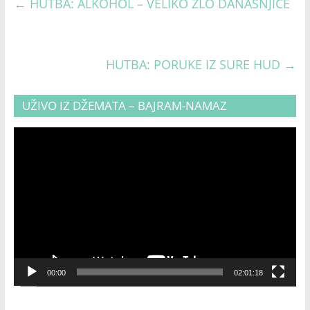
←
HUTBA: ALKOHOL – VELIKO ZLO DANAŠNJICE
HUTBA: PORUKE IZ SURE HUD
→
UŽIVO IZ DŽEMATA – BAJRAM-NAMAZ
Video
Player
00:00
02:01:18