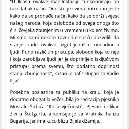
“U Ilijašu ovakve manifestacije funkcioniraju na
tako lahak način. Ono što je svima potrebno jeste
kako da se pronađe način kako da se održi svijest
našeg naroda, koja oslobođa od svega onoga što
čini čovjeka zbunjenim u vremenu u kojem živimo.
Mi smo sami nekom ravnodušnošću dozvolili da
stanje bude ovakvo, izgubljenošću omladine i
ljudi. Puno različitih pristupa, slobode koja to nije
i koja zarobljava ljudi jer je doprinijelo isključivom
pristupu prema svemu, što dodatno doprinosi
stanju zbunjenosti”, kazao je hafiz Bugari za Radio
Ilijaš.
Posebna poslastica za publiku na kraju, koja je
dodatno obogatila večer, bila je recitacija pjesnika
Mustafe Širbića “Kuća vječnosti”. Pjesnik i slikar
živi u Štutgartu, a komšija je sa Vratnika hafiza
Bugarija, jer ima kuću blizu Bijele džamije.