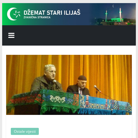
Skip
to
content
Džemat
Stari
Ilijaš
Ostale vijesti