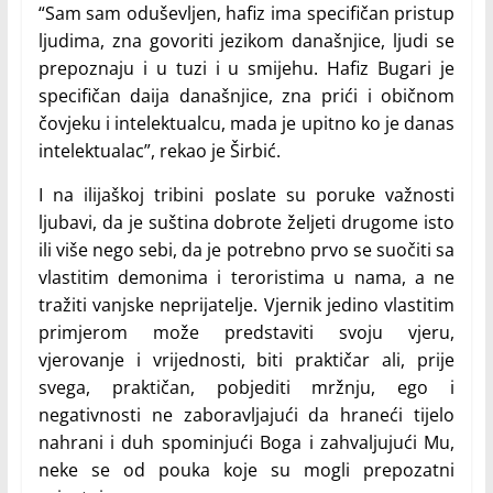
“Sam sam oduševljen, hafiz ima specifičan pristup
ljudima, zna govoriti jezikom današnjice, ljudi se
prepoznaju i u tuzi i u smijehu. Hafiz Bugari je
specifičan daija današnjice, zna prići i običnom
čovjeku i intelektualcu, mada je upitno ko je danas
intelektualac”, rekao je Širbić.
I na ilijaškoj tribini poslate su poruke važnosti
ljubavi, da je suština dobrote željeti drugome isto
ili više nego sebi, da je potrebno prvo se suočiti sa
vlastitim demonima i teroristima u nama, a ne
tražiti vanjske neprijatelje. Vjernik jedino vlastitim
primjerom može predstaviti svoju vjeru,
vjerovanje i vrijednosti, biti praktičar ali, prije
svega, praktičan, pobjediti mržnju, ego i
negativnosti ne zaboravljajući da hraneći tijelo
nahrani i duh spominjući Boga i zahvaljujući Mu,
neke se od pouka koje su mogli prepozatni