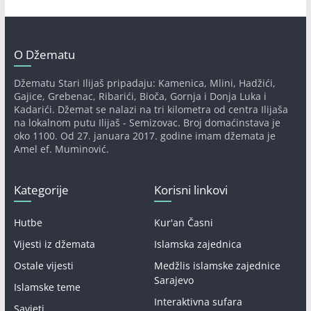
O Džematu
Džematu Stari Ilijaš pripadaju: Kamenica, Mlini, Hadžići,
Gajice, Grebenac, Ribarići, Bioča, Gornja i Donja Luka i
Kadarići. Džemat se nalazi na tri kilometra od centra Ilijaša
na lokalnom putu Ilijaš - Semizovac. Broj domaćinstava je
oko 1100. Od 27. januara 2017. godine imam džemata je
Amel ef. Muminović.
Kategorije
Korisni linkovi
Hutbe
Kur'an Časni
Vijesti iz džemata
Islamska zajednica
Ostale vijesti
Medžlis islamske zajednice
Sarajevo
Islamske teme
Interaktivna sufara
Savjeti