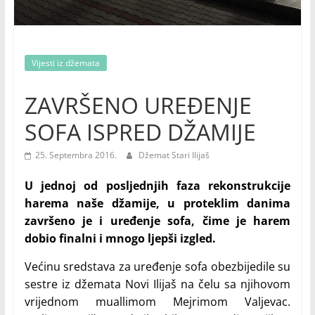
Vijesti iz džemata
ZAVRŠENO UREĐENJE
SOFA ISPRED DŽAMIJE
25. Septembra 2016.
Džemat Stari Ilijaš
U jednoj od posljednjih faza rekonstrukcije
harema naše džamije, u proteklim danima
završeno je i uređenje sofa, čime je harem
dobio finalni i mnogo ljepši izgled.
Većinu sredstava za uređenje sofa obezbijedile su
sestre iz džemata Novi Ilijaš na čelu sa njihovom
vrijednom muallimom Mejrimom Valjevac.