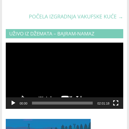
POČELA IZGRADNJA VAKUFSKE KUĆE
→
UŽIVO IZ DŽEMATA – BAJRAM-NAMAZ
Video
Player
00:00
02:01:18