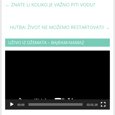
←
ZNATE LI KOLIKO JE VAŽNO PITI VODU?
HUTBA: ŽIVOT NE MOŽEMO RESTARTOVATI!
→
UŽIVO IZ DŽEMATA – BAJRAM-NAMAZ
Video
Player
00:00
02:01:18