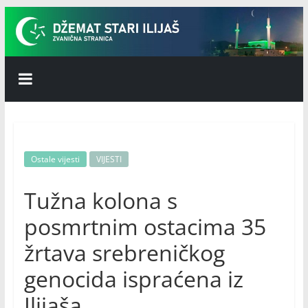
Skip
to
content
Džemat
Stari
Ilijaš
Ostale vijesti
VIJESTI
Tužna kolona s
posmrtnim ostacima 35
žrtava srebreničkog
genocida ispraćena iz
Ilijaša