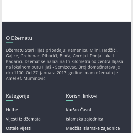
O Džematu
Džematu Stari Ilijaš pripadaju: Kamenica, Mlini, Hadžići,
Gajice, Grebenac, Ribarići, Bioča, Gornja i Donja Luka i
Kadarići. Džemat se nalazi na tri kilometra od centra Ilijaša
na lokalnom putu Ilijaš - Semizovac. Broj domaćinstava je
oko 1100. Od 27. januara 2017. godine imam džemata je
Amel ef. Muminović.
Kategorije
Korisni linkovi
Hutbe
Kur'an Časni
Vijesti iz džemata
Islamska zajednica
Ostale vijesti
Medžlis islamske zajednice