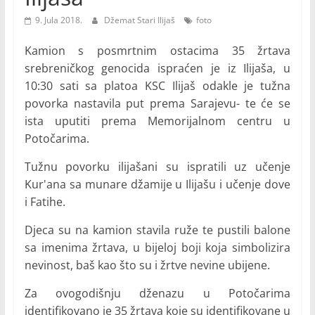
9. Jula 2018.
Džemat Stari Ilijaš
foto
Kamion s posmrtnim ostacima 35 žrtava
srebreničkog genocida ispraćen je iz Ilijaša, u
10:30 sati sa platoa KSC Ilijaš odakle je tužna
povorka nastavila put prema Sarajevu- te će se
ista uputiti prema Memorijalnom centru u
Potočarima.
Tužnu povorku ilijašani su ispratili uz učenje
Kur'ana sa munare džamije u Ilijašu i učenje dove
i Fatihe.
Djeca su na kamion stavila ruže te pustili balone
sa imenima žrtava, u bijeloj boji koja simbolizira
nevinost, baš kao što su i žrtve nevine ubijene.
Za ovogodišnju dženazu u Potočarima
identifikovano je 35 žrtava koje su identifikovane u