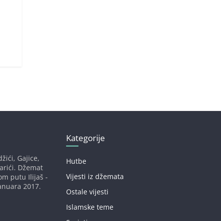
Kategorije
žići, Gajice,
Hutbe
darići. Džemat
Vijesti iz džemata
om putu Ilijaš -
anuara 2017.
Ostale vijesti
Islamske teme