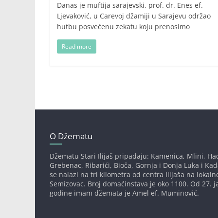
Danas je muftija sarajevski, prof. dr. Enes ef.
Ljevaković, u Carevoj džamiji u Sarajevu održao
hutbu posvećenu zekatu koju prenosimo
Read more
O Džematu
Džematu Stari Ilijaš pripadaju: Kamenica, Mlini, Had
Grebenac, Ribarići, Bioča, Gornja i Donja Luka i Ka
se nalazi na tri kilometra od centra Ilijaša na lokaln
Semizovac. Broj domaćinstava je oko 1100. Od 27. j
godine imam džemata je Amel ef. Muminović.