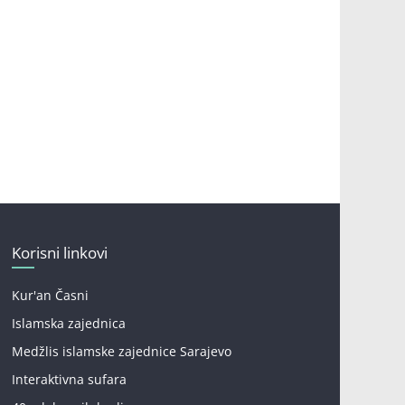
Korisni linkovi
Kur'an Časni
Islamska zajednica
Medžlis islamske zajednice Sarajevo
Interaktivna sufara