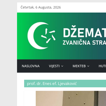
Skip
Četvrtak, 6 Augusta, 2026
to
Džemat
content
Stari
Ilijaš
NASLOVNA
VIJESTI
MEKTEB
HUT
prof. dr. Enes ef. Ljevaković