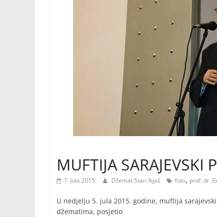
MUFTIJA SARAJEVSKI P
,
7. Jula 2015.
Džemat Stari Ilijaš
foto
prof. dr. 
U nedjelju 5. jula 2015. godine, muftija sarajevski
džematima, posjetio