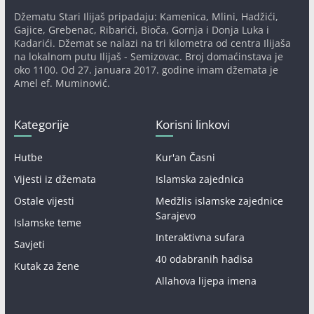
Džematu Stari Ilijaš pripadaju: Kamenica, Mlini, Hadžići,
Gajice, Grebenac, Ribarići, Bioča, Gornja i Donja Luka i
Kadarići. Džemat se nalazi na tri kilometra od centra Ilijaša
na lokalnom putu Ilijaš - Semizovac. Broj domaćinstava je
oko 1100. Od 27. januara 2017. godine imam džemata je
Amel ef. Muminović.
Kategorije
Korisni linkovi
Hutbe
Kur'an Časni
Vijesti iz džemata
Islamska zajednica
Ostale vijesti
Medžlis islamske zajednice
Sarajevo
Islamske teme
Interaktivna sufara
Savjeti
40 odabranih hadisa
Kutak za žene
Allahova lijepa imena