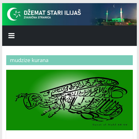
Skip
to
content
Džemat
Stari
mudzize kurana
Ilijaš