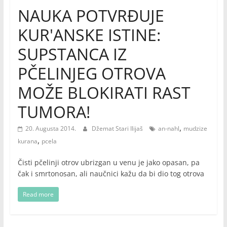
NAUKA POTVRĐUJE
KUR'ANSKE ISTINE:
SUPSTANCA IZ
PČELINJEG OTROVA
MOŽE BLOKIRATI RAST
TUMORA!
,
20. Augusta 2014.
Džemat Stari Ilijaš
an-nahl
mudzize
,
kurana
pcela
Čisti pčelinji otrov ubrizgan u venu je jako opasan, pa
čak i smrtonosan, ali naučnici kažu da bi dio tog otrova
Read more