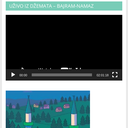
UŽIVO IZ DŽEMATA – BAJRAM-NAMAZ
Video
Player
00:00
02:01:18