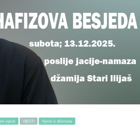
le vijesti
VIJESTI
Vijesti iz džemata