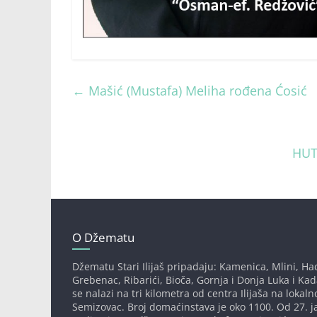
←
Mašić (Mustafa) Meliha rođena Ćosić
HUT
O Džematu
Džematu Stari Ilijaš pripadaju: Kamenica, Mlini, Had
Grebenac, Ribarići, Bioča, Gornja i Donja Luka i Ka
se nalazi na tri kilometra od centra Ilijaša na lokaln
Semizovac. Broj domaćinstava je oko 1100. Od 27. j