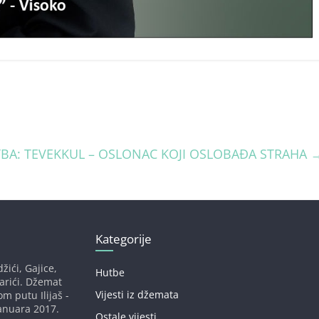
BA: TEVEKKUL – OSLONAC KOJI OSLOBAĐA STRAHA
Kategorije
žići, Gajice,
Hutbe
darići. Džemat
Vijesti iz džemata
om putu Ilijaš -
anuara 2017.
Ostale vijesti