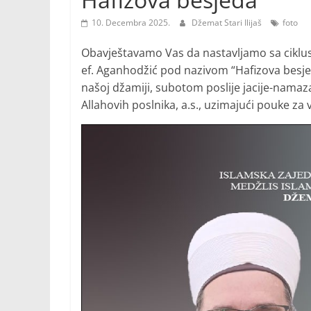
10. Decembra 2025.
Džemat Stari Ilijaš
foto
Obavještavamo Vas da nastavljamo sa ciklu
ef. Aganhodžić pod nazivom “Hafizova besje
našoj džamiji, subotom poslije jacije-nama
Allahovih poslnika, a.s., uzimajući pouke za