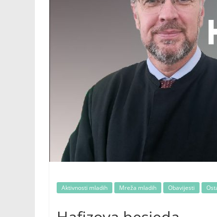
Aktivnosti mladih
Mreža mladih
Obavijesti
Osta
Hafizova besjeda