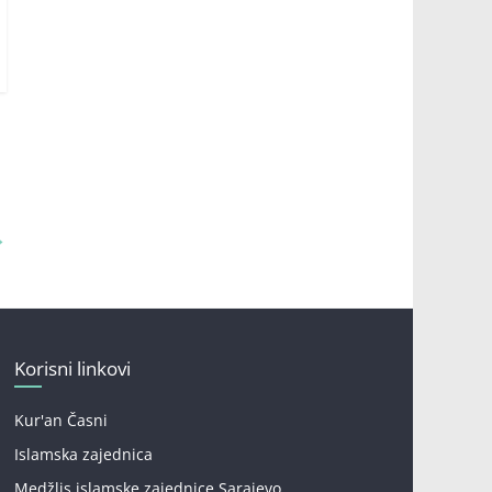
→
Korisni linkovi
Kur'an Časni
Islamska zajednica
Medžlis islamske zajednice Sarajevo