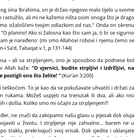
enog sina Ibrahima, on je držao njegovo malo tijelo u svome
se rastužilo, ali mi ne kažemo ništa osim onoga što je drago
smo ožalošćeni tvojim odlazkom od nas.“ Onda on okrenu
 “O planino! Ako si žalosna kao što sam ja, ti bi se sigurno
nam je naređeno: (mi smo Allahovi robovi i njemu ćemo se
Ibn-i Sa’d, Tabaqat v.1, p.131-144)
sa – ali sa strpljenjem, ono je sposobno da podnese bol
ni Allah kaže:
“O vjernici, budite strpljivi i izdržljivi, na
 postigli ono što želite! “
(Kur’an 3:200)
 teškoćom. To je kao da se pokušavate uhvatiti i držati za
im rukama. Možeš uspjeti na trenutak ili dva, ali ako nisi
ih i došla. Koliko smo mi očajni za strpljenjem?!
akođer, ne znači da zakopamo našu glavu u pijesak dok oluja
aviti u životu. I strpljenje nije zahvalno… barem ne u
o staklu, prekrivajući svoj vrisak. Dok sjedite i uklanjate