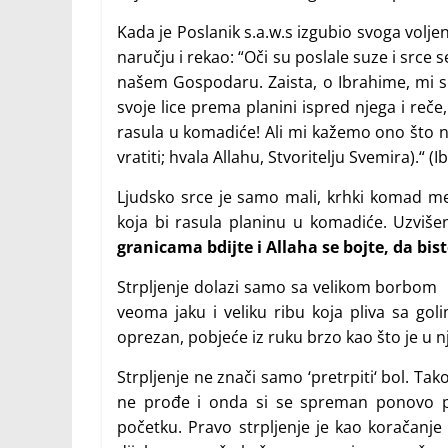
Kada je Poslanik s.a.w.s izgubio svoga volj
naručju i rekao: “Oči su poslale suze i srce 
našem Gospodaru. Zaista, o Ibrahime, mi 
svoje lice prema planini ispred njega i reče,
rasula u komadiće! Ali mi kažemo ono što 
vratiti; hvala Allahu, Stvoritelju Svemira).“ (
Ljudsko srce je samo mali, krhki komad me
koja bi rasula planinu u komadiće. Uzviše
granicama bdijte i Allaha se bojte, da biste
Strpljenje dolazi samo sa velikom borbom i
veoma jaku i veliku ribu koja pliva sa gol
oprezan, pobjeće iz ruku brzo kao što je u nj
Strpljenje ne znači samo ‘pretrpiti‘ bol. T
ne prođe i onda si se spreman ponovo poj
početku. Pravo strpljenje je kao koračanje p