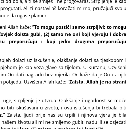
i od bola, a ti se smiješ i ne progovaraš. Strpljenje je kao
progutati. Ali ti nastavljaš koračati mirno, pružajući svoju
 nude da ugase plamen.
eni Allah kaže: ”
To mogu postići samo strpljivi; to mogu
čovjek doista gubi, (2) samo ne oni koji vjeruju i dobra
inu preporučuju i koji jedni drugima preporučuju
uspjeh dolazi uz iskušenje, olakšanje dolazi sa tjeskobom i
pjehom je kao veza glave sa tijelom. U Kur’anu, Uzvišeni
će im On dati nagradu bez mjerila. On kaže da je On uz njih
m pobjedu. Uzvišeni Allah kaže: “
Zaista, Allah je na strani
tuge, strpljenje je utvrda. Olakšanje i ugodnost se može
o biti iskušavani u životu, i ova iskušenja bi trebala biti
z.
” Zaista, ljudi prije nas su trpili i njihova vjera je bila
 našem životu ali mi ne smijemo gubiti nadu ili se osjećati