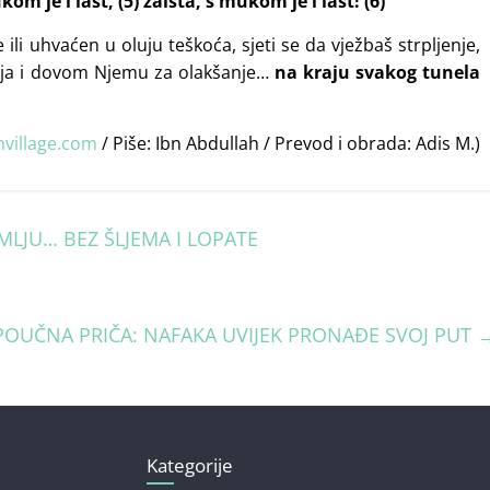
kom je i last,
(
5) zaista, s mukom je i last! (6)
”
ili uhvaćen u oluju teškoća, sjeti se da vježbaš strpljenje,
nja i dovom Njemu za olakšanje…
na kraju svakog tunela
village.com
/ Piše: Ibn Abdullah / Prevod i obrada: Adis M.)
LJU… BEZ ŠLJEMA I LOPATE
POUČNA PRIČA: NAFAKA UVIJEK PRONAĐE SVOJ PUT
Kategorije