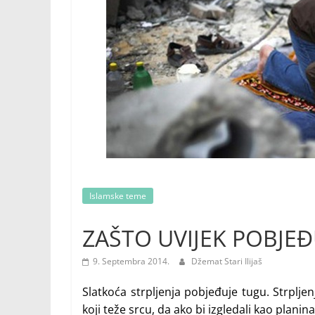
Islamske teme
ZAŠTO UVIJEK POBJEĐU
9. Septembra 2014.
Džemat Stari Ilijaš
Slatkoća strpljenja pobjeđuje tugu. Strpljen
koji teže srcu, da ako bi izgledali kao planin