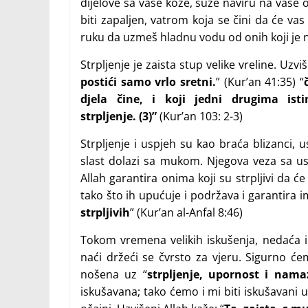
dijelove sa vaše kože, suze naviru na vaše oč
biti zapaljen, vatrom koja se čini da će vas 
ruku da uzmeš hladnu vodu od onih koji je
Strpljenje je zaista stup velike vreline. Uzviš
postići samo vrlo sretni.
” (Kur’an 41:35) “
djela čine, i koji jedni drugima ist
strpljenje. (3)”
(Kur’an 103: 2-3)
Strpljenje i uspjeh su kao braća blizanci, 
slast dolazi sa mukom. Njegova veza sa us
Allah garantira onima koji su strpljivi da 
tako što ih upućuje i podržava i garantira i
strpljivih
” (Kur’an al-Anfal 8:46)
Tokom vremena velikih iskušenja, nedaća i 
naći držeći se čvrsto za vjeru. Sigurno ćem
nošena uz “
strpljenje, upornost i nama
iskušavana; tako ćemo i mi biti iskušavani u