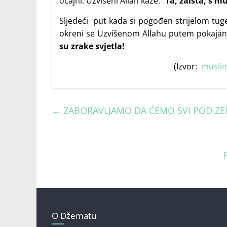
očajni. Uzvišeni Allah kaže: “
Ta, zaista, s mu
Sljedeći put kada si pogođen strijelom tuge 
okreni se Uzvišenom Allahu putem pokaja
su zrake svjetla!
(Izvor:
muslim
←
ZABORAVLJAMO DA ĆEMO SVI POD ZEM
O Džematu