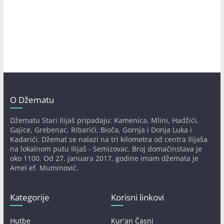
O Džematu
Džematu Stari Ilijaš pripadaju: Kamenica, Mlini, Hadžići,
Gajice, Grebenac, Ribarići, Bioča, Gornja i Donja Luka i
Kadarići. Džemat se nalazi na tri kilometra od centra Ilijaša
na lokalnom putu Ilijaš - Semizovac. Broj domaćinstava je
oko 1100. Od 27. januara 2017. godine imam džemata je
Amel ef. Muminović.
Kategorije
Korisni linkovi
Hutbe
Kur'an Časni