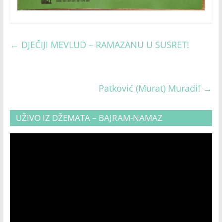
←
DJEČIJI MEVLUD – RAMAZANU U SUSRET!
Patković (Murat) Muradif
→
UŽIVO IZ DŽEMATA – BAJRAM-NAMAZ
Video
Player