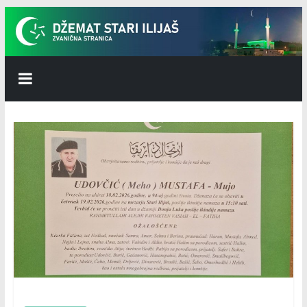
Skip
to
content
Džemat
Stari
Ilijaš