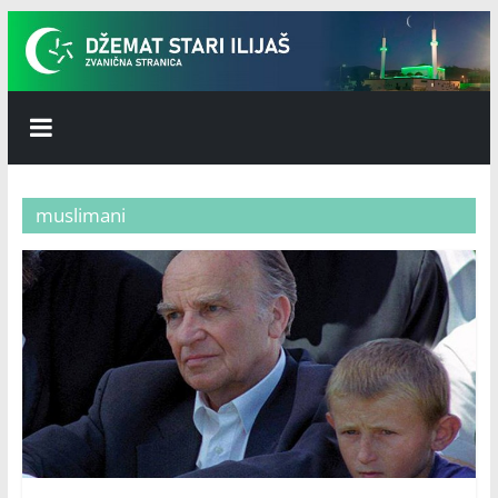
Skip
to
content
Džemat
Stari
muslimani
Ilijaš