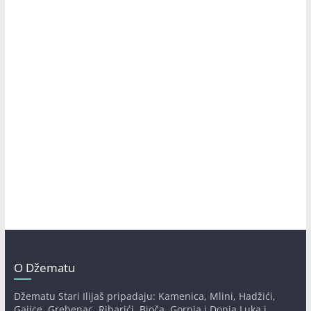
O Džematu
Džematu Stari Ilijaš pripadaju: Kamenica, Mlini, Hadžići,
Gajice, Grebenac, Ribarići, Bioča, Gornja i Donja Luka i