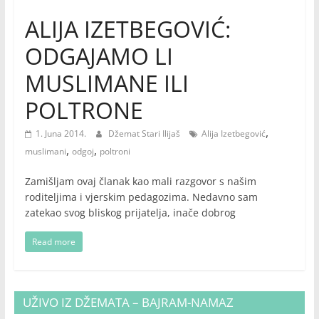
ALIJA IZETBEGOVIĆ:
ODGAJAMO LI
MUSLIMANE ILI
POLTRONE
,
1. Juna 2014.
Džemat Stari Ilijaš
Alija Izetbegović
,
,
muslimani
odgoj
poltroni
Zamišljam ovaj članak kao mali razgovor s našim
roditeljima i vjerskim pedagozima. Nedavno sam
zatekao svog bliskog prijatelja, inače dobrog
Read more
UŽIVO IZ DŽEMATA – BAJRAM-NAMAZ