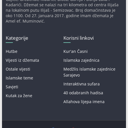
Kadarići. Džemat se nalazi na tri kilometra od centra Ilijaša
na lokalnom putu Ilijaš - Semizovac. Broj domaćinstava je
oko 1100. Od 27. januara 2017. godine imam džemata je
Amel ef. Muminović.
Kategorije
Korisni linkovi
Hutbe
Kur'an Časni
Vijesti iz džemata
Islamska zajednica
Ostale vijesti
Medžlis islamske zajednice
Sarajevo
Islamske teme
Interaktivna sufara
Savjeti
40 odabranih hadisa
Kutak za žene
Allahova lijepa imena