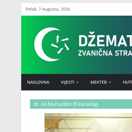
Skip
Petak, 7 Augusta, 2026
to
Džemat
content
Stari
Ilijaš
NASLOVNA
VIJESTI
MEKTEB
HUT
dr. Ali Muhiuddin El-Karadagi