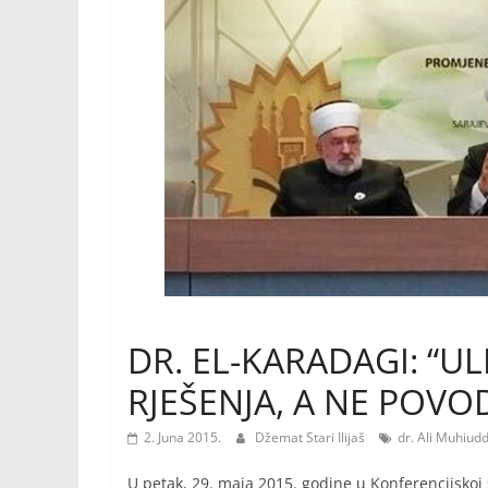
DR. EL-KARADAGI: “U
RJEŠENJA, A NE POV
2. Juna 2015.
Džemat Stari Ilijaš
dr. Ali Muhiud
U petak, 29. maja 2015. godine u Konferencijskoj