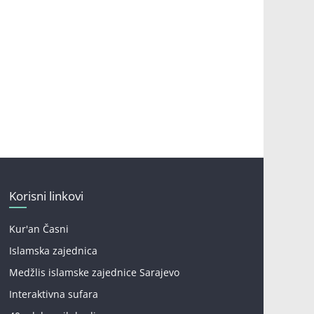
Korisni linkovi
Kur'an Časni
Islamska zajednica
Medžlis islamske zajednice Sarajevo
Interaktivna sufara