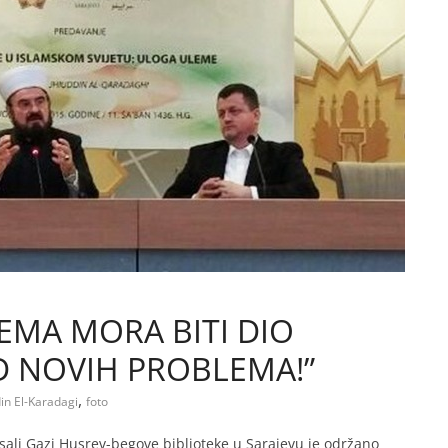
LEMA MORA BITI DIO
OD NOVIH PROBLEMA!”
,
din El-Karadagi
foto
 sali Gazi Husrev-begove biblioteke u Sarajevu je održano