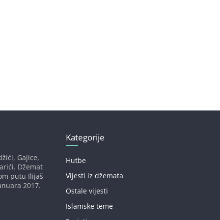
Kategorije
žići, Gajice,
Hutbe
darići. Džemat
Vijesti iz džemata
om putu Ilijaš -
anuara 2017.
Ostale vijesti
Islamske teme