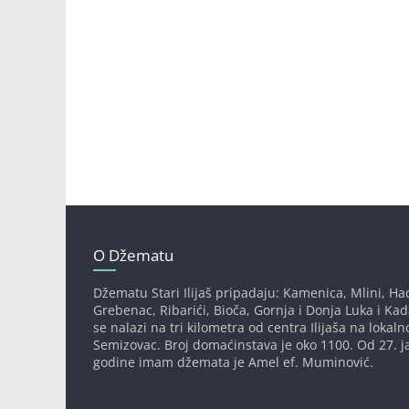
O Džematu
Džematu Stari Ilijaš pripadaju: Kamenica, Mlini, Had
Grebenac, Ribarići, Bioča, Gornja i Donja Luka i Ka
se nalazi na tri kilometra od centra Ilijaša na lokaln
Semizovac. Broj domaćinstava je oko 1100. Od 27. j
godine imam džemata je Amel ef. Muminović.