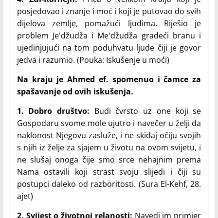
posjedovao i znanje i moć i koji je putovao do svih
dijelova zemlje, pomažući ljudima. Riješio je
problem Je'džudža i Me'džudža gradeći branu i
ujedinjujući na tom poduhvatu ljude čiji je govor
jedva i razumio. (Pouka: Iskušenje u moći)
Na kraju je Ahmed ef. spomenuo i čamce za
spašavanje od ovih iskušenja.
1. Dobro društvo:
Budi čvrsto uz one koji se
Gospodaru svome mole ujutro i navečer u želji da
naklonost Njegovu zasluže, i ne skidaj očiju svojih
s njih iz želje za sjajem u životu na ovom svijetu, i
ne slušaj onoga čije smo srce nehajnim prema
Nama ostavili koji strast svoju slijedi i čiji su
postupci daleko od razboritosti. (Sura El-Kehf, 28.
ajet)
2. Svijest o životnoj relanosti:
Navedi im primjer