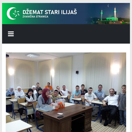
Skip
to
content
Džemat
Stari
Ilijaš