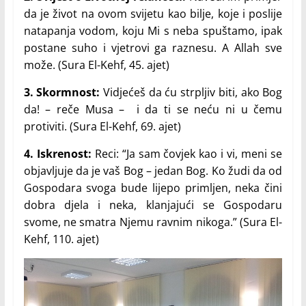
da je život na ovom svijetu kao bilje, koje i poslije
natapanja vodom, koju Mi s neba spuštamo, ipak
postane suho i vjetrovi ga raznesu. A Allah sve
može. (Sura El-Kehf, 45. ajet)
3. Skormnost:
Vidjećeš da ću strpljiv biti, ako Bog
da! – reče Musa – i da ti se neću ni u čemu
protiviti. (Sura El-Kehf, 69. ajet)
4. Iskrenost:
Reci: “Ja sam čovjek kao i vi, meni se
objavljuje da je vaš Bog – jedan Bog. Ko žudi da od
Gospodara svoga bude lijepo primljen, neka čini
dobra djela i neka, klanjajući se Gospodaru
svome, ne smatra Njemu ravnim nikoga.” (Sura El-
Kehf, 110. ajet)