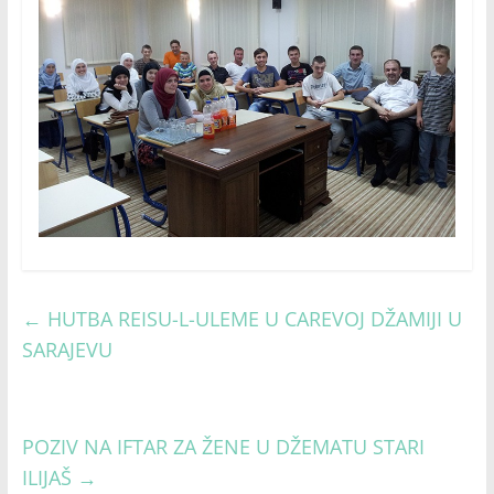
←
HUTBA REISU-L-ULEME U CAREVOJ DŽAMIJI U
SARAJEVU
POZIV NA IFTAR ZA ŽENE U DŽEMATU STARI
ILIJAŠ
→