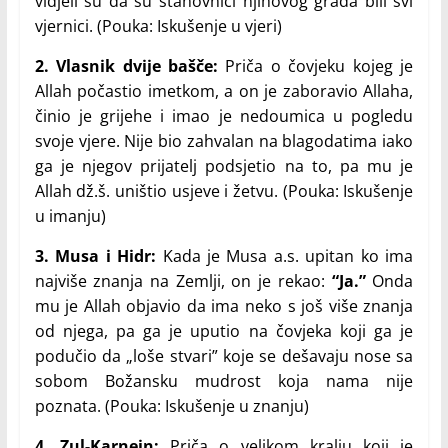
vidjeli su da su stanovnici njihovog grada bili svi
vjernici. (Pouka: Iskušenje u vjeri)
2. Vlasnik dvije bašče:
Priča o čovjeku kojeg je
Allah počastio imetkom, a on je zaboravio Allaha,
činio je grijehe i imao je nedoumica u pogledu
svoje vjere. Nije bio zahvalan na blagodatima iako
ga je njegov prijatelj podsjetio na to, pa mu je
Allah dž.š. uništio usjeve i žetvu. (Pouka: Iskušenje
u imanju)
3. Musa i Hidr:
Kada je Musa a.s. upitan ko ima
najviše znanja na Zemlji, on je rekao:
“Ja.”
Onda
mu je Allah objavio da ima neko s još više znanja
od njega, pa ga je uputio na čovjeka koji ga je
podučio da „loše stvari” koje se dešavaju nose sa
sobom Božansku mudrost koja nama nije
poznata. (Pouka: Iskušenje u znanju)
4. Zul-Karnejn:
Priča o velikom kralju koji je