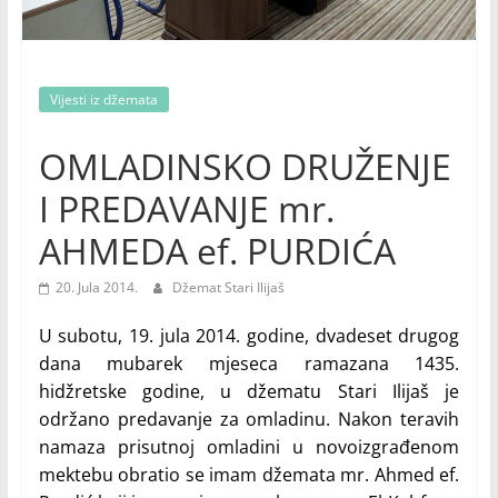
Vijesti iz džemata
OMLADINSKO DRUŽENJE
I PREDAVANJE mr.
AHMEDA ef. PURDIĆA
20. Jula 2014.
Džemat Stari Ilijaš
U subotu, 19. jula 2014. godine, dvadeset drugog
dana mubarek mjeseca ramazana 1435.
hidžretske godine, u džematu Stari Ilijaš je
održano predavanje za omladinu. Nakon teravih
namaza prisutnoj omladini u novoizgrađenom
mektebu obratio se imam džemata mr. Ahmed ef.