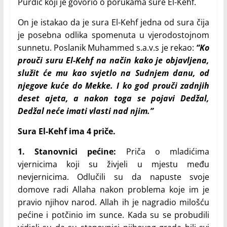
Purdić koji je govorio o porukama sure El-Kehf.
On je istakao da je sura El-Kehf jedna od sura čija
je posebna odlika spomenuta u vjerodostojnom
sunnetu. Poslanik Muhammed s.a.v.s je rekao:
“Ko
prouči suru El-Kehf na način kako je objavljena,
služit će mu kao svjetlo na Sudnjem danu, od
njegove kuće do Mekke. I ko god prouči zadnjih
deset ajeta, a nakon toga se pojavi Dedžal,
Dedžal neće imati vlasti nad njim.”
Sura El-Kehf ima 4 priče.
1. Stanovnici pećine:
Priča o mladićima
vjernicima koji su živjeli u mjestu među
nevjernicima. Odlučili su da napuste svoje
domove radi Allaha nakon problema koje im je
pravio njihov narod. Allah ih je nagradio milošću
pećine i potčinio im sunce. Kada su se probudili