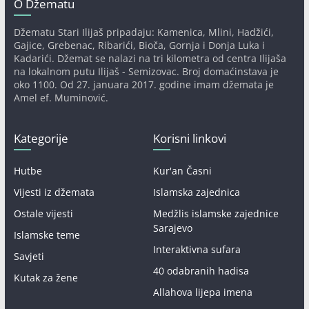
O Džematu
Džematu Stari Ilijaš pripadaju: Kamenica, Mlini, Hadžići,
Gajice, Grebenac, Ribarići, Bioča, Gornja i Donja Luka i
Kadarići. Džemat se nalazi na tri kilometra od centra Ilijaša
na lokalnom putu Ilijaš - Semizovac. Broj domaćinstava je
oko 1100. Od 27. januara 2017. godine imam džemata je
Amel ef. Muminović.
Kategorije
Korisni linkovi
Hutbe
Kur'an Časni
Vijesti iz džemata
Islamska zajednica
Ostale vijesti
Medžlis islamske zajednice
Sarajevo
Islamske teme
Interaktivna sufara
Savjeti
40 odabranih hadisa
Kutak za žene
Allahova lijepa imena