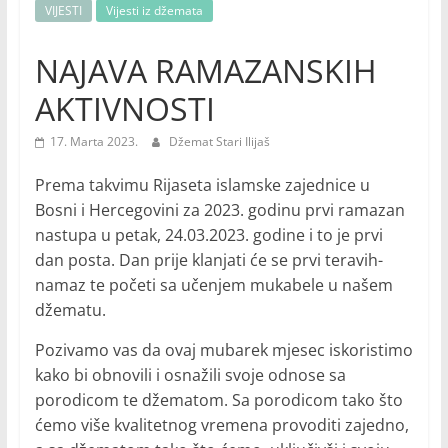
VIJESTI
Vijesti iz džemata
NAJAVA RAMAZANSKIH
AKTIVNOSTI
17. Marta 2023.
Džemat Stari Ilijaš
Prema takvimu Rijaseta islamske zajednice u
Bosni i Hercegovini za 2023. godinu prvi ramazan
nastupa u petak, 24.03.2023. godine i to je prvi
dan posta. Dan prije klanjati će se prvi teravih-
namaz te početi sa učenjem mukabele u našem
džematu.
Pozivamo vas da ovaj mubarek mjesec iskoristimo
kako bi obnovili i osnažili svoje odnose sa
porodicom te džematom. Sa porodicom tako što
ćemo više kvalitetnog vremena provoditi zajedno,