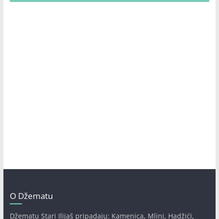
O Džematu
Džematu Stari Ilijaš pripadaju: Kamenica, Mlini, Hadžići,