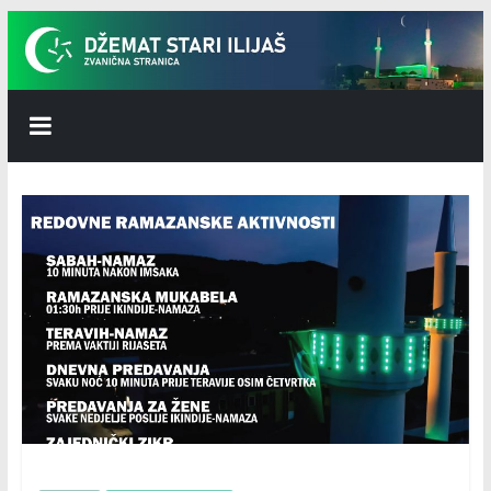
Skip
to
content
Džemat
Stari
Ilijaš