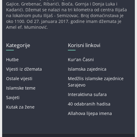
Gajice, Grebenac, Ribarići, Bioča, Gornja i Donja Luka i
Kadarići. Džemat se nalazi na tri kilometra od centra Ilijaša
na lokalnom putu Ilijaš - Semizovac. Broj domaćinstava je
oko 1100. Od 27. januara 2017. godine imam džemata je
Amel ef. Muminović.
Kategorije
Korisni linkovi
Hutbe
Kur'an Časni
Vijesti iz džemata
Islamska zajednica
Ostale vijesti
Medžlis islamske zajednice
Sarajevo
Islamske teme
Interaktivna sufara
Savjeti
40 odabranih hadisa
Kutak za žene
Allahova lijepa imena