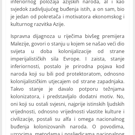
inferiornog položaja azijskih naroda, al i kao
svjedok zadivljujućeg buđenja istih, a on sam, bio
je jedan od pokretača i motivatora ekonomskog i
kulturnog razvitka Azije.
Ispravna dijagnoza u riječima bivšeg premijera
Malezije, govori o stanju u kojem se našao veći dio
svijeta u doba kolonijalizacije od strane
imperijalističkih sila Evrope. I zaista, stanje
inferiornosti, postalo je prirodna pojava kod
naroda koji su bili pod protektoratom, odnosno
kolonijalističkim utjecajem od strane zapadnjaka.
Takvo stanje je davalo potporu težnjama
kolonizatora, i predstavljalo dodatni motiv. No,
oni koji su ostali svjesni, najprije istinskih ljudskih
vrijednosti, odnosno vrijednosti vlastite kulture i
civilizacije, postali su alfa i omega nacionalnog
buđenja kolonizovanih naroda. O povodima,
uzrocima, metodama i posljedicama nacionalnog