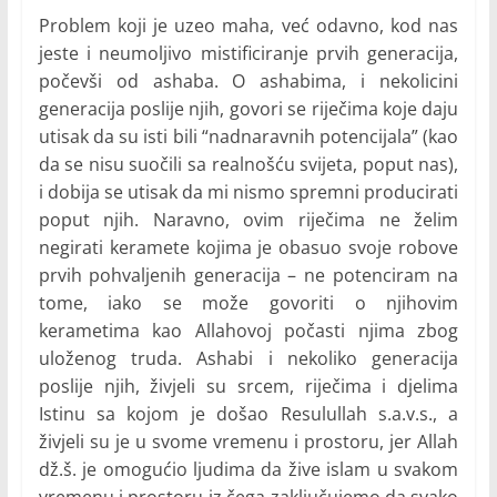
Problem koji je uzeo maha, već odavno, kod nas
jeste i neumoljivo mistificiranje prvih generacija,
počevši od ashaba. O ashabima, i nekolicini
generacija poslije njih, govori se riječima koje daju
utisak da su isti bili “nadnaravnih potencijala” (kao
da se nisu suočili sa realnošću svijeta, poput nas),
i dobija se utisak da mi nismo spremni producirati
poput njih. Naravno, ovim riječima ne želim
negirati keramete kojima je obasuo svoje robove
prvih pohvaljenih generacija – ne potenciram na
tome, iako se može govoriti o njihovim
kerametima kao Allahovoj počasti njima zbog
uloženog truda. Ashabi i nekoliko generacija
poslije njih, živjeli su srcem, riječima i djelima
Istinu sa kojom je došao Resulullah s.a.v.s., a
živjeli su je u svome vremenu i prostoru, jer Allah
dž.š. je omogućio ljudima da žive islam u svakom