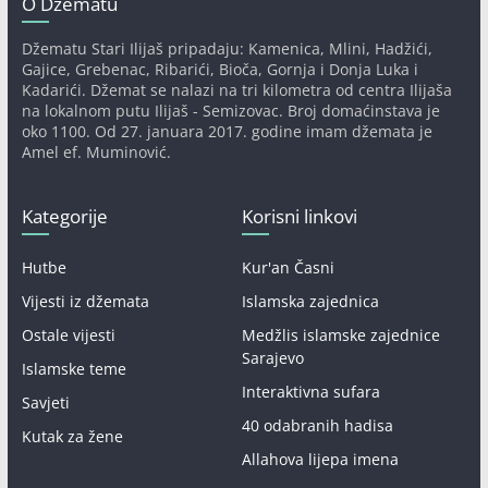
O Džematu
Džematu Stari Ilijaš pripadaju: Kamenica, Mlini, Hadžići,
Gajice, Grebenac, Ribarići, Bioča, Gornja i Donja Luka i
Kadarići. Džemat se nalazi na tri kilometra od centra Ilijaša
na lokalnom putu Ilijaš - Semizovac. Broj domaćinstava je
oko 1100. Od 27. januara 2017. godine imam džemata je
Amel ef. Muminović.
Kategorije
Korisni linkovi
Hutbe
Kur'an Časni
Vijesti iz džemata
Islamska zajednica
Ostale vijesti
Medžlis islamske zajednice
Sarajevo
Islamske teme
Interaktivna sufara
Savjeti
40 odabranih hadisa
Kutak za žene
Allahova lijepa imena