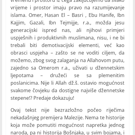
vremenu i prostoru iz čega zaključujemo da svako
vrijeme i prostor imaju pravo na razumijevanje
islama. Omer, Hasan El – Basri , Ebu Hanife, Ibn
Kajjim, Gazali, Ibn Tejmijje, r.a., možda jesu
generacijski ispred nas, ali njihovi primjeri
uspješnih i produktivnih muslimana, nisu, i ne bi
trebali biti demotivacijski elementi, već kao
obrasci uspjeha – zašto se ne voditi ciljem, da
možemo, zbog svog zalaganja na Allahovom putu,
zajedno sa Omerom r.a., uživati u džennetskim
ljepotama – družeći se sa plemenitim
poslanicima. Nije li Allah dž.š. ostavio mogućnost
svakome čovjeku da dostigne najviše džennetske
stepene!? Predaje dokazuju!
Ovaj tekst nije bezrazložno počeo riječima
nekadašnjeg premijera Malezije. Nema te historije
koja može pomutiti mogućnost napretka jednog
naroda, pa ni historija Bošnjaka, u svim bojama, i