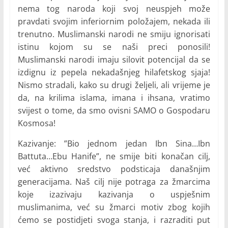
nema tog naroda koji svoj neuspjeh može
pravdati svojim inferiornim položajem, nekada ili
trenutno. Muslimanski narodi ne smiju ignorisati
istinu kojom su se naši preci ponosili!
Muslimanski narodi imaju silovit potencijal da se
izdignu iz pepela nekadašnjeg hilafetskog sjaja!
Nismo stradali, kako su drugi željeli, ali vrijeme je
da, na krilima islama, imana i ihsana, vratimo
svijest o tome, da smo ovisni SAMO o Gospodaru
Kosmosa!
Kazivanje: ”Bio jednom jedan Ibn Sina…Ibn
Battuta…Ebu Hanife”, ne smije biti konačan cilj,
već aktivno sredstvo podsticaja današnjim
generacijama. Naš cilj nije potraga za žmarcima
koje izazivaju kazivanja o uspješnim
muslimanima, već su žmarci motiv zbog kojih
ćemo se postidjeti svoga stanja, i razraditi put