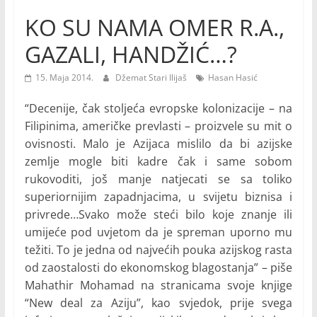
KO SU NAMA OMER R.A.,
GAZALI, HANDŽIĆ…?
15. Maja 2014.
Džemat Stari Ilijaš
Hasan Hasić
“Decenije, čak stoljeća evropske kolonizacije – na
Filipinima, američke prevlasti – proizvele su mit o
ovisnosti. Malo je Azijaca mislilo da bi azijske
zemlje mogle biti kadre čak i same sobom
rukovoditi, još manje natjecati se sa toliko
superiornijim zapadnjacima, u svijetu biznisa i
privrede…Svako može steći bilo koje znanje ili
umijeće pod uvjetom da je spreman uporno mu
težiti. To je jedna od najvećih pouka azijskog rasta
od zaostalosti do ekonomskog blagostanja” – piše
Mahathir Mohamad na stranicama svoje knjige
“New deal za Aziju”, kao svjedok, prije svega