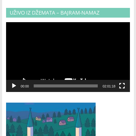
UŽIVO IZ DŽEMATA – BAJRAM-NAMAZ
Video
Player
00:00
02:01:18