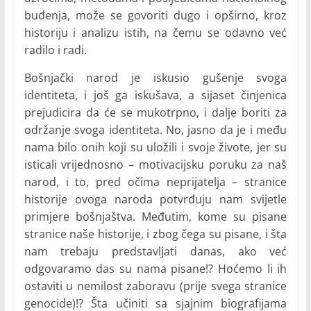
buđenja, može se govoriti dugo i opširno, kroz
historiju i analizu istih, na čemu se odavno već
radilo i radi.
Bošnjački narod je iskusio gušenje svoga
identiteta, i još ga iskušava, a sijaset činjenica
prejudicira da će se mukotrpno, i dalje boriti za
održanje svoga identiteta. No, jasno da je i među
nama bilo onih koji su uložili i svoje živote, jer su
isticali vrijednosno – motivacijsku poruku za naš
narod, i to, pred očima neprijatelja – stranice
historije ovoga naroda potvrđuju nam svijetle
primjere bošnjaštva. Međutim, kome su pisane
stranice naše historije, i zbog čega su pisane, i šta
nam trebaju predstavljati danas, ako već
odgovaramo das su nama pisane!? Hoćemo li ih
ostaviti u nemilost zaboravu (prije svega stranice
genocide)!? Šta učiniti sa sjajnim biografijama