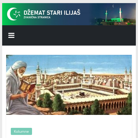
Skip
to
content
Džemat
Stari
Ilijaš
Kolumne