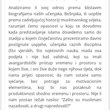
Analiziramo li svoj odnos prema blistavim
biografijama naših učenjaka, Bošnjaka, ili uopšte
prema zadivljujućoj historiji muslimanskog svijeta,
razumjet ćemo opasnost u koju se dovodimo
kada predstavljanje islama dovedemo samo do
stadija u kojem čovječanstvu prezentiramo davno
postignute uspjehe, učenjaka raznih disciplina
(što vjerskih, što svjetovnih nauka, mada ova
podjela i nije baš validna), koji su imali
avangardistički pristup vremenu i prostoru u
kojem žive, i oni žive duže nego njihova tijela, dok
nama prijeti opasnost, da nam ostane samo
sjećanje, bez potrage za motivacionim
elementima, koji bi nas potaknuli na
produktivnost shodno vremenu i prostoru. Nije li
nam postao težak naslov: “Zašto su muslimani
nazadovali, a drugi napredovali!?”