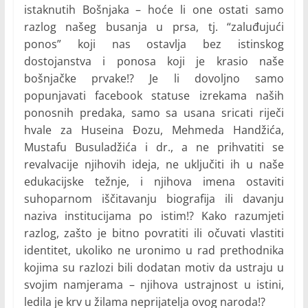
istaknutih Bošnjaka – hoće li one ostati samo
razlog našeg busanja u prsa, tj. “zaluđujući
ponos” koji nas ostavlja bez istinskog
dostojanstva i ponosa koji je krasio naše
bošnjačke prvake!? Je li dovoljno samo
popunjavati facebook statuse izrekama naših
ponosnih predaka, samo sa usana sricati riječi
hvale za Huseina Đozu, Mehmeda Handžića,
Mustafu Busuladžića i dr., a ne prihvatiti se
revalvacije njihovih ideja, ne uključiti ih u naše
edukacijske težnje, i njihova imena ostaviti
suhoparnom iščitavanju biografija ili davanju
naziva institucijama po istim!? Kako razumjeti
razlog, zašto je bitno povratiti ili očuvati vlastiti
identitet, ukoliko ne uronimo u rad prethodnika
kojima su razlozi bili dodatan motiv da ustraju u
svojim namjerama – njihova ustrajnost u istini,
ledila je krv u žilama neprijatelja ovog naroda!?